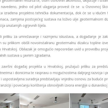
geotermalnih resursa te, osim osnovnih aktivnosti, uključuje i stvar
e navedeno, jedno od pilot ulaganja provest će se u Osnovnoj škol
ekta izrađena projektno tehnička dokumentacija, dok će se u idućim
zdenaca, zamjena postojećeg sustava na loživo ulje geotermalnom di
ja unutarnjih ogrjevnih tijela.
i priliku za umrežavanje i razmjenu iskustava, a događanje je zak
su prilikom obišli novoinstaliranu geotermalnu dizalicu topline izv
 Hrvatskoj. Obilazak je omogućio neposredan uvid u provedbu proj
malnih sustava u javnim zgradama.
 završni događaj projekta u Hrvatskoj, pružajući priliku za predsta
tnerima i dionicima te raspravu o mogućnostima daljnjeg razvoja i p
ti i uspostavljena suradnja predstavljaju vrijednu osnovu za buduće pr
ranziciji i povećanju korištenja obnovljivih izvora energije u dunavskoj r