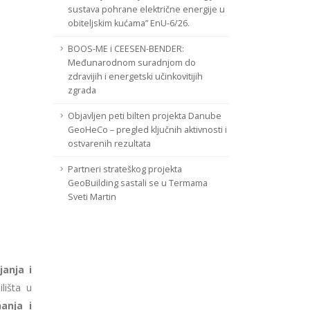
sustava pohrane električne energije u
obiteljskim kućama” EnU-6/26.
BOOS-ME i CEESEN-BENDER:
Međunarodnom suradnjom do
zdravijih i energetski učinkovitijih
zgrada
Objavljen peti bilten projekta Danube
GeoHeCo – pregled ključnih aktivnosti i
ostvarenih rezultata
Partneri strateškog projekta
GeoBuilding sastali se u Termama
Sveti Martin
anja i
lišta u
anja i