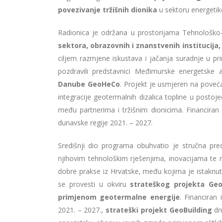
povezivanje tržišnih dionika
u sektoru energetik
Radionica je održana u prostorijama Tehnološko-
sektora, obrazovnih i znanstvenih institucija
ciljem razmjene iskustava i jačanja suradnje u pr
pozdravili predstavnici Međimurske energetske ag
Danube GeoHeCo
. Projekt je usmjeren na poveća
integracije geotermalnih dizalica topline u postoje
među partnerima i tržišnim dionicima. Financiran
dunavske regije 2021. – 2027.
Središnji dio programa obuhvatio je stručna pred
njihovim tehnološkim rješenjima, inovacijama te 
dobre prakse iz Hrvatske, među kojima je istaknuta
se provesti u okviru
strateškog projekta
Geo
primjenom geotermalne energije
. Financiran
2021. – 2027.,
strateški projekt GeoBuilding
dru