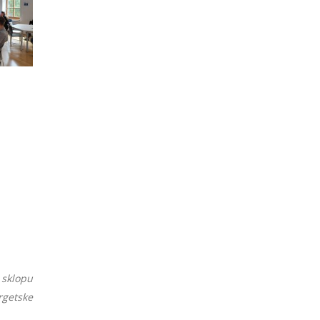
sklopu
rgetske