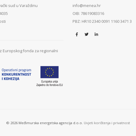
vački sud u Varaždinu
info@menea.hr
84035
OIB: 78619083316
osti
PBZ: HR10 2340 0091 1160 3471 3
 iz Europskog fonda za regionalni
© 2026 Međimurska energetska agencija d.o.o.
Uvjeti korištenja i privatnost