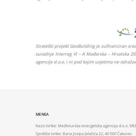
Strateški projekt GeoBuilding je sufinanciran sr
suradnje Interreg VI – A Mađarska – Hrvatska 20
agencije d.o.o. i ni pod kojim uvjetima ne odražava
MENEA
Naziv tvrtke: Međimurska energetska agencija d.o.o. M
Sjedište tvrtke: Bana Josipa Jelačića 22, 40 000 Čakovec