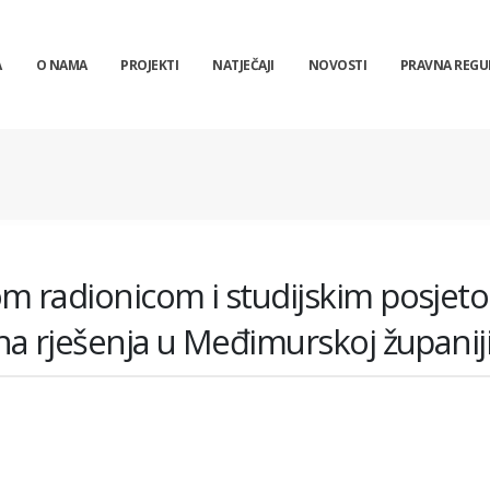
A
O NAMA
PROJEKTI
NATJEČAJI
NOVOSTI
PRAVNA REGU
 radionicom i studijskim posjet
a rješenja u Međimurskoj županij