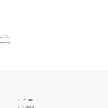
ranične
rgetske
O nama
Natječaji