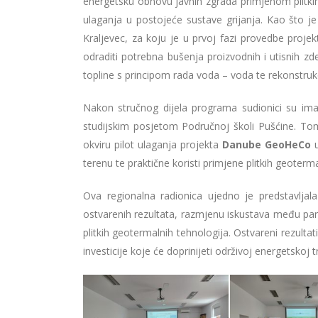
energetsku obnovu javnih zgrada primjenom plitkih 
ulaganja u postojeće sustave grijanja. Kao što j
Kraljevec, za koju je u prvoj fazi provedbe proj
odraditi potrebna bušenja proizvodnih i utisnih 
topline s principom rada voda – voda te rekonstrukci
Nakon stručnog dijela programa sudionici su imal
studijskim posjetom Područnoj školi Pušćine. Tom 
okviru pilot ulaganja projekta
Danube GeoHeCo
u
terenu te praktične koristi primjene plitkih geoter
Ova regionalna radionica ujedno je predstavljala
ostvarenih rezultata, razmjenu iskustava među par
plitkih geotermalnih tehnologija. Ostvareni rezulta
investicije koje će doprinijeti održivoj energetskoj t