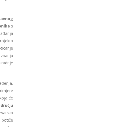
javnog
onike
s
gađanja
rojekta
oticanje
s znanja
uradnje
ađenja,
rimjere
koja će
dručju
rvatska
i potiče