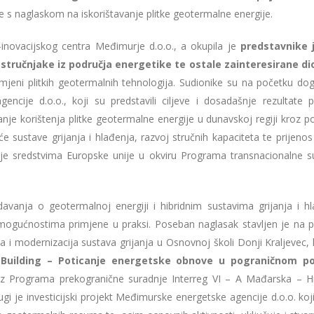
e s naglaskom na iskorištavanje plitke geotermalne energije.
inovacijskog centra Međimurje d.o.o., a okupila je
predstavnike 
, stručnjake iz područja energetike te ostale zainteresirane di
imjeni plitkih geotermalnih tehnologija. Sudionike su na početku do
encije d.o.o., koji su predstavili ciljeve i dosadašnje rezultate p
nje korištenja plitke geotermalne energije u dunavskoj regiji kroz p
će sustave grijanja i hlađenja, razvoj stručnih kapaciteta te prijeno
 je sredstvima Europske unije u okviru Programa transnacionalne s
avanja o geotermalnoj energiji i hibridnim sustavima grijanja i hl
mogućnostima primjene u praksi. Poseban naglasak stavljen je na p
 i modernizacija sustava grijanja u Osnovnoj školi Donji Kraljevec, 
Building – Poticanje energetske obnove u pograničnom po
 iz Programa prekogranične suradnje Interreg VI – A Mađarska – H
gi je investicijski projekt Međimurske energetske agencije d.o.o. koj