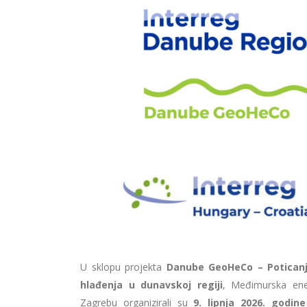
U sklopu projekta
Danube GeoHeCo – Poticanje
hlađenja u dunavskoj regiji
, Međimurska ener
Zagrebu organizirali su
9. lipnja 2026. godine