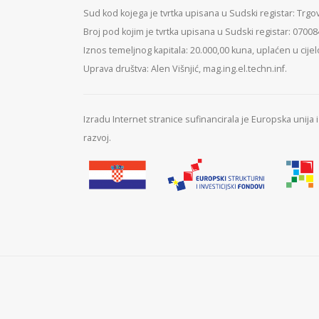
Sud kod kojega je tvrtka upisana u Sudski registar: Trgo
Broj pod kojim je tvrtka upisana u Sudski registar: 0700
Iznos temeljnog kapitala: 20.000,00 kuna, uplaćen u cijel
Uprava društva: Alen Višnjić, mag.ing.el.techn.inf.
Izradu Internet stranice sufinancirala je Europska unija
razvoj.