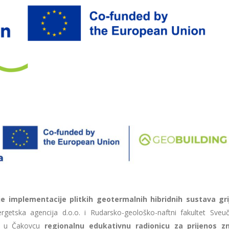
 implementacije plitkih geotermalnih hibridnih sustava grij
getska agencija d.o.o. i Rudarsko-geološko-naftni fakultet Sveuči
u Čakovcu
regionalnu edukativnu radionicu za prijenos zn