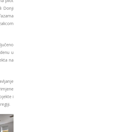
na pilot
i Donji
 fazama
zalicom
ljučeno
edenu u
ekta na
vljanje
rimjene
ojekte i
egiji.