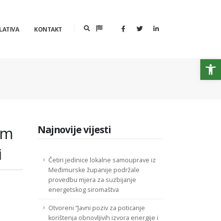
LATIVA
KONTAKT
Op
om
Najnovije vijesti
i
Četiri jedinice lokalne samouprave iz
Međimurske županije podržale
provedbu mjera za suzbijanje
energetskog siromaštva
Otvoreni “Javni poziv za poticanje
korištenja obnovljivih izvora energije i