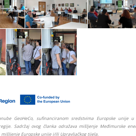
anube GeoHeCo, sufinanciranom sredstvima Europske unije u 
egije. Sadržaj ovog članka odražava mišljenje Međimurske ene
 mišljenje Europske unije i/ili Upravljačkog tijela.