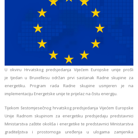
U okviru Hrvatskog predsjedanja Vijećem Europske unije prošli
je tjedan u Bruxellesu održan prvi sastanak Radne skupine za
energetiku. Program rada Radne skupine usmjeren je na
implementaciju Energetske unije te prijelaz na čistu energiju.
Tijekom šestomjesečnog hrvatskog predsjedanja Vijećem Europske
Unije Radnom skupinom za energetiku predsjedaju predstavnici
Ministarstva zaštite okoliša i energetike te predstavnici Ministarstva
graditeljstva i prostornoga uređenja u ulogama zamjenika