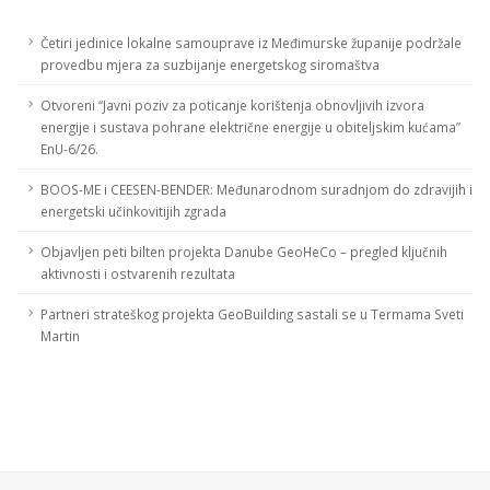
Četiri jedinice lokalne samouprave iz Međimurske županije podržale
provedbu mjera za suzbijanje energetskog siromaštva
Otvoreni “Javni poziv za poticanje korištenja obnovljivih izvora
energije i sustava pohrane električne energije u obiteljskim kućama”
EnU-6/26.
BOOS-ME i CEESEN-BENDER: Međunarodnom suradnjom do zdravijih i
energetski učinkovitijih zgrada
Objavljen peti bilten projekta Danube GeoHeCo – pregled ključnih
aktivnosti i ostvarenih rezultata
Partneri strateškog projekta GeoBuilding sastali se u Termama Sveti
Martin