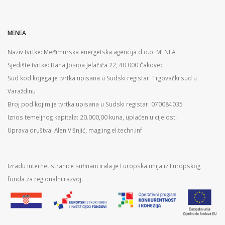
MENEA
Naziv tvrtke: Međimurska energetska agencija d.o.o. MENEA
Sjedište tvrtke: Bana Josipa Jelačića 22, 40 000 Čakovec
Sud kod kojega je tvrtka upisana u Sudski registar: Trgovački sud u
Varaždinu
Broj pod kojim je tvrtka upisana u Sudski registar: 070084035
Iznos temeljnog kapitala: 20.000,00 kuna, uplaćen u cijelosti
Uprava društva: Alen Višnjić, mag.ing.el.techn.inf.
Izradu Internet stranice sufinancirala je Europska unija iz Europskog
fonda za regionalni razvoj.