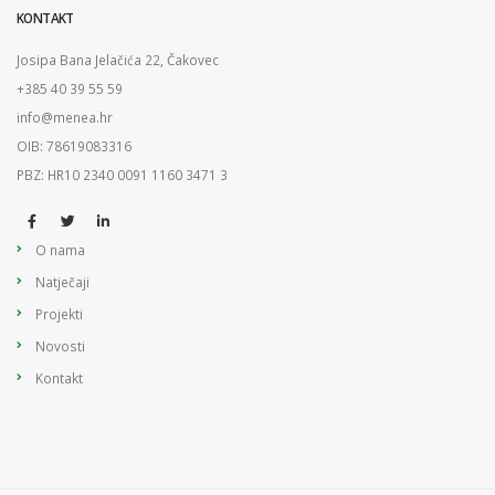
KONTAKT
Josipa Bana Jelačića 22, Čakovec
+385 40 39 55 59
info@menea.hr
OIB: 78619083316
PBZ: HR10 2340 0091 1160 3471 3
O nama
Natječaji
Projekti
Novosti
Kontakt