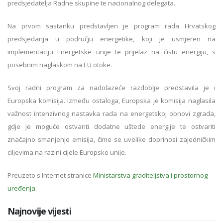
predsjedatelja Radne skupine te nacionalnog delegata.
Na prvom sastanku predstavljen je program rada Hrvatskog
predsjedanja u području energetike, koji je usmjeren na
implementaciju Energetske unije te prijelaz na čistu energiju, s
posebnim naglaskom na EU otoke.
Svoj radni program za nadolazeće razdoblje predstavila je i
Europska komisija. Između ostaloga, Europska je komisija naglasila
važnost intenzivnog nastavka rada na energetskoj obnovi zgrada,
gdje je moguće ostvariti dodatne uštede energije te ostvariti
značajno smanjenje emisija, čime se uvelike doprinosi zajedničkim
ciljevima na razini cijele Europske unije.
Preuzeto s Internet stranice
Ministarstva graditeljstva i prostornog
uređenja
.
Najnovije vijesti