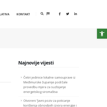
LATIVA
KONTAKT
Op
Najnovije vijesti
Četiri jedinice lokalne samouprave iz
Međimurske županije podržale
provedbu mjera za suzbijanje
energetskog siromaštva
Otvoreni “Javni poziv za poticanje
korištenja obnovljivih izvora energije i