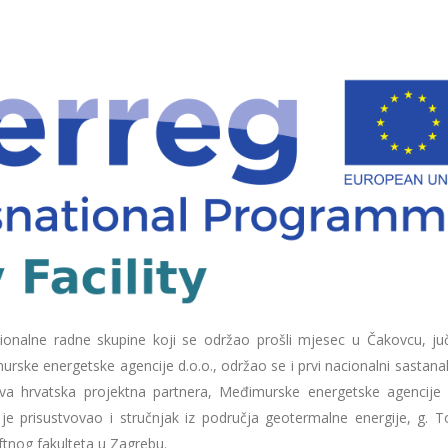
ionalne radne skupine koji se održao prošli mjesec u Čakovcu, juč
ske energetske agencije d.o.o., održao se i prvi nacionalni sastana
dva hrvatska projektna partnera, Međimurske energetske agencije d
je prisustvovao i stručnjak iz područja geotermalne energije, g. T
aftnog fakulteta u Zagrebu.