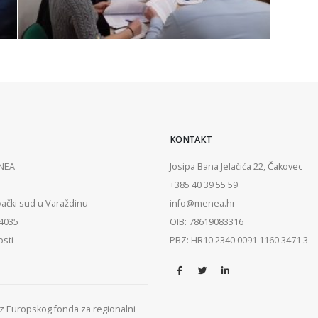
KONTAKT
ENEA
Josipa Bana Jelačića 22, Čakovec
+385 40 39 55 59
vački sud u Varaždinu
info@menea.hr
84035
OIB: 78619083316
osti
PBZ: HR10 2340 0091 1160 3471 3
 iz Europskog fonda za regionalni