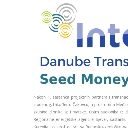
Nakon 1. sastanka projektnih partnera i transnac
studenog, također u Čakovcu, u prostorima Međimur
skupine dionika iz Hrvatske. Osim sudionika iz 
Regionalne energetske agencije Sjever, sastanku 
Kurevija, izv. prof. dr. sc., sa Rudarsko-geološko-n