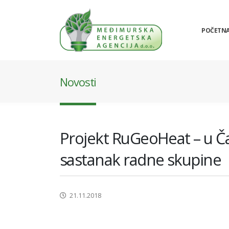
POČETN
Novosti
Projekt RuGeoHeat – u Ča
sastanak radne skupine
21.11.2018