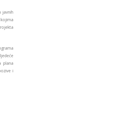
h javnih
 kojima
rojekta
ograma
ljedeće
a plana
ozive i