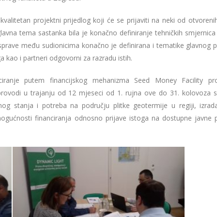
i kvalitetan projektni prijedlog koji će se prijaviti na neki od otvoreni
glavna tema sastanka bila je konačno definiranje tehničkih smjernica
rasprave među sudionicima konačno je definirana i tematike glavnog p
a kao i partneri odgovorni za razradu istih.
iranje putem financijskog mehanizma Seed Money Facility pr
rovodi u trajanju od 12 mjeseci od 1. rujna ove do 31. kolovoza s
utnog stanja i potreba na području plitke geotermije u regiji, izrad
mogućnosti financiranja odnosno prijave istoga na dostupne javne p