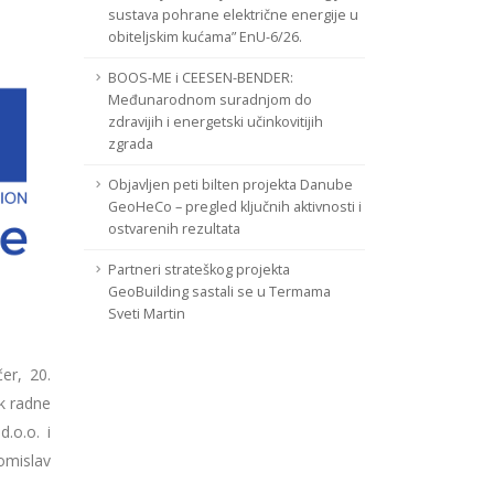
sustava pohrane električne energije u
obiteljskim kućama” EnU-6/26.
BOOS-ME i CEESEN-BENDER:
Međunarodnom suradnjom do
zdravijih i energetski učinkovitijih
zgrada
Objavljen peti bilten projekta Danube
GeoHeCo – pregled ključnih aktivnosti i
ostvarenih rezultata
Partneri strateškog projekta
GeoBuilding sastali se u Termama
Sveti Martin
er, 20.
k radne
.o.o. i
omislav