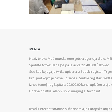
MENEA
Naziv tvrtke: Međimurska energetska agencija d.o.o. M
Sjedište tvrtke: Bana Josipa Jelačića 22, 40 000 Čakovec
Sud kod kojega je tvrtka upisana u Sudski registar: Trgo
Broj pod kojim je tvrtka upisana u Sudski registar: 0700
Iznos temeljnog kapitala: 20.000,00 kuna, uplaćen u cijel
Uprava društva: Alen Višnjić, mag.ing.el.techn.inf.
Izradu Internet stranice sufinancirala je Europska unija