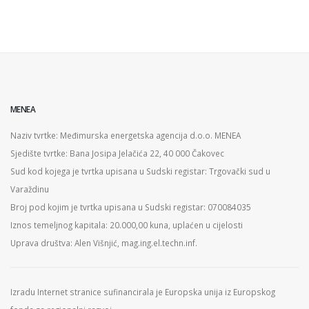
MENEA
Naziv tvrtke: Međimurska energetska agencija d.o.o. MENEA
Sjedište tvrtke: Bana Josipa Jelačića 22, 40 000 Čakovec
Sud kod kojega je tvrtka upisana u Sudski registar: Trgovački sud u
Varaždinu
Broj pod kojim je tvrtka upisana u Sudski registar: 070084035
Iznos temeljnog kapitala: 20.000,00 kuna, uplaćen u cijelosti
Uprava društva: Alen Višnjić, mag.ing.el.techn.inf.
Izradu Internet stranice sufinancirala je Europska unija iz Europskog