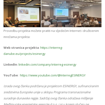
Provedbu projekta možete pratiti na sljedećim Internet i društvenim
mrežama projekta:
Web stranica projekta
:
https://interreg-
danube.eu/projects/esinergy
LinkedIn
:
linkedin.com/company/interreg-esinergy
YouTube
:
https://www.youtube.com/@InterregESINERGY
Izrada ovog članka podržana je projektom ESINERGY, sufinanciranim
sredstvima Europske unije u sklopu Programa transnacionalne
suradnje dunavske regije. Sadržaj ovog članka odražava mišljenje
Međimurske energetske agencije d.o.o. i ni u kojem slučaju ne