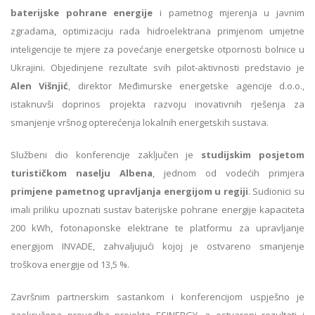
baterijske pohrane energije
i pametnog mjerenja u javnim
zgradama, optimizaciju rada hidroelektrana primjenom umjetne
inteligencije te mjere za povećanje energetske otpornosti bolnice u
Ukrajini. Objedinjene rezultate svih pilot-aktivnosti predstavio je
Alen Višnjić
, direktor Međimurske energetske agencije d.o.o.,
istaknuvši doprinos projekta razvoju inovativnih rješenja za
smanjenje vršnog opterećenja lokalnih energetskih sustava.
Službeni dio konferencije zaključen je
studijskim posjetom
turističkom naselju Albena
, jednom od vodećih primjera
primjene pametnog upravljanja energijom u regiji
. Sudionici su
imali priliku upoznati sustav baterijske pohrane energije kapaciteta
200 kWh, fotonaponske elektrane te platformu za upravljanje
energijom INVADE, zahvaljujući kojoj je ostvareno smanjenje
troškova energije od 13,5 %.
Završnim partnerskim sastankom i konferencijom uspješno je
zaokružena provedba projekta ESINERGY, a ostvareni rezultati i