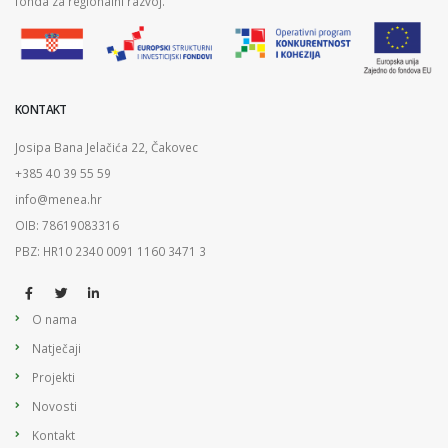
fonda za regionalni razvoj.
KONTAKT
Josipa Bana Jelačića 22, Čakovec
+385 40 39 55 59
info@menea.hr
OIB: 78619083316
PBZ: HR10 2340 0091 1160 3471 3
O nama
Natječaji
Projekti
Novosti
Kontakt