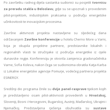
Po završetku radnog dijela sastanka sudionici su posjetili
tvornicu
za preradu stakla u Beloslavu
, gdje su se upoznali s provedenim
pilot-projektom, industrijskim praksama u području energetske
učinkovitosti te inovacijskim procesima.
Završne aktivnosti projekta nastavljene su sljedećeg dana
održavanjem
Završne konferencije
u hotelu Cherno More u Varni,
koja je okupila projektne partnere, predstavnike lokalnih i
regionalnih vlasti te stručnjake iz područja energetike iz cijele
dunavske regije. Konferenciju je otvorila zamjenica gradonačelnika
Varne, Sofia Koleva, nakon čega se sudionicima obratila Katja Karba
iz Lokalne energetske agencije Pomurje, vodećeg partnera projekta
ESINERGY.
Središnji dio programa činile su
dvije panel-rasprave
tijekom kojih
je predstavljeno osam pilot-aktivnosti provedenih u
Hrvatskoj,
Sloveniji, Bosni i Hercegovini, Bugarskoj, Austriji, Mađarskoj, Ukrajini i
Njemačkoj. Predstavljena rješenja obuhvatila su
sustave