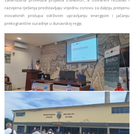
razvijena rješenja predstavljaju vrijednu osnovu za daljnju primjenu
inovativnih pristupa održivom upravljanju energijom i jačanju
prekogranične suradnje u dunavskoj regiji.