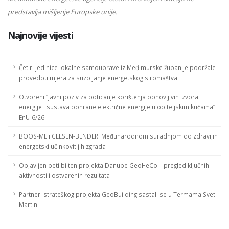
predstavlja mišljenje Europske unije.
Najnovije vijesti
Četiri jedinice lokalne samouprave iz Međimurske županije podržale
provedbu mjera za suzbijanje energetskog siromaštva
Otvoreni “Javni poziv za poticanje korištenja obnovljivih izvora
energije i sustava pohrane električne energije u obiteljskim kućama”
EnU-6/26.
BOOS-ME i CEESEN-BENDER: Međunarodnom suradnjom do zdravijih i
energetski učinkovitijih zgrada
Objavljen peti bilten projekta Danube GeoHeCo – pregled ključnih
aktivnosti i ostvarenih rezultata
Partneri strateškog projekta GeoBuilding sastali se u Termama Sveti
Martin