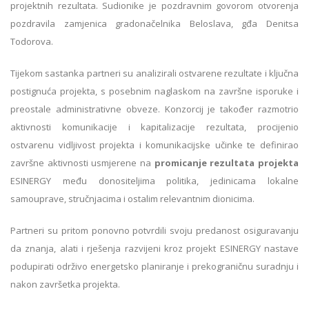
projektnih rezultata. Sudionike je pozdravnim govorom otvorenja
pozdravila zamjenica gradonačelnika Beloslava, gđa Denitsa
Todorova.
Tijekom sastanka partneri su analizirali ostvarene rezultate i ključna
postignuća projekta, s posebnim naglaskom na završne isporuke i
preostale administrativne obveze. Konzorcij je također razmotrio
aktivnosti komunikacije i kapitalizacije rezultata, procijenio
ostvarenu vidljivost projekta i komunikacijske učinke te definirao
završne aktivnosti usmjerene na
promicanje rezultata projekta
ESINERGY među donositeljima politika, jedinicama lokalne
samouprave, stručnjacima i ostalim relevantnim dionicima.
Partneri su pritom ponovno potvrdili svoju predanost osiguravanju
da znanja, alati i rješenja razvijeni kroz projekt ESINERGY nastave
podupirati održivo energetsko planiranje i prekograničnu suradnju i
nakon završetka projekta.