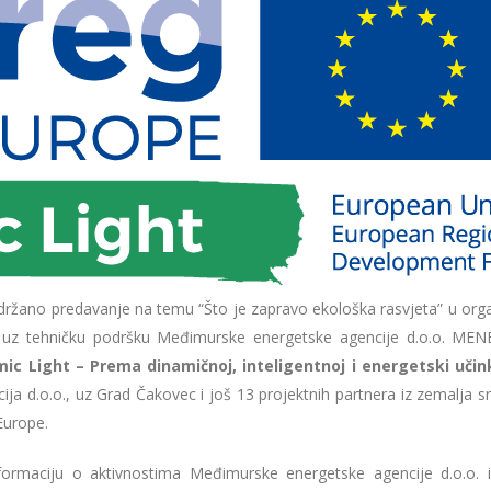
ržano predavanje na temu “Što je zapravo ekološka rasvjeta” u organ
uz tehničku podršku Međimurske energetske agencije d.o.o. MEN
ic Light – Prema dinamičnoj, inteligentnoj i energetski učin
a d.o.o., uz Grad Čakovec i još 13 projektnih partnera iz zemalja sr
Europe.
nformaciju o aktivnostima Međimurske energetske agencije d.o.o. 