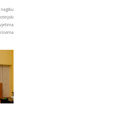
 nagibu
otinjski
uvjetima
erovima