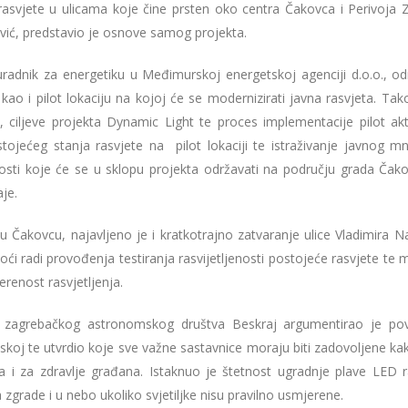
vjete u ulicama koje čine prsten oko centra Čakovca i Perivoja Zr
vić, predstavio je osnove samog projekta.
uradnik za energetiku u Međimurskoj energetskoj agenciji d.o.o., od
kao i pilot lokaciju na kojoj će se modernizirati javna rasvjeta. Ta
iljeve projekta Dynamic Light te proces implementacije pilot akti
stojećeg stanja rasvjete na pilot lokaciji te istraživanje javnog mn
osti koje će se u sklopu projekta održavati na području grada Čak
je.
 Čakovcu, najavljeno je i kratkotrajno zatvaranje ulice Vladimira N
oći radi provođenja testiranja rasvijetljenosti postojeće rasvjete te
jerenost rasvjetljenja.
iz zagrebačkog astronomskog društva Beskraj argumentirao je po
skoj te utvrdio koje sve važne sastavnice moraju biti zadovoljene ka
tna i za zdravlje građana. Istaknuo je štetnost ugradnje plave LED r
a zgrade i u nebo ukoliko svjetiljke nisu pravilno usmjerene.