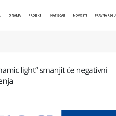
A
O NAMA
PROJEKTI
NATJEČAJI
NOVOSTI
PRAVNA REGU
amic light“ smanjit će negativni
enja