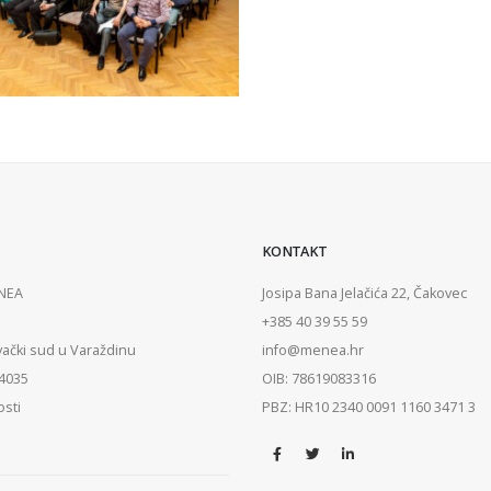
KONTAKT
ENEA
Josipa Bana Jelačića 22, Čakovec
+385 40 39 55 59
vački sud u Varaždinu
info@menea.hr
84035
OIB: 78619083316
osti
PBZ: HR10 2340 0091 1160 3471 3