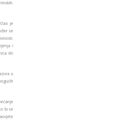
inskih.
ržao je
kođer se
vnosti.
ijenja i
ovca do
azora u
 mogućih
većanje
ko bi se
asvjete