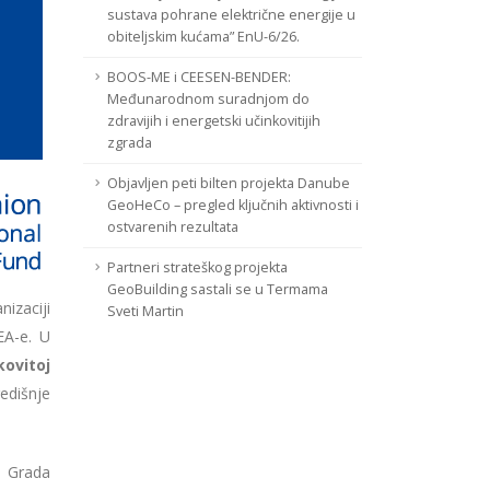
sustava pohrane električne energije u
obiteljskim kućama” EnU-6/26.
BOOS-ME i CEESEN-BENDER:
Međunarodnom suradnjom do
zdravijih i energetski učinkovitijih
zgrada
Objavljen peti bilten projekta Danube
GeoHeCo – pregled ključnih aktivnosti i
ostvarenih rezultata
Partneri strateškog projekta
GeoBuilding sastali se u Termama
izaciji
Sveti Martin
EA-e. U
kovitoj
edišnje
i Grada