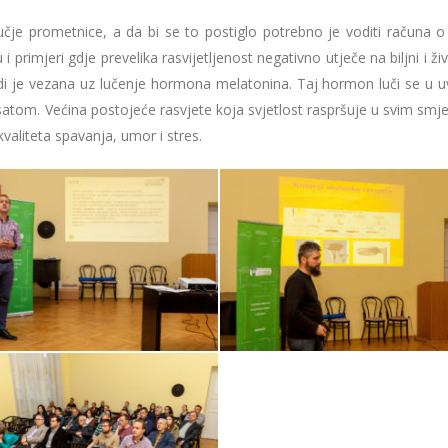
je prometnice, a da bi se to postiglo potrebno je voditi računa o
u i primjeri gdje prevelika rasvijetljenost negativno utječe na biljni i živ
ljudi je vezana uz lučenje hormona melatonina. Taj hormon luči se u 
satom. Većina postojeće rasvjete koja svjetlost raspršuje u svim smj
kvaliteta spavanja, umor i stres.