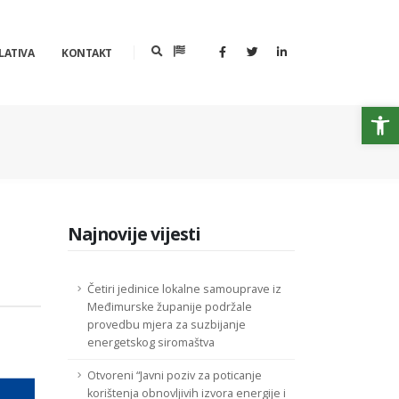
LATIVA
KONTAKT
Op
Najnovije vijesti
Četiri jedinice lokalne samouprave iz
Međimurske županije podržale
provedbu mjera za suzbijanje
energetskog siromaštva
Otvoreni “Javni poziv za poticanje
korištenja obnovljivih izvora energije i