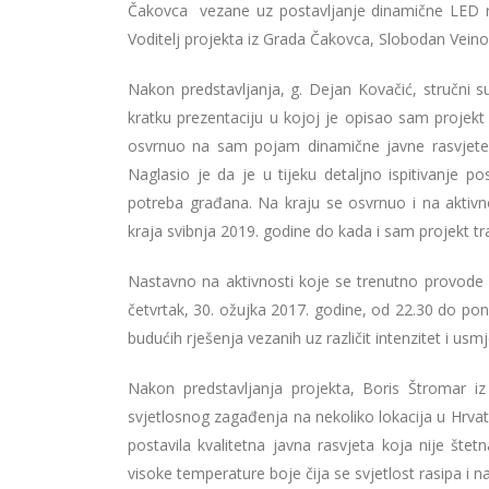
Čakovca vezane uz postavljanje dinamične LED ras
Voditelj projekta iz Grada Čakovca, Slobodan Veino
Nakon predstavljanja, g. Dejan Kovačić, stručni s
kratku prezentaciju u kojoj je opisao sam projekt 
osvrnuo na sam pojam dinamične javne rasvjete, c
Naglasio je da je u tijeku detaljno ispitivanje po
potreba građana. Na kraju se osvrnuo i na aktivn
kraja svibnja 2019. godine do kada i sam projekt tra
Nastavno na aktivnosti koje se trenutno provode u
četvrtak, 30. ožujka 2017. godine, od 22.30 do pon
budućih rješenja vezanih uz različit intenzitet i usm
Nakon predstavljanja projekta, Boris Štromar 
svjetlosnog zagađenja na nekoliko lokacija u Hrvat
postavila kvalitetna javna rasvjeta koja nije šte
visoke temperature boje čija se svjetlost rasipa i n