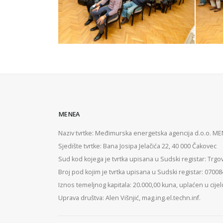
MENEA
Naziv tvrtke: Međimurska energetska agencija d.o.o. M
Sjedište tvrtke: Bana Josipa Jelačića 22, 40 000 Čakovec
Sud kod kojega je tvrtka upisana u Sudski registar: Trgo
Broj pod kojim je tvrtka upisana u Sudski registar: 0700
Iznos temeljnog kapitala: 20.000,00 kuna, uplaćen u cijel
Uprava društva: Alen Višnjić, mag.ing.el.techn.inf.