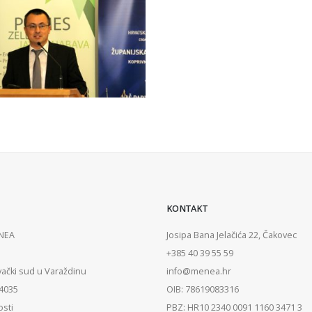
KONTAKT
ENEA
Josipa Bana Jelačića 22, Čakovec
+385 40 39 55 59
vački sud u Varaždinu
info@menea.hr
84035
OIB: 78619083316
osti
PBZ: HR10 2340 0091 1160 3471 3