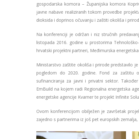
gospodarska komora – Županijska komora Koprivni
javne nabave realiziranih tokom provedbe projekta
dioksida i doprinos očuvanju i zaštiti okoliša i prirod
Na konferenciji je održan i niz stručnih predav
listopada 2016. godine u prostorima Tehnološko
hrvatski projektni partneri, Međimurska energetska
Ministarstvo zaštite okoliša i prirode predstavilo j
pogledom do 2020. godine. Fond za zaštitu ok
sufinanciranja za javni i privatni sektor. Takođe
EmBuild na kojem radi Regionalna energetska age
energetske agencije Kvarner te projekt Infinite Sol
Ovom konferencijom obilježen je završetak proje
zajedno s partnerima iz još pet europskih zemalja,