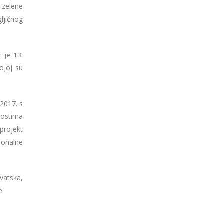
 zelene
ljičnog
 je 13.
ojoj su
 2017. s
nostima
projekt
ionalne
vatska,
e.