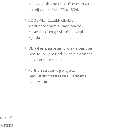
sustava pohrane električne energije u
obiteljskim kućama” EnU-6/26.
BOOS-ME i CEESEN-BENDER:
Međunarodnom suradnjom do
zdravijih i energetski učinkovitijih
zgrada
Objavljen peti bilten projekta Danube
GeoHeCo – pregled ključnih aktivnosti i
ostvarenih rezultata
Partneri strateškog projekta
GeoBuilding sastali se u Termama
Sveti Martin
prakse“.
rvatska