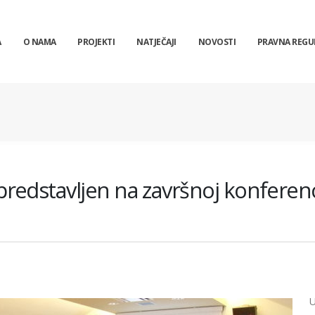
A
O NAMA
PROJEKTI
NATJEČAJI
NOVOSTI
PRAVNA REGU
edstavljen na završnoj konferenci