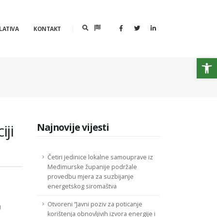
LATIVA
KONTAKT
Op
ji
Najnovije vijesti
Četiri jedinice lokalne samouprave iz
Međimurske županije podržale
provedbu mjera za suzbijanje
energetskog siromaštva
Otvoreni “Javni poziv za poticanje
U
korištenja obnovljivih izvora energije i