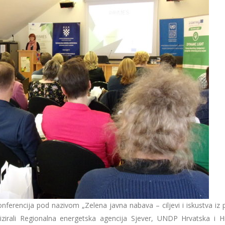
onferencija pod nazivom „Zelena javna nabava – ciljevi i iskustva iz 
izirali Regionalna energetska agencija Sjever, UNDP Hrvatska i H