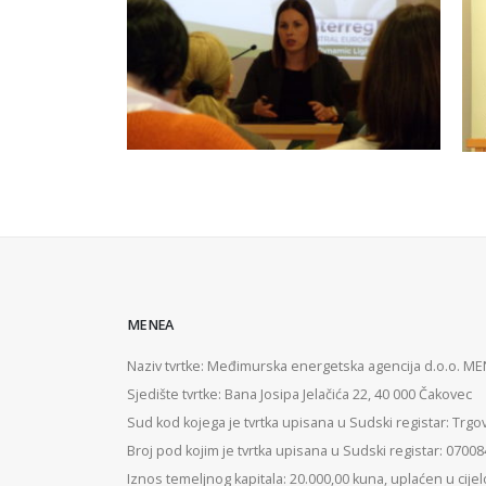
MENEA
Naziv tvrtke: Međimurska energetska agencija d.o.o. M
Sjedište tvrtke: Bana Josipa Jelačića 22, 40 000 Čakovec
Sud kod kojega je tvrtka upisana u Sudski registar: Trgo
Broj pod kojim je tvrtka upisana u Sudski registar: 0700
Iznos temeljnog kapitala: 20.000,00 kuna, uplaćen u cijel