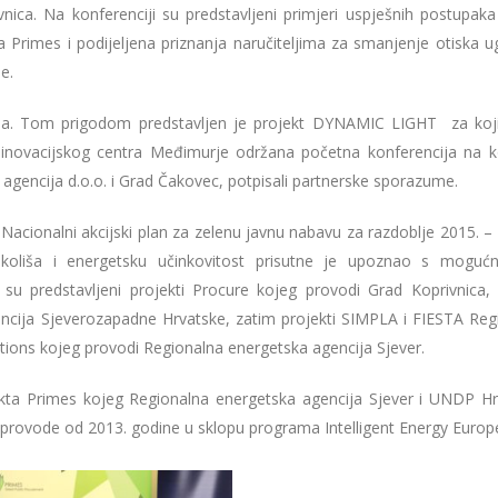
ca. Na konferenciji su predstavljeni primjeri uspješnih postupaka
 Primes i podijeljena priznanja naručiteljima za smanjenje otiska ug
e.
anja. Tom prigodom predstavljen je projekt DYNAMIC LIGHT za koji
-inovacijskog centra Međimurje održana početna konferencija na k
 agencija d.o.o. i Grad Čakovec, potpisali partnerske sporazume.
e Nacionalni akcijski plan za zelenu javnu nabavu za razdoblje 2015. –
oliša i energetsku učinkovitost prisutne je upoznao s moguć
r su predstavljeni projekti Procure kojeg provodi Grad Koprivnica, 
ncija Sjeverozapadne Hrvatske, zatim projekti SIMPLA i FIESTA Reg
utions kojeg provodi Regionalna energetska agencija Sjever.
kta Primes kojeg Regionalna energetska agencija Sjever i UNDP Hr
 provode od 2013. godine u sklopu programa Intelligent Energy Europ