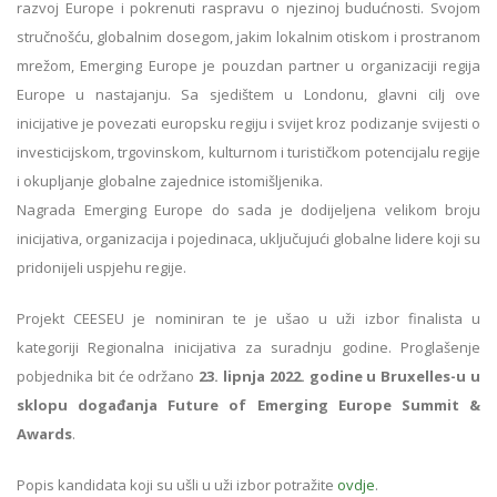
razvoj Europe i pokrenuti raspravu o njezinoj budućnosti. Svojom
stručnošću, globalnim dosegom, jakim lokalnim otiskom i prostranom
mrežom, Emerging Europe je pouzdan partner u organizaciji regija
Europe u nastajanju.
Sa sjedištem u Londonu, glavni cilj ove
inicijative je povezati europsku regiju i svijet kroz podizanje svijesti o
investicijskom, trgovinskom, kulturnom i turističkom potencijalu regije
i okupljanje globalne zajednice istomišljenika.
Nagrada Emerging Europe do sada je dodijeljena velikom broju
inicijativa, organizacija i pojedinaca, uključujući globalne lidere koji su
pridonijeli uspjehu regije.
Projekt CEESEU je nominiran te je ušao u uži izbor finalista u
kategoriji Regionalna inicijativa za suradnju godine. Proglašenje
pobjednika bit će održano
23. lipnja 2022. godine u Bruxelles-u u
sklopu događanja Future of Emerging Europe Summit &
Awards
.
Popis kandidata koji su ušli u uži izbor potražite
ovdje
.