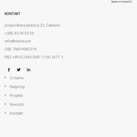
KONTAKT
Josipa Bana Jelačića 22, Čakovec
+385 40 39 55 59
info@menea.hr
OIB: 78619083316
PBZ: HR10 2340 0091 1160 3471 3
O nama
Natječaji
Projekti
Novosti
Kontakt