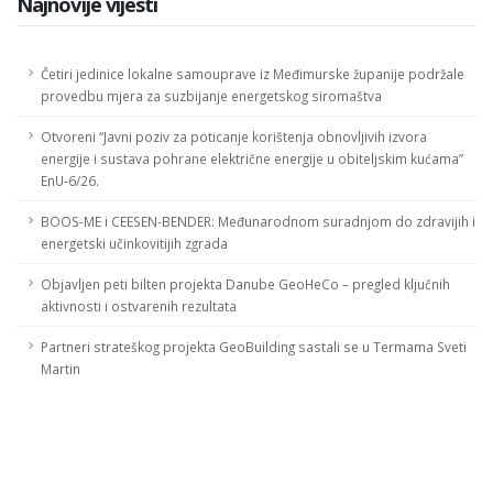
Najnovije vijesti
Četiri jedinice lokalne samouprave iz Međimurske županije podržale
provedbu mjera za suzbijanje energetskog siromaštva
Otvoreni “Javni poziv za poticanje korištenja obnovljivih izvora
energije i sustava pohrane električne energije u obiteljskim kućama”
EnU-6/26.
BOOS-ME i CEESEN-BENDER: Međunarodnom suradnjom do zdravijih i
energetski učinkovitijih zgrada
Objavljen peti bilten projekta Danube GeoHeCo – pregled ključnih
aktivnosti i ostvarenih rezultata
Partneri strateškog projekta GeoBuilding sastali se u Termama Sveti
Martin