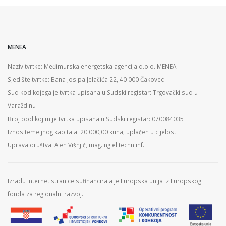
MENEA
Naziv tvrtke: Međimurska energetska agencija d.o.o. MENEA
Sjedište tvrtke: Bana Josipa Jelačića 22, 40 000 Čakovec
Sud kod kojega je tvrtka upisana u Sudski registar: Trgovački sud u
Varaždinu
Broj pod kojim je tvrtka upisana u Sudski registar: 070084035
Iznos temeljnog kapitala: 20.000,00 kuna, uplaćen u cijelosti
Uprava društva: Alen Višnjić, mag.ing.el.techn.inf.
Izradu Internet stranice sufinancirala je Europska unija iz Europskog
fonda za regionalni razvoj.