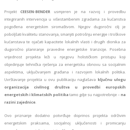
Projekt
CEESEN-BENDER
usmjeren je na razvoj i provedbu
integriranih intervencija u višestambenim zgradama za kućanstva
pogođena energetskim siromaštvom. Njegov dugoročni cilj je
poboljšati kvalitetu stanovanja, smanjiti potrošnju energije i troškove
kućanstava te ojačati kapacitete lokalnih vlasti i drugih dionika za
dugoročno planiranje pravedne energetske tranzicije. Posebna
vrijednost projekta leži u njegovu holističkom pristupu koji
objedinjuje tehnička rješenja za energetsku obnovu sa socijalnim
aspektima, uključivanjem građana i razvojem lokalnih politika.
Uvrštavanje projekta u ovu publikaciju naglašava
ključnu ulogu
organizacija civilnog društva u provedbi europskih
energetskih i klimatskih politika
tamo gdje su najpotrebnije –
na
razini zajednice
.
Ovo priznanje dodatno potvrđuje doprinos projekta održivim
energetskim praksama, socijalnoj uključenosti i promicanju