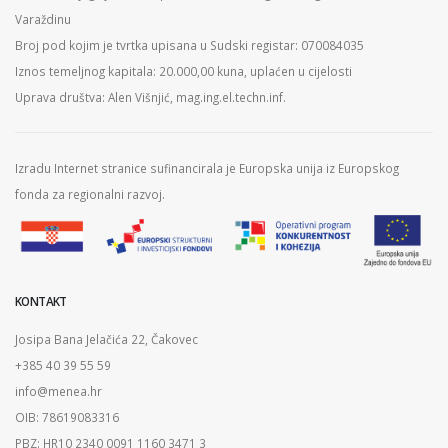
Varaždinu
Broj pod kojim je tvrtka upisana u Sudski registar: 070084035
Iznos temeljnog kapitala: 20.000,00 kuna, uplaćen u cijelosti
Uprava društva: Alen Višnjić, mag.ing.el.techn.inf.
Izradu Internet stranice sufinancirala je Europska unija iz Europskog
fonda za regionalni razvoj.
KONTAKT
Josipa Bana Jelačića 22, Čakovec
+385 40 39 55 59
info@menea.hr
OIB: 78619083316
PBZ: HR10 2340 0091 1160 3471 3