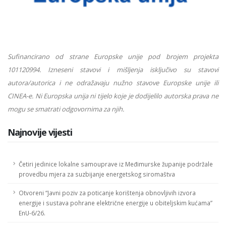
Sufinancirano od strane Europske unije pod brojem projekta
101120994. Izneseni stavovi i mišljenja isključivo su stavovi
autora/autorica i ne odražavaju nužno stavove Europske unije ili
CINEA-e. Ni Europska unija ni tijelo koje je dodijelilo autorska prava ne
mogu se smatrati odgovornima
za njih.
Najnovije vijesti
Četiri jedinice lokalne samouprave iz Međimurske županije podržale
provedbu mjera za suzbijanje energetskog siromaštva
Otvoreni “Javni poziv za poticanje korištenja obnovljivih izvora
energije i sustava pohrane električne energije u obiteljskim kućama”
EnU-6/26.