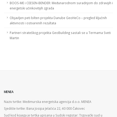
BOOS-ME i CEESEN-BENDER: Međunarodnom suradnjom do zdravijih i
energetski učinkovitijih zgrada
Objavljen peti bilten projekta Danube GeoHeCo – pregled ključnih
aktivnosti i ostvarenih rezultata
Partneri strateškog projekta GeoBuilding sastali se u Termama Sveti
Martin
MENEA
Naziv tvrtke: Međimurska energetska agencija d.o.o. MENEA
Sjedište tvrtke: Bana Josipa Jelačića 22, 40 000 Čakovec
Sud kod kojega je tvrtka upisana u Sudski registar: Trgovački sud u