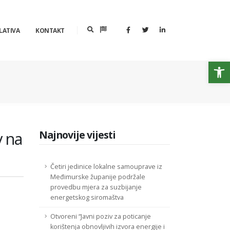
LATIVA
KONTAKT
Op
v na
Najnovije vijesti
Četiri jedinice lokalne samouprave iz
Međimurske županije podržale
provedbu mjera za suzbijanje
energetskog siromaštva
Otvoreni “Javni poziv za poticanje
korištenja obnovljivih izvora energije i