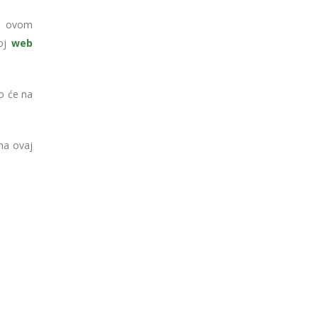
h ovom
koj
web
vo će na
a ovaj