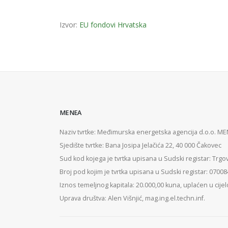
Izvor:
EU fondovi Hrvatska
MENEA
Naziv tvrtke: Međimurska energetska agencija d.o.o. M
Sjedište tvrtke: Bana Josipa Jelačića 22, 40 000 Čakovec
Sud kod kojega je tvrtka upisana u Sudski registar: Trgo
Broj pod kojim je tvrtka upisana u Sudski registar: 0700
Iznos temeljnog kapitala: 20.000,00 kuna, uplaćen u cijel
Uprava društva: Alen Višnjić, mag.ing.el.techn.inf.