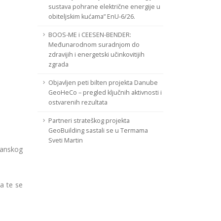
sustava pohrane električne energije u
obiteljskim kućama” EnU-6/26.
BOOS-ME i CEESEN-BENDER:
Međunarodnom suradnjom do
zdravijih i energetski učinkovitijih
zgrada
Objavljen peti bilten projekta Danube
GeoHeCo – pregled ključnih aktivnosti i
ostvarenih rezultata
Partneri strateškog projekta
GeoBuilding sastali se u Termama
Sveti Martin
ranskog
va te se