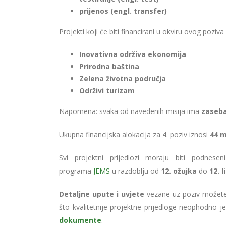
prijenos (engl. transfer)
Projekti koji će biti financirani u okviru ovog pozi
Inovativna održiva ekonomija
Prirodna baština
Zelena životna područja
Održivi turizam
Napomena: svaka od navedenih misija ima
zaseba
Ukupna financijska alokacija za 4. poziv iznosi
44 m
Svi projektni prijedlozi moraju biti podne
programa
JEMS
u razdoblju od
12. ožujka
do
12. 
Detaljne upute i uvjete
vezane uz poziv možet
što kvalitetnije projektne prijedloge neophodno je
dokumente
.