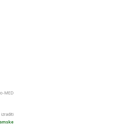
ro-MED
izraditi
ramske