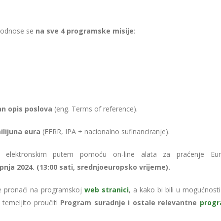
va odnose se
na sve 4 programske misije
:
n opis poslova
(eng. Terms of reference).
ilijuna eura
(EFRR, IPA + nacionalno sufinanciranje).
seni elektronskim putem pomoću on-line alata za praćenje Eu
lipnja 2024. (13:00 sati, srednjoeuropsko vrijeme).
e pronaći na programskoj
web stranici
, a kako bi bili u mogućnosti 
 temeljito proučiti
Program suradnje i ostale relevantne
prog