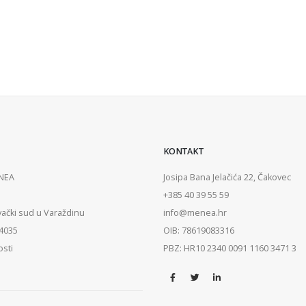
KONTAKT
ENEA
Josipa Bana Jelačića 22, Čakovec
+385 40 39 55 59
vački sud u Varaždinu
info@menea.hr
84035
OIB: 78619083316
osti
PBZ: HR10 2340 0091 1160 3471 3