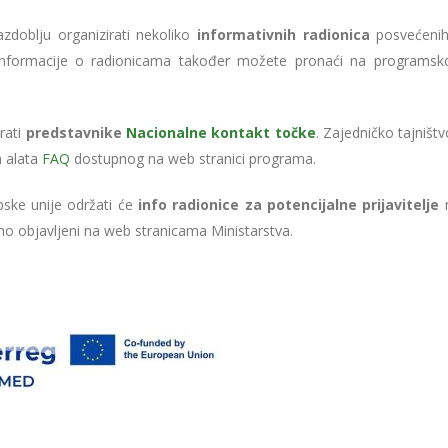
doblju organizirati nekoliko
informativnih radionica
posvećeni
a. Informacije o radionicama također možete pronaći na programs
rati
predstavnike
Nacionalne kontakt točke
. Zajedničko tajništ
m alata
FAQ
dostupnog na web stranici programa.
pske unije održati će
info radionice za potencijalne prijavitelje
n
dno objavljeni na web stranicama Ministarstva.