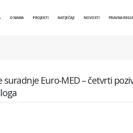
A
O NAMA
PROJEKTI
NATJEČAJI
NOVOSTI
PRAVNA REGU
suradnje Euro-MED – četvrti pozi
dloga