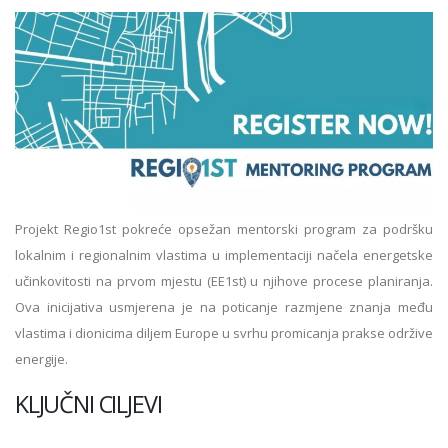
Projekt Regio1st pokreće opsežan mentorski program za podršku
lokalnim i regionalnim vlastima u implementaciji načela energetske
učinkovitosti na prvom mjestu (EE1st) u njihove procese planiranja.
Ova inicijativa usmjerena je na poticanje razmjene znanja među
vlastima i dionicima diljem Europe u svrhu promicanja prakse održive
energije.
KLJUČNI CILJEVI