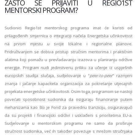
ZAŠTO SE PRIJAVITI U REGIO1ST
MENTORSKI PROGRAM?
Sudionici Regio1st mentorskog programa imat će koristi od
prilagođenih smjernica o integraciji načela Energetska učinkovitost
na prvom mjestu u svoje lokalne i regionalne planove.
Pridruživanjem se dobiva pristup stručnim mentorima i praktičnim
alatima koji pomažu u prevladavanju izazova u planiranju održive
energije. Program nudi jedinstvenu priliku za učenje iz uspješnih
europskih studija slučaja, sudjelovanje u “
peer-to-peer
” razmjeni
znanja i jačanje kapaciteta organizacija za pokretanje utjecajnih
projekata energetske učinkovitosti. Osim toga, programom se nastoji
povećati sposobnost sudionika da osiguraju financiranje putem
mehanizama kao što je Fond za pravednu tranziciju, osiguravajući
da su projekti i financijski održivi i usklađeni s prioritetima EU-a.
Sudjelovanje u mentorskom programu ne samo da proširuje
stručnost sudionika, već ih također povezuje s mrežom stručnjaka