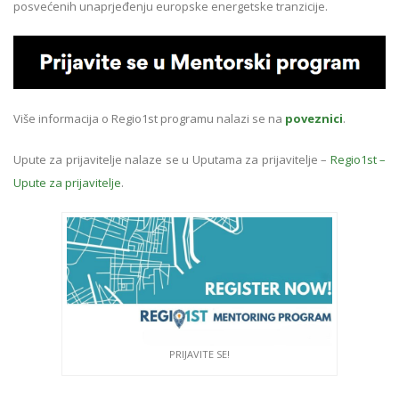
posvećenih unaprjeđenju europske energetske tranzicije.
Više informacija o Regio1st programu nalazi se na
poveznici
.
Upute za prijavitelje nalaze se u Uputama za prijavitelje –
Regio1st –
Upute za prijavitelje
.
PRIJAVITE SE!