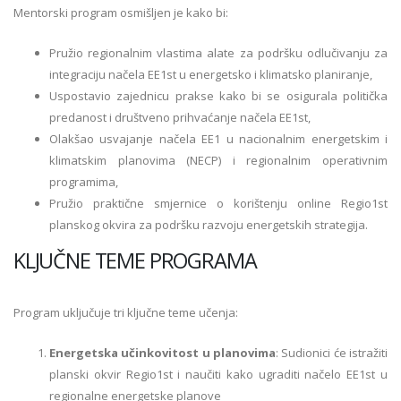
Mentorski program osmišljen je kako bi:
Pružio regionalnim vlastima alate za podršku odlučivanju za
integraciju načela EE1st u energetsko i klimatsko planiranje,
Uspostavio zajednicu prakse kako bi se osigurala politička
predanost i društveno prihvaćanje načela EE1st,
Olakšao usvajanje načela EE1 u nacionalnim energetskim i
klimatskim planovima (NECP) i regionalnim operativnim
programima,
Pružio praktične smjernice o korištenju online Regio1st
planskog okvira za podršku razvoju energetskih strategija.
KLJUČNE TEME PROGRAMA
Program uključuje tri ključne teme učenja:
Energetska učinkovitost u planovima
: Sudionici će istražiti
planski okvir Regio1st i naučiti kako ugraditi načelo EE1st u
regionalne energetske planove