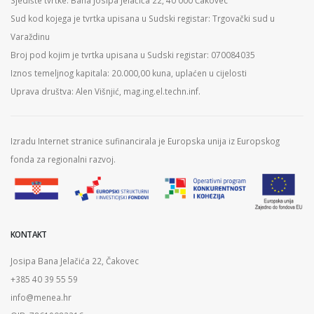
Sud kod kojega je tvrtka upisana u Sudski registar: Trgovački sud u
Varaždinu
Broj pod kojim je tvrtka upisana u Sudski registar: 070084035
Iznos temeljnog kapitala: 20.000,00 kuna, uplaćen u cijelosti
Uprava društva: Alen Višnjić, mag.ing.el.techn.inf.
Izradu Internet stranice sufinancirala je Europska unija iz Europskog
fonda za regionalni razvoj.
KONTAKT
Josipa Bana Jelačića 22, Čakovec
+385 40 39 55 59
info@menea.hr