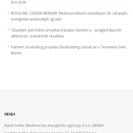
EnU-6/26.
BOOS-ME i CEESEN-BENDER: Međunarodnom suradnjom do zdravijih i
energetski učinkovitijih zgrada
Objavljen peti bilten projekta Danube GeoHeCo – pregled ključnih
aktivnosti i ostvarenih rezultata
Partneri strateškog projekta GeoBuilding sastali se u Termama Sveti
Martin
MENEA
Naziv tvrtke: Međimurska energetska agencija d.o.o. MENEA
Sjedište tvrtke: Bana Josipa Jelačića 22, 40 000 Čakovec