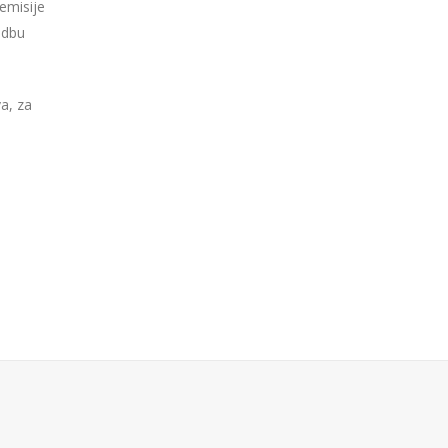
emisije
odbu
a, za