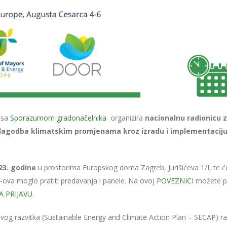
i sa
Sporazumom gradonačelnika
organizira
nacionalnu radionicu 
ilagodba klimatskim promjenama kroz izradu i implementacij
023. godine
u prostorima Europskog doma Zagreb, Jurišićeva 1/I, te će
S-ova moglo pratiti predavanja i panele. Na ovoj
POVEZNICI
možete p
A PRIJAVU
.
živog razvitka (Sustainable Energy and Climate Action Plan – SECAP) r