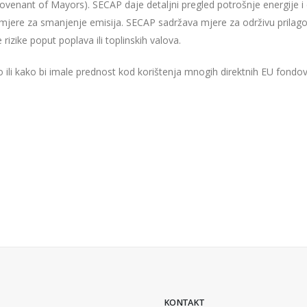
ovenant of Mayors). SECAP daje detaljni pregled potrošnje energije i 
ti i mjere za smanjenje emisija. SECAP sadržava mjere za održivu prilag
rizike poput poplava ili toplinskih valova.
 ili kako bi imale prednost kod korištenja mnogih direktnih EU fondov
KONTAKT