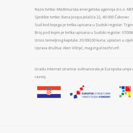
Naziv tvrtke: Međimurska energetska agencija d.o.o. M
Sjedište tvrtke: Bana Josipa Jelačića 22, 40 000 Čakovec
Sud kod kojega je tvrtka upisana u Sudski registar: Trgo
Broj pod kojim je tvrtka upisana u Sudski registar: 0700
Iznos temeljnog kapitala: 20.000,00 kuna, uplaćen u cijel
Uprava društva: Alen Višnjić, mag.ing.el.techn.inf.
Izradu Internet stranice sufinancirala je Europska unija
razvoj.