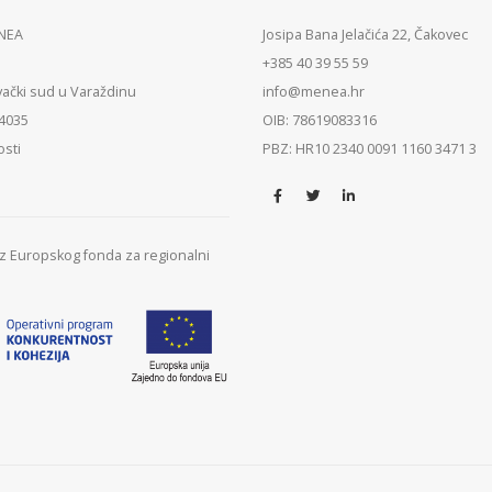
ENEA
Josipa Bana Jelačića 22, Čakovec
+385 40 39 55 59
vački sud u Varaždinu
info@menea.hr
84035
OIB: 78619083316
osti
PBZ: HR10 2340 0091 1160 3471 3
 iz Europskog fonda za regionalni