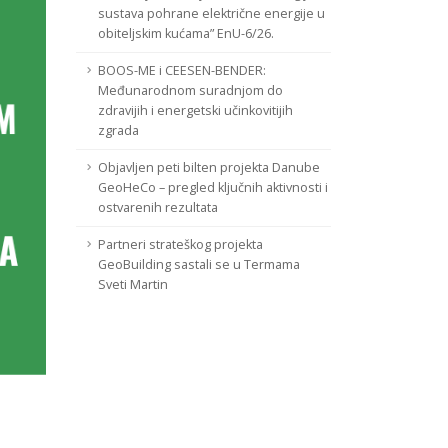
sustava pohrane električne energije u
obiteljskim kućama” EnU-6/26.
BOOS-ME i CEESEN-BENDER:
Međunarodnom suradnjom do
zdravijih i energetski učinkovitijih
zgrada
Objavljen peti bilten projekta Danube
GeoHeCo – pregled ključnih aktivnosti i
ostvarenih rezultata
Partneri strateškog projekta
GeoBuilding sastali se u Termama
Sveti Martin