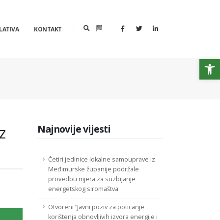
LATIVA
KONTAKT
Op
z
Najnovije vijesti
Četiri jedinice lokalne samouprave iz
Međimurske županije podržale
provedbu mjera za suzbijanje
energetskog siromaštva
Otvoreni “Javni poziv za poticanje
korištenja obnovljivih izvora energije i