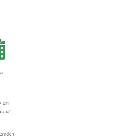
za
u
 biti
ronaći
azrađen