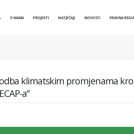
A
O NAMA
PROJEKTI
NATJEČAJI
NOVOSTI
PRAVNA REGU
lagodba klimatskim promjenama kro
SECAP-a”