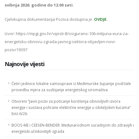
svibnja 2026. godine do 12:00 sati.
Cjelokupna dokumentacija Poziva dostupna je
OVDJE
.
Izvor: https://mpgi.gov.hr/vijesti-8/osigurano-106-milijuna-eura-za-
energetsku-obnovu-zgrada-javnog-sektora-objavljen-novi-
poziv/19397
Najnovije vijesti
Četiri jedinice lokalne samouprave iz Međimurske županije podržale
provedbu mjera za suzbijanje energetskog siromaštva
Otvoreni “Javni poziv za poticanje korištenja obnovljivih izvora
energije i sustava pohrane električne energije u obiteljskim kućama”
EnU-6/26.
BOOS-ME i CEESEN-BENDER: Međunarodnom suradnjom do zdravijih i
energetski učinkovitijih zgrada