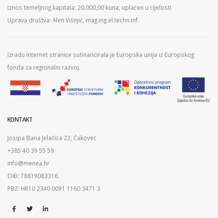
Iznos temeljnog kapitala: 20.000,00 kuna, uplaćen u cijelosti
Uprava društva: Alen Višnjić, mag.ing.el.techn.inf.
Izradu Internet stranice sufinancirala je Europska unija iz Europskog
fonda za regionalni razvoj.
KONTAKT
Josipa Bana Jelačića 22, Čakovec
+385 40 39 55 59
info@menea.hr
OIB: 78619083316
PBZ: HR10 2340 0091 1160 3471 3