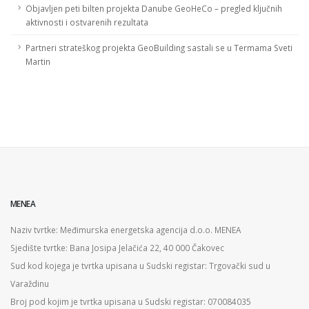
Objavljen peti bilten projekta Danube GeoHeCo – pregled ključnih
aktivnosti i ostvarenih rezultata
Partneri strateškog projekta GeoBuilding sastali se u Termama Sveti
Martin
MENEA
Naziv tvrtke: Međimurska energetska agencija d.o.o. MENEA
Sjedište tvrtke: Bana Josipa Jelačića 22, 40 000 Čakovec
Sud kod kojega je tvrtka upisana u Sudski registar: Trgovački sud u
Varaždinu
Broj pod kojim je tvrtka upisana u Sudski registar: 070084035