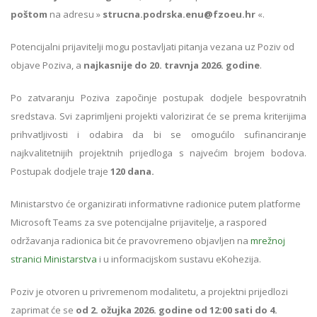
poštom
na adresu »
strucna.podrska.enu@fzoeu.hr
«​.
Potencijalni prijavitelji mogu postavljati pitanja vezana uz Poziv od
objave Poziva, a
najkasnije do 20. travnja 2026. godine
.
Po zatvaranju Poziva započinje postupak dodjele bespovratnih
sredstava. Svi zaprimljeni projekti valorizirat će se prema kriterijima
prihvatljivosti i odabira da bi se omogućilo sufinanciranje
najkvalitetnijih projektnih prijedloga s najvećim brojem bodova.
Postupak dodjele traje
120 dana.
Ministarstvo će organizirati informativne radionice putem platforme
Microsoft Teams za sve potencijalne prijavitelje, a raspored
održavanja radionica bit će pravovremeno objavljen na
mrežnoj
stranici Ministarstva
i u informacijskom sustavu eKohezija.
Poziv je otvoren u privremenom modalitetu, a projektni prijedlozi
zaprimat će se
od 2. ožujka 2026. godine od 12:00 sati do 4.