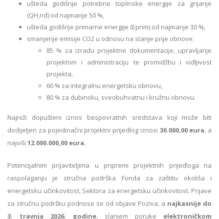
ušteda godišnje potrebne toplinske energije za grijanje
(QH,nd) od najmanje 50 %,
ušteda godišnje primarne energije (Eprim) od najmanje 30 %,
smanjenje emisije CO2 u odnosu na stanje prije obnove.
85 % za izradu projektne dokumentacije, upravljanje
projektom i administraciju te promidžbu i vidljivost
projekta,
60 % za integralnu energetsku obnovu,
80 % za dubinsku, sveobuhvatnu i kružnu obnovu.
Najniži dopušteni iznos bespovratnih sredstava koji može biti
dodijeljen za pojedinačni projektni prijedlog iznosi
30.000,00 eura
, a
najviši
12.000.000,00 eura.
Potencijalnim prijaviteljima u pripremi projektnih prijedloga na
raspolaganju je stručna podrška Fonda za zaštitu okoliša i
energetsku učinkovitost, Sektora za energetsku učinkovitost. Prijave
za stručnu podršku podnose se od objave Poziva, a
najkasnije do
3. travnja 2026. godine
, slanjem poruke
elektroničkom