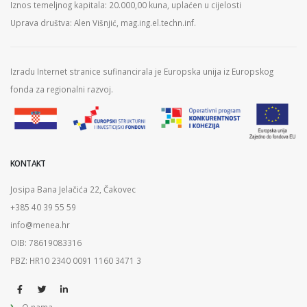
Iznos temeljnog kapitala: 20.000,00 kuna, uplaćen u cijelosti
Uprava društva: Alen Višnjić, mag.ing.el.techn.inf.
Izradu Internet stranice sufinancirala je Europska unija iz Europskog
fonda za regionalni razvoj.
KONTAKT
Josipa Bana Jelačića 22, Čakovec
+385 40 39 55 59
info@menea.hr
OIB: 78619083316
PBZ: HR10 2340 0091 1160 3471 3
O nama