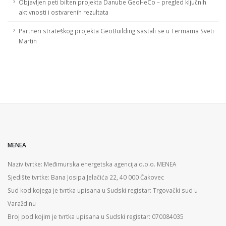
Objavljen peti bilten projekta Danube GeoHeCo – pregled ključnih
aktivnosti i ostvarenih rezultata
Partneri strateškog projekta GeoBuilding sastali se u Termama Sveti
Martin
MENEA
Naziv tvrtke: Međimurska energetska agencija d.o.o. MENEA
Sjedište tvrtke: Bana Josipa Jelačića 22, 40 000 Čakovec
Sud kod kojega je tvrtka upisana u Sudski registar: Trgovački sud u
Varaždinu
Broj pod kojim je tvrtka upisana u Sudski registar: 070084035