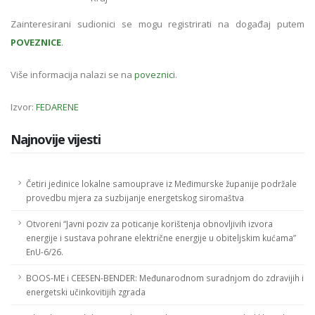
Zainteresirani sudionici se mogu registrirati na događaj putem
POVEZNICE
.
Više informacija nalazi se na
poveznici
.
Izvor:
FEDARENE
Najnovije vijesti
Četiri jedinice lokalne samouprave iz Međimurske županije podržale
provedbu mjera za suzbijanje energetskog siromaštva
Otvoreni “Javni poziv za poticanje korištenja obnovljivih izvora
energije i sustava pohrane električne energije u obiteljskim kućama”
EnU-6/26.
BOOS-ME i CEESEN-BENDER: Međunarodnom suradnjom do zdravijih i
energetski učinkovitijih zgrada