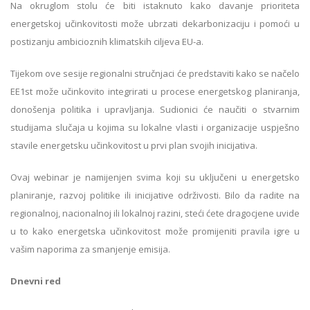
Na okruglom stolu će biti istaknuto kako davanje prioriteta
energetskoj učinkovitosti može ubrzati dekarbonizaciju i pomoći u
postizanju ambicioznih klimatskih ciljeva EU-a.
Tijekom ove sesije regionalni stručnjaci će predstaviti kako se načelo
EE1st može učinkovito integrirati u procese energetskog planiranja,
donošenja politika i upravljanja. Sudionici će naučiti o stvarnim
studijama slučaja u kojima su lokalne vlasti i organizacije uspješno
stavile energetsku učinkovitost u prvi plan svojih inicijativa.
Ovaj webinar je namijenjen svima koji su uključeni u energetsko
planiranje, razvoj politike ili inicijative održivosti. Bilo da radite na
regionalnoj, nacionalnoj ili lokalnoj razini, steći ćete dragocjene uvide
u to kako energetska učinkovitost može promijeniti pravila igre u
vašim naporima za smanjenje emisija.
Dnevni red