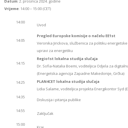
Datum
: 2. prosinca 2024. godine
Vrijeme
: 14:00 – 15:00 (CET)
14:00
Uvod
Pregled Europske komisije o načelu EE1st
14:05
Veronika Jirickova, službenica za politiku energetske u
upravi za energetiku
Regio1st lokalna studija slučaja
14:15
Dr. Sofia-Natalia Boemi, voditeljica Odjela za digitalnu
(Energetska agencija Zapadne Makedonije, Grčka)
PLAN4CET lokalna studija slučaja
14:25
Lidia Salame, voditeljica projekta Energikontor Syd 
14:35
Diskusija i pitanja publike
14:55
Zaključak
15:00
Kraj