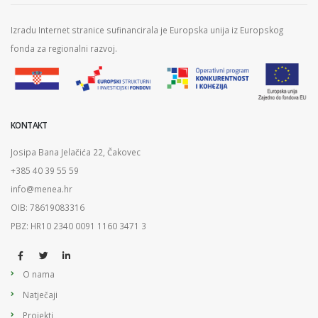
Izradu Internet stranice sufinancirala je Europska unija iz Europskog
fonda za regionalni razvoj.
KONTAKT
Josipa Bana Jelačića 22, Čakovec
+385 40 39 55 59
info@menea.hr
OIB: 78619083316
PBZ: HR10 2340 0091 1160 3471 3
O nama
Natječaji
Projekti