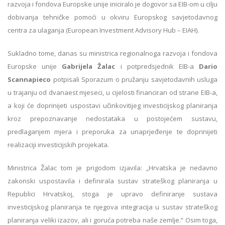
razvoja i fondova Europske unije iniciralo je dogovor sa EIB-om u cilju
dobivanja tehničke pomoći u okviru Europskog savjetodavnog
centra za ulaganja (European Investment Advisory Hub – EIAH).
Sukladno tome, danas su ministrica regionalnoga razvoja i fondova
Europske unije
Gabrijela Žalac
i potpredsjednik EIB-a
Dario
Scannapieco
potpisali Sporazum o pružanju savjetodavnih usluga
u trajanju od dvanaest mjeseci, u cijelosti financiran od strane EIB-a,
a koji će doprinijeti uspostavi učinkovitijeg investicijskog planiranja
kroz prepoznavanje nedostataka u postojećem sustavu,
predlaganjem mjera i preporuka za unaprjeđenje te doprinijeti
realizaciji investicijskih projekata.
Ministrica Žalac tom je prigodom izjavila: „Hrvatska je nedavno
zakonski uspostavila i definirala sustav strateškog planiranja u
Republici Hrvatskoj, stoga je upravo definiranje sustava
investicijskog planiranja te njegova integracija u sustav strateškog
planiranja veliki izazov, ali i goruća potreba naše zemlje.“ Osim toga,