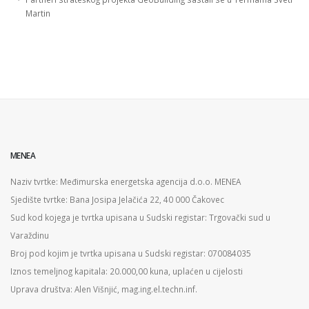
Martin
MENEA
Naziv tvrtke: Međimurska energetska agencija d.o.o. MENEA
Sjedište tvrtke: Bana Josipa Jelačića 22, 40 000 Čakovec
Sud kod kojega je tvrtka upisana u Sudski registar: Trgovački sud u
Varaždinu
Broj pod kojim je tvrtka upisana u Sudski registar: 070084035
Iznos temeljnog kapitala: 20.000,00 kuna, uplaćen u cijelosti
Uprava društva: Alen Višnjić, mag.ing.el.techn.inf.