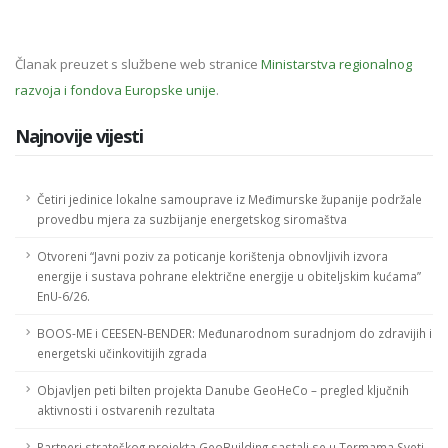
Članak preuzet s službene web stranice
Ministarstva regionalnog
razvoja i fondova Europske unije
.
Najnovije vijesti
Četiri jedinice lokalne samouprave iz Međimurske županije podržale
provedbu mjera za suzbijanje energetskog siromaštva
Otvoreni “Javni poziv za poticanje korištenja obnovljivih izvora
energije i sustava pohrane električne energije u obiteljskim kućama”
EnU-6/26.
BOOS-ME i CEESEN-BENDER: Međunarodnom suradnjom do zdravijih i
energetski učinkovitijih zgrada
Objavljen peti bilten projekta Danube GeoHeCo – pregled ključnih
aktivnosti i ostvarenih rezultata
Partneri strateškog projekta GeoBuilding sastali se u Termama Sveti