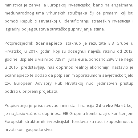
ministrica je zahvalila Europskoj investicijskoj banci na angažmanu
međunarodnog tima vrhunskih stručnjaka čiji će primarni cilj biti
pomoći Republici Hrvatskoj u identificiranju strateških investicija i
izgradnji boljeg sustava strateškog upravljanja istima.
Potpredsjednik
Scannapieco
istaknuo je rezultate EIB Grupe u
Hrvatskoj u 2017. godini koji su dosegnuli najvišu razinu od 2013.
godine. „Isplate u visini od 729 milijuna eura, odnosno 28% više nego
u 2016., predstavljaju naš doprinos realnoj ekonomiji“, nastavio je
Scannapieco te dodao da potpisanim Sporazumom savjetničko tijelo
tzv. European Advisory Hub Hrvatskoj nudi jedinstven pristup
podršci u pripremi projekata.
Potpisivanju je prisustvovao i ministar financija
Zdravko Marić
koji
je naglasio važnost doprinosa EIB Grupe u kombinaciji s korištenjem
Europskih strukturnih investicijskih fondova za rast i zaposlenost u
hrvatskom gospodarstvu.