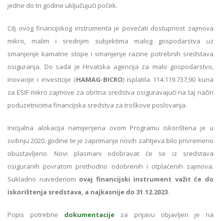
jedne do tri godine uključujući poček.
Cilj ovog financijskog instrumenta je povećati dostupnost zajmova
mikro, malim i srednjim subjektima malog gospodarstva uz
smanjenje kamatne stope i smanjenje razine potrebnih sredstava
osiguranja. Do sada je Hrvatska agencija za malo gospodarstvo,
inovacije i investicije (
HAMAG-BICRO
) isplatila 114.119.737,90 kuna
za ESIF mikro zajmove za obrtna sredstva osiguravajući na taj način
poduzetnicima financijska sredstva za troškove poslovanja.
Inicijalna alokacija namijenjena ovom Programu iskorištena je u
svibnju 2020. godine te je zaprimanje novih zahtjeva bilo privremeno
obustavljeno. Novi plasmani odobravat će se iz sredstava
osiguranih povratom prethodno odobrenih i otplaćenih zajmova.
Sukladno navedenom
ovaj financijski instrument važit će do
iskorištenja sredstava, a najkasnije do 31.12.2023
.
Popis potrebne
dokumentacije
za prijavu objavljen je na