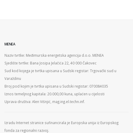
MENEA
Naziv tvrtke: Međimurska energetska agencija d.o.o. MENEA
Sjedište tvrtke: Bana Josipa Jelačića 22, 40 000 Čakovec
Sud kod kojega je tvrtka upisana u Sudski registar: Trgovački sud u
Varaždinu
Broj pod kojim je tvrtka upisana u Sudski registar: 070084035
Iznos temeljnog kapitala: 20.000,00 kuna, uplaćen u cijelosti
Uprava društva: Alen Višnjić, mag.ing.el.techn.inf.
Izradu Internet stranice sufinancirala je Europska unija iz Europskog
fonda za regionalni razvoj.