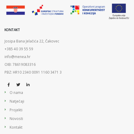
KONTAKT
Josipa Bana Jelačića 22, Čakovec
+385 40 39 55 59
info@menea.hr
OIB: 78619083316
PBZ: HR10 2340 0091 1160 3471 3
O nama
Natječaji
Projekti
Novosti
Kontakt