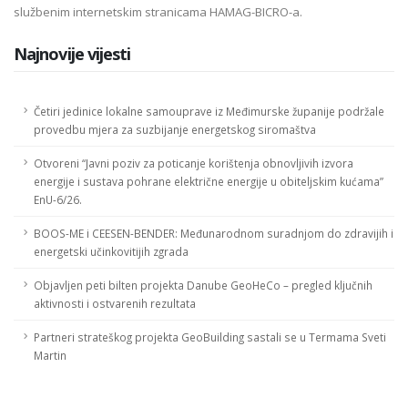
službenim internetskim stranicama HAMAG-BICRO-a.
Najnovije vijesti
Četiri jedinice lokalne samouprave iz Međimurske županije podržale
provedbu mjera za suzbijanje energetskog siromaštva
Otvoreni “Javni poziv za poticanje korištenja obnovljivih izvora
energije i sustava pohrane električne energije u obiteljskim kućama”
EnU-6/26.
BOOS-ME i CEESEN-BENDER: Međunarodnom suradnjom do zdravijih i
energetski učinkovitijih zgrada
Objavljen peti bilten projekta Danube GeoHeCo – pregled ključnih
aktivnosti i ostvarenih rezultata
Partneri strateškog projekta GeoBuilding sastali se u Termama Sveti
Martin