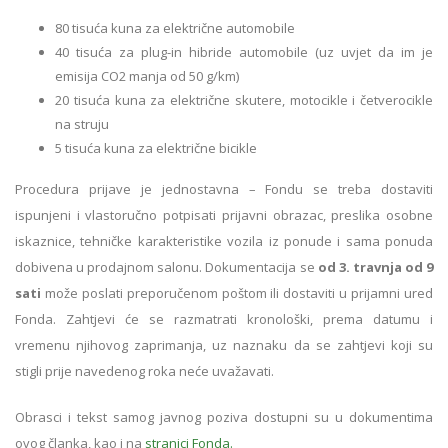
80 tisuća kuna za električne automobile
40 tisuća za plug-in hibride automobile (uz uvjet da im je
emisija CO2 manja od 50 g/km)
20 tisuća kuna za električne skutere, motocikle i četverocikle
na struju
5 tisuća kuna za električne bicikle
Procedura prijave je jednostavna – Fondu se treba dostaviti
ispunjeni i vlastoručno potpisati prijavni obrazac, preslika osobne
iskaznice, tehničke karakteristike vozila iz ponude i sama ponuda
dobivena u prodajnom salonu. Dokumentacija se
od 3. travnja od 9
sati
može poslati preporučenom poštom ili dostaviti u prijamni ured
Fonda. Zahtjevi će se razmatrati kronološki, prema datumu i
vremenu njihovog zaprimanja, uz naznaku da se zahtjevi koji su
stigli prije navedenog roka neće uvažavati.
Obrasci i tekst samog javnog poziva dostupni su u dokumentima
ovog članka, kao i na
stranici Fonda.