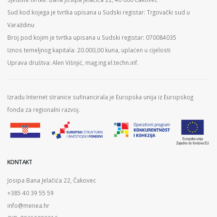
Sud kod kojega je tvrtka upisana u Sudski registar: Trgovački sud u
Varaždinu
Broj pod kojim je tvrtka upisana u Sudski registar: 070084035
Iznos temeljnog kapitala: 20.000,00 kuna, uplaćen u cijelosti
Uprava društva: Alen Višnjić, mag.ing.el.techn.inf.
Izradu Internet stranice sufinancirala je Europska unija iz Europskog
fonda za regionalni razvoj.
KONTAKT
Josipa Bana Jelačića 22, Čakovec
+385 40 39 55 59
info@menea.hr