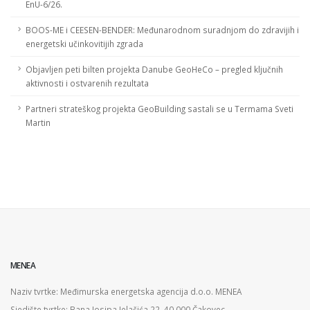
EnU-6/26.
BOOS-ME i CEESEN-BENDER: Međunarodnom suradnjom do zdravijih i
energetski učinkovitijih zgrada
Objavljen peti bilten projekta Danube GeoHeCo – pregled ključnih
aktivnosti i ostvarenih rezultata
Partneri strateškog projekta GeoBuilding sastali se u Termama Sveti
Martin
MENEA
Naziv tvrtke: Međimurska energetska agencija d.o.o. MENEA
Sjedište tvrtke: Bana Josipa Jelačića 22, 40 000 Čakovec