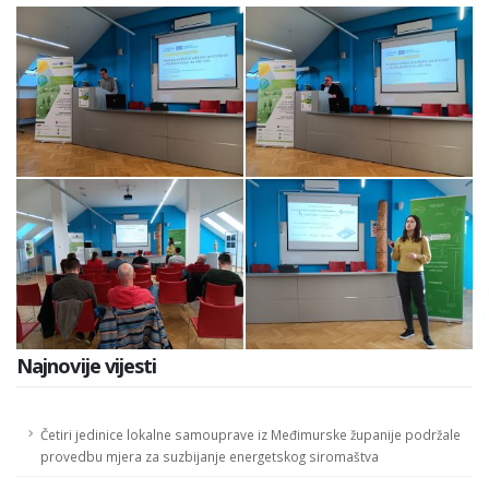
Najnovije vijesti
Četiri jedinice lokalne samouprave iz Međimurske županije podržale
provedbu mjera za suzbijanje energetskog siromaštva