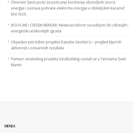
Otvoreni “Javni poziv za poticanje korištenja obnovljivih izvora
energije i sustava pohrane električne energije u obiteljskim kućama”
EnU-6/26.
BOOS-ME i CEESEN-BENDER: Međunarodnom suradnjom do zdravijih i
energetski učinkovitijih zgrada
Objavljen peti bilten projekta Danube GeoHeCo – pregled ključnih
aktivnosti i ostvarenih rezultata
Partneri strateškog projekta GeoBuilding sastali se u Termama Sveti
Martin
MENEA