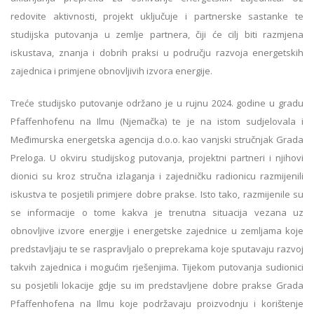
redovite aktivnosti, projekt uključuje i partnerske sastanke te
studijska putovanja u zemlje partnera, čiji će cilj biti razmjena
iskustava, znanja i dobrih praksi u području razvoja energetskih
zajednica i primjene obnovljivih izvora energije.
Treće studijsko putovanje održano je u rujnu 2024. godine u gradu
Pfaffenhofenu na Ilmu (Njemačka) te je na istom sudjelovala i
Međimurska energetska agencija d.o.o. kao vanjski stručnjak Grada
Preloga. U okviru studijskog putovanja, projektni partneri i njihovi
dionici su kroz stručna izlaganja i zajedničku radionicu razmijenili
iskustva te posjetili primjere dobre prakse. Isto tako, razmijenile su
se informacije o tome kakva je trenutna situacija vezana uz
obnovljive izvore energije i energetske zajednice u zemljama koje
predstavljaju te se raspravljalo o preprekama koje sputavaju razvoj
takvih zajednica i mogućim rješenjima. Tijekom putovanja sudionici
su posjetili lokacije gdje su im predstavljene dobre prakse Grada
Pfaffenhofena na Ilmu koje podržavaju proizvodnju i korištenje