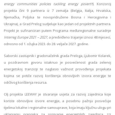
energy communities policies tackling energy povertY
). Konzorcij
projekta čini 9 partnera iz 7 zemalja (Belgija, Italija, Hrvatska,
Njemačka, Poljska te novopridružene Bosna i Hercegovina i
Ukrajina), a Grad Prelog sudjeluje kao jedan od projektnih partnera.
Projekt je sufinanciran putem Programa međuregionalne suradnje
Interreg Europe 2021 – 2027
, a predviđeno trajanje iznosi 48 mjeseci,
odnosno od 1. ožujka 2023. do 28. veljače 2027. godine.
Saborski zastupnik i gradonačelnik grada Preloga, Ljubomir Kolarek,
u pozdravnom govoru istaknuo je posvećenost grada zelenoj
energetskoj tranziciji te naglasio važnost provođenja projekata
kojima se potiče razvoj korištenja obnovljivih izvora energije te
održivog korištenja resursa.
Cilj projekta LEEWAY je stvaranje uvjeta za razvoj zajednica koje
koriste obnovljive izvore energije, a posebnu pažnju posvećuje
tijelima lokalne i regionalne samouprave, koja imaju ključnu ulogu pri
uklanjanju prepreka za osnivanje energetskih zajednica. Uz