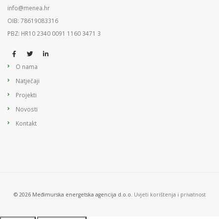
info@menea.hr
OIB: 78619083316
PBZ: HR10 2340 0091 1160 3471 3
O nama
Natječaji
Projekti
Novosti
Kontakt
© 2026 Međimurska energetska agencija d.o.o.
Uvjeti korištenja i privatnost