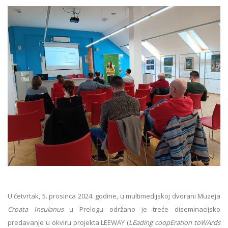
U četvrtak, 5. prosinca 2024. godine, u multimedijskoj dvorani Muzeja
Croata Insulanus
u Prelogu održano je treće diseminacijsko
predavanje u okviru projekta LEEWAY (
LEading coopEration toWArds