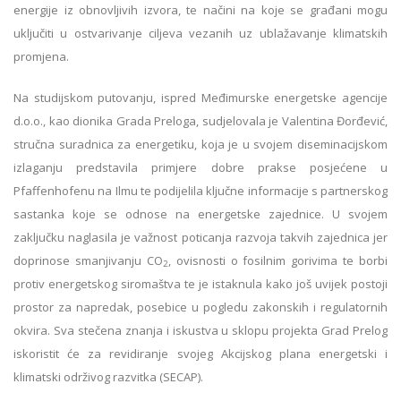
energije iz obnovljivih izvora, te načini na koje se građani mogu
uključiti u ostvarivanje ciljeva vezanih uz ublažavanje klimatskih
promjena.
Na studijskom putovanju, ispred Međimurske energetske agencije
d.o.o., kao dionika Grada Preloga, sudjelovala je Valentina Đorđević,
stručna suradnica za energetiku, koja je u svojem diseminacijskom
izlaganju predstavila primjere dobre prakse posjećene u
Pfaffenhofenu na Ilmu te podijelila ključne informacije s partnerskog
sastanka koje se odnose na energetske zajednice. U svojem
zaključku naglasila je važnost poticanja razvoja takvih zajednica jer
doprinose smanjivanju CO
, ovisnosti o fosilnim gorivima te borbi
2
protiv energetskog siromaštva te je istaknula kako još uvijek postoji
prostor za napredak, posebice u pogledu zakonskih i regulatornih
okvira. Sva stečena znanja i iskustva u sklopu projekta Grad Prelog
iskoristit će za revidiranje svojeg Akcijskog plana energetski i
klimatski održivog razvitka (SECAP).