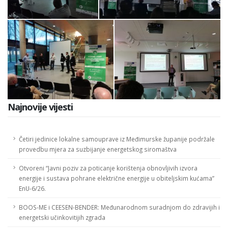
Najnovije vijesti
Četiri jedinice lokalne samouprave iz Međimurske županije podržale
provedbu mjera za suzbijanje energetskog siromaštva
Otvoreni “Javni poziv za poticanje korištenja obnovljivih izvora
energije i sustava pohrane električne energije u obiteljskim kućama”
EnU-6/26.
BOOS-ME i CEESEN-BENDER: Međunarodnom suradnjom do zdravijih i
energetski učinkovitijih zgrada