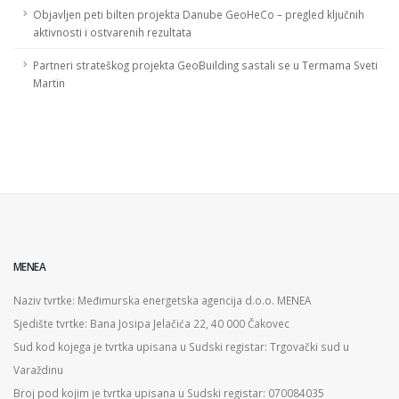
Objavljen peti bilten projekta Danube GeoHeCo – pregled ključnih
aktivnosti i ostvarenih rezultata
Partneri strateškog projekta GeoBuilding sastali se u Termama Sveti
Martin
MENEA
Naziv tvrtke: Međimurska energetska agencija d.o.o. MENEA
Sjedište tvrtke: Bana Josipa Jelačića 22, 40 000 Čakovec
Sud kod kojega je tvrtka upisana u Sudski registar: Trgovački sud u
Varaždinu
Broj pod kojim je tvrtka upisana u Sudski registar: 070084035