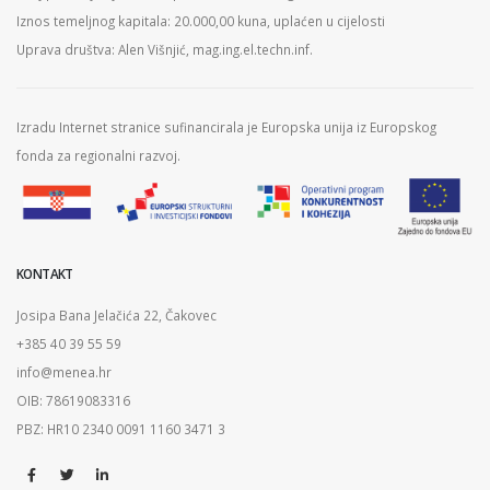
Iznos temeljnog kapitala: 20.000,00 kuna, uplaćen u cijelosti
Uprava društva: Alen Višnjić, mag.ing.el.techn.inf.
Izradu Internet stranice sufinancirala je Europska unija iz Europskog
fonda za regionalni razvoj.
KONTAKT
Josipa Bana Jelačića 22, Čakovec
+385 40 39 55 59
info@menea.hr
OIB: 78619083316
PBZ: HR10 2340 0091 1160 3471 3