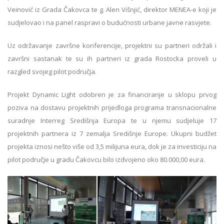
Veinović iz Grada Čakovca te g. Alen Višnjić, direktor MENEA-e koji je
sudjelovao i na panel raspravi o budućnosti urbane javne rasvjete.
Uz održavanje završne konferencije, projektni su partneri održali i
završni sastanak te su ih partneri iz grada Rostocka proveli u
razgled svojeg pilot područja.
Projekt Dynamic Light odobren je za financiranje u sklopu prvog
poziva na dostavu projektnih prijedloga programa transnacionalne
suradnje Interreg Središnja Europa te u njemu sudjeluje 17
projektnih partnera iz 7 zemalja Središnje Europe. Ukupni budžet
projekta iznosi nešto više od 3,5 milijuna eura, dok je za investiciju na
pilot područje u gradu Čakovcu bilo izdvojeno oko 80.000,00 eura.