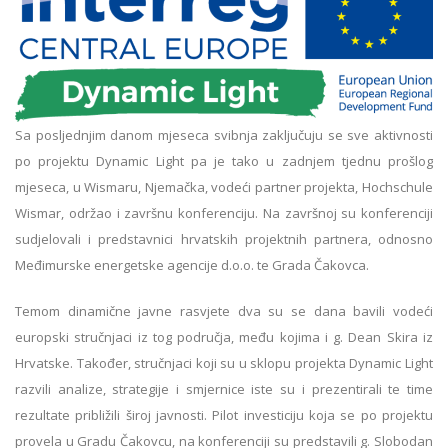
Sa posljednjim danom mjeseca svibnja zaključuju se sve aktivnosti
po projektu Dynamic Light pa je tako u zadnjem tjednu prošlog
mjeseca, u Wismaru, Njemačka, vodeći partner projekta, Hochschule
Wismar, održao i završnu konferenciju. Na završnoj su konferenciji
sudjelovali i predstavnici hrvatskih projektnih partnera, odnosno
Međimurske energetske agencije d.o.o. te Grada Čakovca.
Temom dinamične javne rasvjete dva su se dana bavili vodeći
europski stručnjaci iz tog područja, među kojima i g. Dean Skira iz
Hrvatske. Također, stručnjaci koji su u sklopu projekta Dynamic Light
razvili analize, strategije i smjernice iste su i prezentirali te time
rezultate približili široj javnosti. Pilot investiciju koja se po projektu
provela u Gradu Čakovcu, na konferenciji su predstavili g. Slobodan