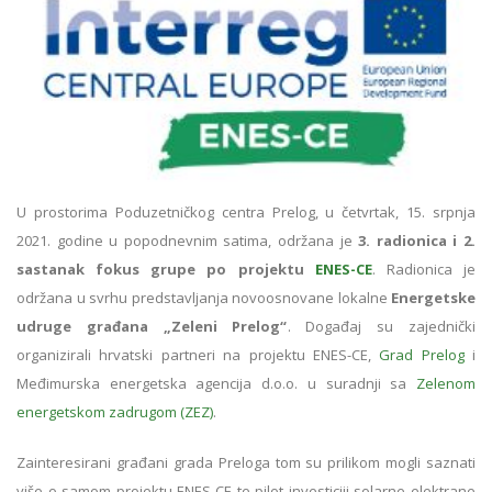
U prostorima Poduzetničkog centra Prelog, u četvrtak, 15. srpnja
2021. godine u popodnevnim satima, održana je
3. radionica i 2.
sastanak fokus grupe po projektu
ENES-CE
. Radionica je
održana u svrhu predstavljanja novoosnovane lokalne
Energetske
udruge građana „Zeleni Prelog“
. Događaj su zajednički
organizirali hrvatski partneri na projektu ENES-CE,
Grad Prelog
i
Međimurska energetska agencija d.o.o. u suradnji sa
Zelenom
energetskom zadrugom (ZEZ)
.
Zainteresirani građani grada Preloga tom su prilikom mogli saznati
više o samom projektu ENES-CE te pilot investiciji solarne elektrane