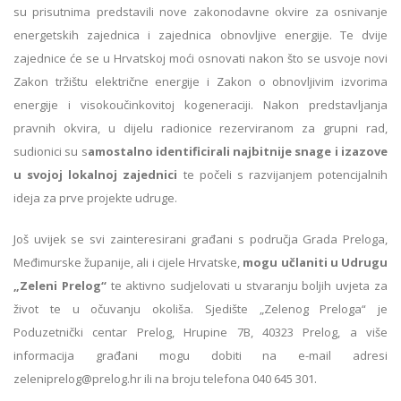
su prisutnima predstavili nove zakonodavne okvire za osnivanje
energetskih zajednica i zajednica obnovljive energije. Te dvije
zajednice će se u Hrvatskoj moći osnovati nakon što se usvoje novi
Zakon tržištu električne energije i Zakon o obnovljivim izvorima
energije i visokoučinkovitoj kogeneraciji. Nakon predstavljanja
pravnih okvira, u dijelu radionice rezerviranom za grupni rad,
sudionici su s
amo
stalno identificirali najbitnije snage i izazove
u svojoj lokalnoj zajednici
te počeli s razvijanjem potencijalnih
ideja za prve projekte udruge.
Još uvijek se svi zainteresirani građani s područja Grada Preloga,
Međimurske županije, ali i cijele Hrvatske,
mogu učlaniti u Udrugu
„Zeleni Prelog“
te aktivno sudjelovati u stvaranju boljih uvjeta za
život te u očuvanju okoliša. Sjedište „Zelenog Preloga“ je
Poduzetnički centar Prelog, Hrupine 7B, 40323 Prelog, a više
informacija građani mogu dobiti na e-mail adresi
zeleniprelog@prelog.hr ili na broju telefona 040 645 301.