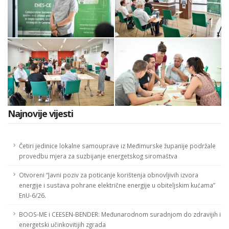
Najnovije vijesti
Četiri jedinice lokalne samouprave iz Međimurske županije podržale
provedbu mjera za suzbijanje energetskog siromaštva
Otvoreni “Javni poziv za poticanje korištenja obnovljivih izvora
energije i sustava pohrane električne energije u obiteljskim kućama”
EnU-6/26.
BOOS-ME i CEESEN-BENDER: Međunarodnom suradnjom do zdravijih i
energetski učinkovitijih zgrada