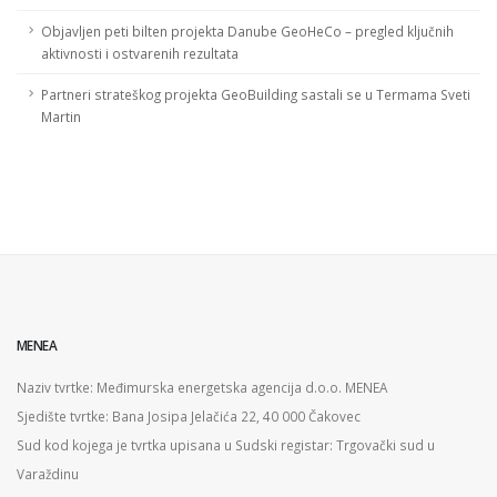
Objavljen peti bilten projekta Danube GeoHeCo – pregled ključnih
aktivnosti i ostvarenih rezultata
Partneri strateškog projekta GeoBuilding sastali se u Termama Sveti
Martin
MENEA
Naziv tvrtke: Međimurska energetska agencija d.o.o. MENEA
Sjedište tvrtke: Bana Josipa Jelačića 22, 40 000 Čakovec
Sud kod kojega je tvrtka upisana u Sudski registar: Trgovački sud u
Varaždinu