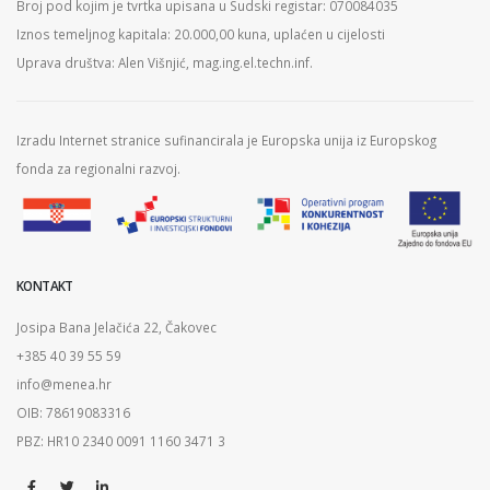
Broj pod kojim je tvrtka upisana u Sudski registar: 070084035
Iznos temeljnog kapitala: 20.000,00 kuna, uplaćen u cijelosti
Uprava društva: Alen Višnjić, mag.ing.el.techn.inf.
Izradu Internet stranice sufinancirala je Europska unija iz Europskog
fonda za regionalni razvoj.
KONTAKT
Josipa Bana Jelačića 22, Čakovec
+385 40 39 55 59
info@menea.hr
OIB: 78619083316
PBZ: HR10 2340 0091 1160 3471 3