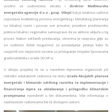
uvodno se sudionicima obratio i
direktor Međimurske
energetske agencije d.o.o., gosp. Višnjić
koji je istaknuo važnost
uspostave kvalitetnog procesa energetskog i klimatskog planiranja
na lokalnoj razini i pozvao sve prisutne, posebice predstavnike
jedinica lokalne i regionalne samouprave da se aktivno uključe u taj
proces. Nakon održanih predavanja, otvorena je rasprava gdje su
svi sudionici dobili mogućnost za postavljanje pitanja kako bi
razjasnili sve nejasnoće vezane uz pristupanje inicijativi Sporazuma
gradonačelnika i izrade SECAP-a.
U sklopu projekta će se u narednim mjesecima organizirati još
nekoliko edukativnih radionica na temu
izrade Akcijskih planova
energetski i klimatski održivog razvitka te implementacije i
financiranja mjera za ublažavanje i prilagodbu klimatskim
promjenama
navedenih u tim dokumentima. Više informacija o
nadolazećim radionicama biti će dostupno uskoro.