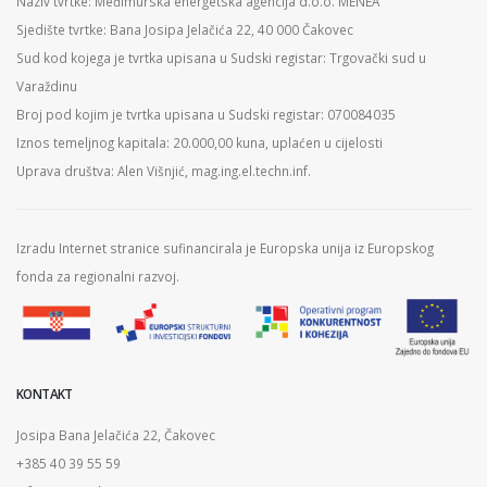
Naziv tvrtke: Međimurska energetska agencija d.o.o. MENEA
Sjedište tvrtke: Bana Josipa Jelačića 22, 40 000 Čakovec
Sud kod kojega je tvrtka upisana u Sudski registar: Trgovački sud u
Varaždinu
Broj pod kojim je tvrtka upisana u Sudski registar: 070084035
Iznos temeljnog kapitala: 20.000,00 kuna, uplaćen u cijelosti
Uprava društva: Alen Višnjić, mag.ing.el.techn.inf.
Izradu Internet stranice sufinancirala je Europska unija iz Europskog
fonda za regionalni razvoj.
KONTAKT
Josipa Bana Jelačića 22, Čakovec
+385 40 39 55 59