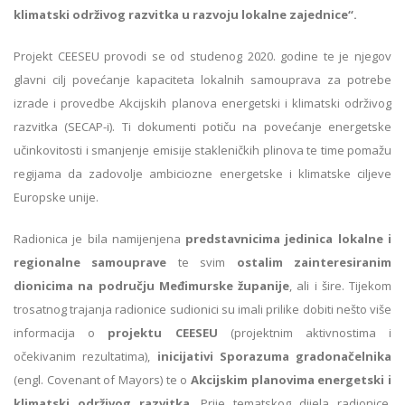
klimatski održivog razvitka u razvoju lokalne zajednice“.
Projekt CEESEU provodi se od studenog 2020. godine te je njegov
glavni cilj povećanje kapaciteta lokalnih samouprava za potrebe
izrade i provedbe Akcijskih planova energetski i klimatski održivog
razvitka (SECAP-i). Ti dokumenti potiču na povećanje energetske
učinkovitosti i smanjenje emisije stakleničkih plinova te time pomažu
regijama da zadovolje ambiciozne energetske i klimatske ciljeve
Europske unije.
Radionica je bila namijenjena
predstavnicima jedinica lokalne i
regionalne samouprave
te svim
ostalim zainteresiranim
dionicima na području Međimurske županije
, ali i šire. Tijekom
trosatnog trajanja radionice sudionici su imali prilike dobiti nešto više
informacija o
projektu CEESEU
(projektnim aktivnostima i
očekivanim rezultatima),
inicijativi Sporazuma gradonačelnika
(engl. Covenant of Mayors) te o
Akcijskim planovima energetski i
klimatski održivog razvitka
. Prije tematskog dijela radionice,