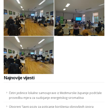
Najnovije vijesti
Četiri jedinice lokalne samouprave iz Međimurske županije podržale
provedbu mjera za suzbijanje energetskog siromaštva
Otvoreni “Javni poziv za poticanje korištenja obnovljivih izvora