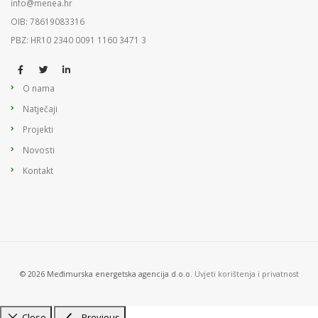
info@menea.hr
OIB: 78619083316
PBZ: HR10 2340 0091 1160 3471 3
O nama
Natječaji
Projekti
Novosti
Kontakt
© 2026 Međimurska energetska agencija d.o.o.
Uvjeti korištenja i privatnost
Close
Previous