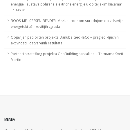
energije i sustava pohrane električne energije u obiteljskim kućama”
EnU-6/26.
BOOS-ME i CEESEN-BENDER: Međunarodnom suradnjom do zdravijih i
energetski učinkovitijih zgrada
Objavljen peti bilten projekta Danube GeoHeCo – pregled ključnih
aktivnosti i ostvarenih rezultata
Partneri strateškog projekta GeoBuilding sastali se u Termama Sveti
Martin
MENEA