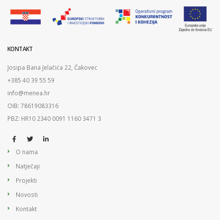
KONTAKT
Josipa Bana Jelačića 22, Čakovec
+385 40 39 55 59
info@menea.hr
OIB: 78619083316
PBZ: HR10 2340 0091 1160 3471 3
O nama
Natječaji
Projekti
Novosti
Kontakt