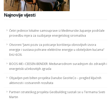
Najnovije vijesti
Četiri jedinice lokalne samouprave iz Međimurske županije podržale
provedbu mjera za suzbijanje energetskog siromaštva
Otvoreni “Javni poziv za poticanje korištenja obnovljivih izvora
energije i sustava pohrane električne energije u obiteljskim kućama”
EnU-6/26.
BOOS-ME i CEESEN-BENDER: Međunarodnom suradnjom do zdravijih i
energetski učinkovitijih zgrada
Objavljen peti bilten projekta Danube GeoHeCo – pregled ključnih
aktivnosti i ostvarenih rezultata
Partneri strateškog projekta GeoBuilding sastali se u Termama Sveti
Martin