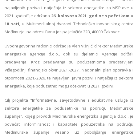
najavljenih poziva i natječaja iz sektora energetike za MSP-ove u
2021. godini
“
je održana
26. kolovoza 2021. godine s početkom u
10 sati
, u Multimedijalnoj dvorani Tehnološko-inovacijskog centra
Međimurje, na adresi Bana Josipa Jelačića 22B, 40000 Čakovec.
Uvodni govor na radionici održao je Alen Višnjić, direktor Međimurske
energetske agencije d.o.o., dok su djelatnici Agencije održali
predavanja. Kroz predavanja su poduzetnicima predstavljeni
Višegodišnji financijski okvir 2021.-2027., Nacionalni plan oporavka i
otpornosti 2021.-2026. te najavljeni javni pozivi i natječaji iz sektora
energetike, koje poduzetnici mogu očekivati u 2021. godini.
Cilj projekta “Informativne, savjetodavne i edukativne usluge iz
sektora energetike za poduzetnike na području Međimurske
županije”, kojeg provodi Međimurska energetska agencija d.o.o., je
povećati informiranost i kapacitete poduzetnika na području
Međimurske županije vezano uz poboljšanje energetske