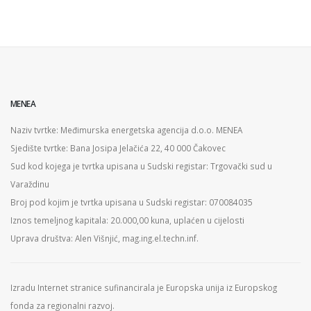
MENEA
Naziv tvrtke: Međimurska energetska agencija d.o.o. MENEA
Sjedište tvrtke: Bana Josipa Jelačića 22, 40 000 Čakovec
Sud kod kojega je tvrtka upisana u Sudski registar: Trgovački sud u
Varaždinu
Broj pod kojim je tvrtka upisana u Sudski registar: 070084035
Iznos temeljnog kapitala: 20.000,00 kuna, uplaćen u cijelosti
Uprava društva: Alen Višnjić, mag.ing.el.techn.inf.
Izradu Internet stranice sufinancirala je Europska unija iz Europskog
fonda za regionalni razvoj.