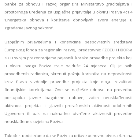
banke za obnovu i razvoj organizira Ministarstvo graditeljstva i
prostornoga uređenja za uspješne prijavitelje u okviru Poziva 4c1.4
‘Energetska obnova i korištenje obnovljivih izvora energije u
zgradama javnog sektora’.
Uspješnim prijaviteljima i korisnicima bespovratnih sredstava
Europskog fonda za regionalni razvoj, predstavnici FZOEU i HBOR-a
su u svojim prezentacijama pojasnili korake provedbe projekta koji
u okviru ovoga Poziva traje najduže 24 mjeseca. Cilj je ovih
provedbenih radionica, skrenuti pažnju korisnika na nepravilnosti
kroz čitavo razdoblje provedbe projekta koje mogu rezultirati
financijskim korekcijama. One se najčešće odnose na provedbu
postupaka javne/ bagatelne nabave, zatim neusklađenosti
aktivnosti projekta i glavnih proračunskih aktivnosti odobrenih
Ugovorom ili pak na naknadno utvrđene aktivnosti provedbe
neusklađene s uvjetima Poziva.
Također, podsjećamo da se Poziv za prijave ponovno otvora 4. rujna