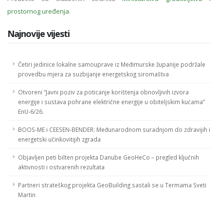
prostornog uređenja
.
Najnovije vijesti
Četiri jedinice lokalne samouprave iz Međimurske županije podržale
provedbu mjera za suzbijanje energetskog siromaštva
Otvoreni “Javni poziv za poticanje korištenja obnovljivih izvora
energije i sustava pohrane električne energije u obiteljskim kućama”
EnU-6/26.
BOOS-ME i CEESEN-BENDER: Međunarodnom suradnjom do zdravijih i
energetski učinkovitijih zgrada
Objavljen peti bilten projekta Danube GeoHeCo – pregled ključnih
aktivnosti i ostvarenih rezultata
Partneri strateškog projekta GeoBuilding sastali se u Termama Sveti
Martin