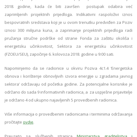
2018. godine, kada će biti završen postupak odabira već
zaprimljenih projektnih prijedloga. Indikativni raspoloživi iznos
bespovratnih sredstava koji je u ovom trenutku predviđen za Poziv
iznosi 300 milijuna kuna, a zaprimanje projektnih prijedloga radi
pružanja stručne podrške od strane Fonda za zaštitu okoliša i
energetsku učinkovitost, Sektora za energetsku učinkovitost
(FZOEU/SEU), započinje 6. kolovoza 2018. godine u 9:00 sati.
Napominjemo da se radionice u okviru Poziva 4c1.4 ‘Energetska
obnova i korištenje obnovljivih izvora energije u zgradama javnog
sektora’ održavaju od početka godine. Za potencijalne korisnike je
održano do sada 9 informativnih radionica, a za uspješne prijavitelje
je održano 4 od ukupno najavljenih 5 provedbenih radionica.
Više informacija o provedbenim radionicama i terminima održavanja
pročitajte
ovdje
.
Preuzeto sa službenih stranica
Ministarstva graditeljstva i