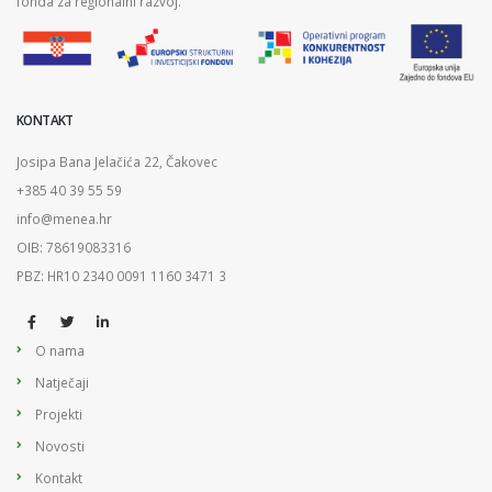
fonda za regionalni razvoj.
KONTAKT
Josipa Bana Jelačića 22, Čakovec
+385 40 39 55 59
info@menea.hr
OIB: 78619083316
PBZ: HR10 2340 0091 1160 3471 3
O nama
Natječaji
Projekti
Novosti
Kontakt