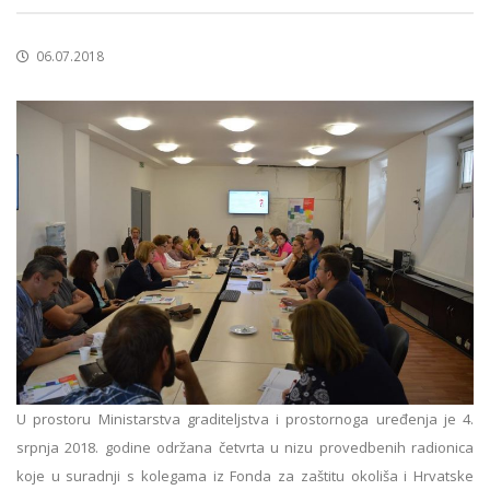
06.07.2018
U prostoru Ministarstva graditeljstva i prostornoga uređenja je 4.
srpnja 2018. godine održana četvrta u nizu provedbenih radionica
koje u suradnji s kolegama iz Fonda za zaštitu okoliša i Hrvatske