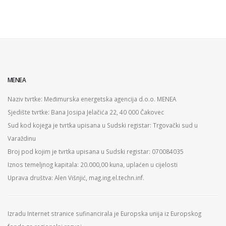
MENEA
Naziv tvrtke: Međimurska energetska agencija d.o.o. MENEA
Sjedište tvrtke: Bana Josipa Jelačića 22, 40 000 Čakovec
Sud kod kojega je tvrtka upisana u Sudski registar: Trgovački sud u
Varaždinu
Broj pod kojim je tvrtka upisana u Sudski registar: 070084035
Iznos temeljnog kapitala: 20.000,00 kuna, uplaćen u cijelosti
Uprava društva: Alen Višnjić, mag.ing.el.techn.inf.
Izradu Internet stranice sufinancirala je Europska unija iz Europskog