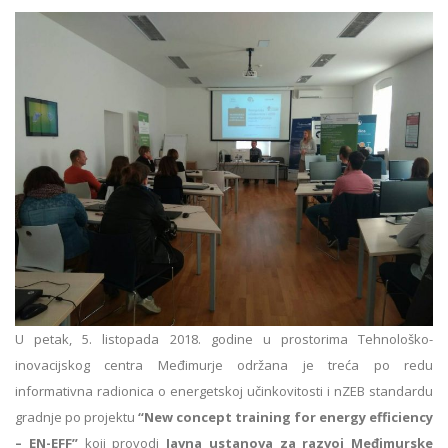
U petak, 5. listopada 2018. godine u prostorima Tehnološko-
inovacijskog centra Međimurje održana je treća po redu
informativna radionica o energetskoj učinkovitosti i nZEB standardu
gradnje po projektu
“New concept training for energy efficiency
– EN-EFF”
koji provodi
Javna ustanova za razvoj Međimurske