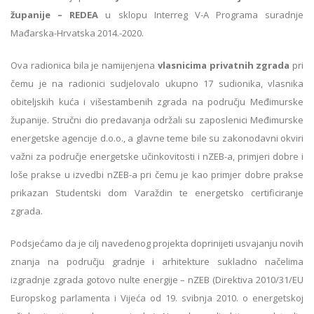
županije – REDEA
u sklopu Interreg V-A Programa suradnje
Mađarska-Hrvatska 2014.-2020.
Ova radionica bila je namijenjena
vlasnicima privatnih zgrada
pri
čemu je na radionici sudjelovalo ukupno 17 sudionika, vlasnika
obiteljskih kuća i višestambenih zgrada na području Međimurske
županije. Stručni dio predavanja održali su zaposlenici Međimurske
energetske agencije d.o.o., a glavne teme bile su zakonodavni okviri
važni za područje energetske učinkovitosti i nZEB-a, primjeri dobre i
loše prakse u izvedbi nZEB-a pri čemu je kao primjer dobre prakse
prikazan Studentski dom Varaždin te energetsko certificiranje
zgrada.
Podsjećamo da je cilj navedenog projekta doprinijeti usvajanju novih
znanja na području gradnje i arhitekture sukladno načelima
izgradnje zgrada gotovo nulte energije – nZEB (Direktiva 2010/31/EU
Europskog parlamenta i Vijeća od 19. svibnja 2010. o energetskoj