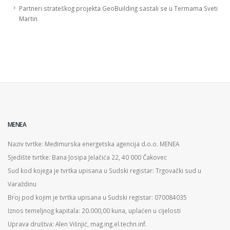
Partneri strateškog projekta GeoBuilding sastali se u Termama Sveti
Martin
MENEA
Naziv tvrtke: Međimurska energetska agencija d.o.o. MENEA
Sjedište tvrtke: Bana Josipa Jelačića 22, 40 000 Čakovec
Sud kod kojega je tvrtka upisana u Sudski registar: Trgovački sud u
Varaždinu
Broj pod kojim je tvrtka upisana u Sudski registar: 070084035
Iznos temeljnog kapitala: 20.000,00 kuna, uplaćen u cijelosti
Uprava društva: Alen Višnjić, mag.ing.el.techn.inf.