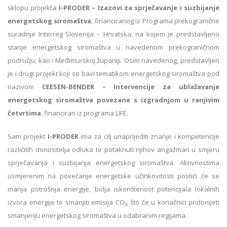
sklopu projekta
I-PRODER – Izazovi za sprječavanje i suzbijanje
energetskog siromaštva
, financiranog iz Programa prekogranične
suradnje Interreg Slovenija – Hrvatska, na kojem je predstavljeno
stanje energetskog siromaštva u navedenom prekograničnom
području, kao i Međimurskoj županiji. Osim navedenog, predstavljen
je i drugi projekt koji se bavi tematikom energetskog siromaštva pod
nazivom
CEESEN-BENDER – Intervencije za ublažavanje
energetskog siromaštva povezane s izgradnjom u ranjivim
četvrtima
, financiran iz programa LIFE.
Sam projekt
I-PRODER
ima za cilj unaprijediti znanje i kompetencije
različitih donositelja odluka te potaknuti njihov angažman u smjeru
sprječavanja i suzbijanja energetskog siromaštva. Aktivnostima
usmjerenim na povećanje energetske učinkovitosti postići će se
manja potrošnja energije, bolja iskorištenost potencijala lokalnih
izvora energije te smanjiti emisija CO₂, što će u konačnici pridonijeti
smanjenju energetskog siromaštva u odabranim regijama.