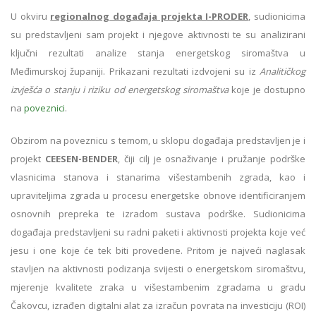
U okviru
regionalnog događaja projekta I-PRODER
, sudionicima
su predstavljeni sam projekt i njegove aktivnosti te su analizirani
ključni rezultati analize stanja energetskog siromaštva u
Međimurskoj županiji. Prikazani rezultati izdvojeni su iz
Analitičkog
izvješća o stanju i riziku od energetskog siromaštva
koje je dostupno
na
poveznici
.
Obzirom na poveznicu s temom, u sklopu događaja predstavljen je i
projekt
CEESEN-BENDER
, čiji cilj je osnaživanje i pružanje podrške
vlasnicima stanova i stanarima višestambenih zgrada, kao i
upraviteljima zgrada u procesu energetske obnove identificiranjem
osnovnih prepreka te izradom sustava podrške. Sudionicima
događaja predstavljeni su radni paketi i aktivnosti projekta koje već
jesu i one koje će tek biti provedene. Pritom je najveći naglasak
stavljen na aktivnosti podizanja svijesti o energetskom siromaštvu,
mjerenje kvalitete zraka u višestambenim zgradama u gradu
Čakovcu, izrađen digitalni alat za izračun povrata na investiciju (ROI)