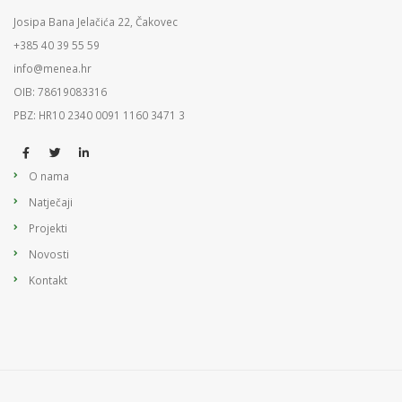
Josipa Bana Jelačića 22, Čakovec
+385 40 39 55 59
info@menea.hr
OIB: 78619083316
PBZ: HR10 2340 0091 1160 3471 3
O nama
Natječaji
Projekti
Novosti
Kontakt