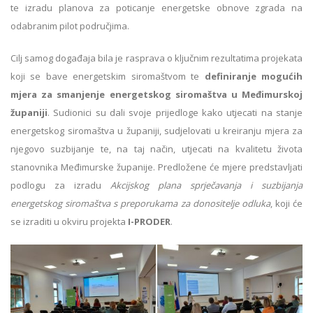
te izradu planova za poticanje energetske obnove zgrada na
odabranim pilot područjima.
Cilj samog događaja bila je rasprava o ključnim rezultatima projekata
koji se bave energetskim siromaštvom te
definiranje mogućih
mjera za smanjenje energetskog siromaštva u Međimurskoj
županiji
. Sudionici su dali svoje prijedloge kako utjecati na stanje
energetskog siromaštva u županiji, sudjelovati u kreiranju mjera za
njegovo suzbijanje te, na taj način, utjecati na kvalitetu života
stanovnika Međimurske županije. Predložene će mjere predstavljati
podlogu za izradu
Akcijskog plana sprječavanja i suzbijanja
energetskog siromaštva s preporukama za donositelje odluka
, koji će
se izraditi u okviru projekta
I-PRODER
.