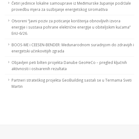
Četiri jedinice lokalne samouprave iz Međimurske županije podržale
provedbu mjera za suzbijanje energetskog siromaštva
Otvoreni “Javni poziv za poticanje korištenja obnovljivih izvora
energije i sustava pohrane električne energije u obiteljskim kućama”
EnU-6/26.
BOOS-ME i CEESEN-BENDER: Međunarodnom suradnjom do zdravijih i
energetski učinkovitijih zgrada
Objavljen peti bilten projekta Danube GeoHeCo – pregled ključnih
aktivnosti i ostvarenih rezultata
Partneri strateškog projekta GeoBuilding sastali se u Termama Sveti
Martin