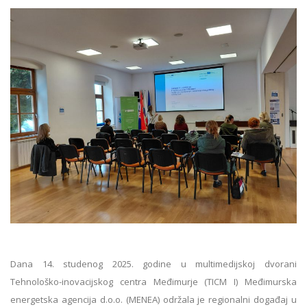
Dana 14. studenog 2025. godine u multimedijskoj dvorani
Tehnološko-inovacijskog centra Međimurje (TICM I) Međimurska
energetska agencija d.o.o. (MENEA) održala je regionalni događaj u