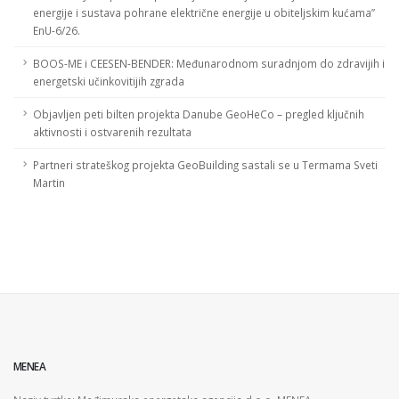
energije i sustava pohrane električne energije u obiteljskim kućama”
EnU-6/26.
BOOS-ME i CEESEN-BENDER: Međunarodnom suradnjom do zdravijih i
energetski učinkovitijih zgrada
Objavljen peti bilten projekta Danube GeoHeCo – pregled ključnih
aktivnosti i ostvarenih rezultata
Partneri strateškog projekta GeoBuilding sastali se u Termama Sveti
Martin
MENEA