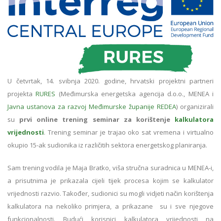
U četvrtak, 14. svibnja 2020. godine, hrvatski projektni partneri
projekta
RURES
(Međimurska energetska agencija d.o.o., MENEA i
Javna ustanova za razvoj Međimurske županije REDEA
) organizirali
su
prvi online trening seminar za korištenje
kalkulatora
vrijednosti
. Trening seminar je trajao oko sat vremena i virtualno
okupio 15-ak sudionika iz različitih sektora energetskog planiranja.
Sam trening vodila je Maja Bratko, viša stručna suradnica u MENEA-i,
a prisutnima je prikazala cijeli tijek procesa kojim se kalkulator
vrijednosti razvio. Također, sudionici su mogli vidjeti način korištenja
kalkulatora na nekoliko primjera, a prikazane su i sve njegove
funkcionalnosti. Budući korisnici kalkulatora vrijednosti na