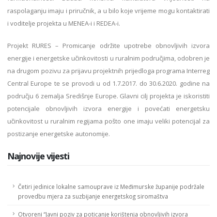
raspolaganju imaju i priručnik, a u bilo koje vrijeme mogu kontaktirati
i voditelje projekta u MENEA-i i REDEA-i.
Projekt RURES – Promicanje održite upotrebe obnovljivih izvora
energije i energetske učinkovitosti u ruralnim područjima, odobren je
na drugom pozivu za prijavu projektnih prijedloga programa Interreg
Central Europe te se provodi u od 1.7.2017. do 30.6.2020. godine na
području 6 zemalja Središnje Europe. Glavni cilj projekta je iskoristiti
potencijale obnovljivih izvora energije i povećati energetsku
učinkovitost u ruralnim regijama pošto one imaju veliki potencijal za
postizanje energetske autonomije.
Najnovije vijesti
Četiri jedinice lokalne samouprave iz Međimurske županije podržale
provedbu mjera za suzbijanje energetskog siromaštva
Otvoreni “Javni poziv za poticanje korištenja obnovljivih izvora