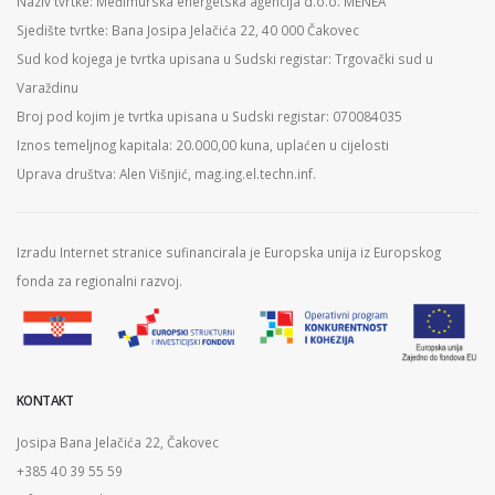
Naziv tvrtke: Međimurska energetska agencija d.o.o. MENEA
Sjedište tvrtke: Bana Josipa Jelačića 22, 40 000 Čakovec
Sud kod kojega je tvrtka upisana u Sudski registar: Trgovački sud u
Varaždinu
Broj pod kojim je tvrtka upisana u Sudski registar: 070084035
Iznos temeljnog kapitala: 20.000,00 kuna, uplaćen u cijelosti
Uprava društva: Alen Višnjić, mag.ing.el.techn.inf.
Izradu Internet stranice sufinancirala je Europska unija iz Europskog
fonda za regionalni razvoj.
KONTAKT
Josipa Bana Jelačića 22, Čakovec
+385 40 39 55 59