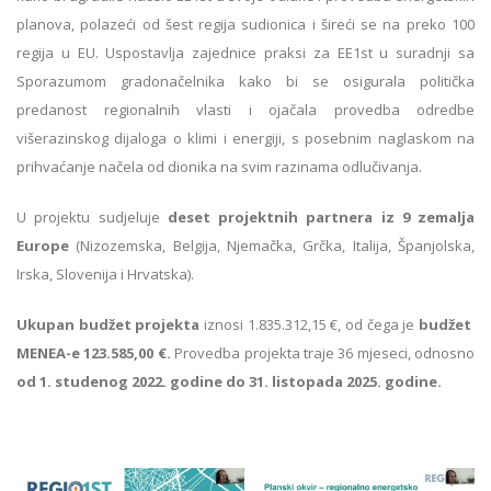
planova, polazeći od šest regija sudionica i šireći se na preko 100
regija u EU. Uspostavlja zajednice praksi za EE1st u suradnji sa
Sporazumom gradonačelnika kako bi se osigurala politička
predanost regionalnih vlasti i ojačala provedba odredbe
višerazinskog dijaloga o klimi i energiji, s posebnim naglaskom na
prihvaćanje načela od dionika na svim razinama odlučivanja.
U projektu sudjeluje
deset projektnih partnera iz 9 zemalja
Europe
(Nizozemska, Belgija, Njemačka, Grčka, Italija, Španjolska,
Irska, Slovenija i Hrvatska).
Ukupan budžet projekta
iznosi 1.835.312,15 €, od čega je
budžet
MENEA-e 123.585,00 €.
Provedba projekta traje 36 mjeseci, odnosno
od 1. studenog 2022. godine do 31. listopada 2025. godine.