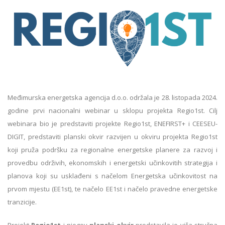
Međimurska energetska agencija d.o.o. održala je 28. listopada 2024.
godine prvi nacionalni webinar u sklopu projekta Regio1st. Cilj
webinara bio je predstaviti projekte Regio1st, ENEFIRST+ i CEESEU-
DIGIT, predstaviti planski okvir razvijen u okviru projekta Regio1st
koji pruža podršku za regionalne energetske planere za razvoj i
provedbu održivih, ekonomskih i energetski učinkovitih strategija i
planova koji su usklađeni s načelom Energetska učinkovitost na
prvom mjestu (EE1st), te načelo EE1st i načelo pravedne energetske
tranzicije.