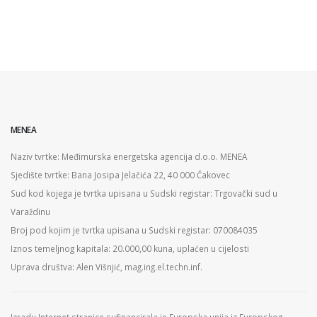
MENEA
Naziv tvrtke: Međimurska energetska agencija d.o.o. MENEA
Sjedište tvrtke: Bana Josipa Jelačića 22, 40 000 Čakovec
Sud kod kojega je tvrtka upisana u Sudski registar: Trgovački sud u
Varaždinu
Broj pod kojim je tvrtka upisana u Sudski registar: 070084035
Iznos temeljnog kapitala: 20.000,00 kuna, uplaćen u cijelosti
Uprava društva: Alen Višnjić, mag.ing.el.techn.inf.