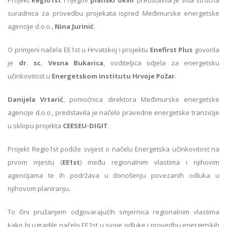
Projekt
Regio1st
i njegov
planski okvir
predstavila je viša stručna
suradnica za provedbu projekata ispred Međimurske energetske
agencije d.o.o.,
Nina Jurinić
.
O primjeni načela EE1st u Hrvatskoj i projektu
Enefirst Plus
govorila
je
dr. sc. Vesna Bukarica
, voditeljica odjela za energetsku
učinkovitost u
Energetskom institutu Hrvoje Požar
.
Danijela Vrtarić
, pomoćnica direktora Međimurske energetske
agencije d.o.o., predstavila je načelo pravedne energetske tranzicije
u sklopu projekta
CEESEU-DIGIT
.
Projekt Regio1st podiže svijest o načelu Energetska učinkovitost na
prvom mjestu (
EE1st
) među regionalnim vlastima i njihovim
agencijama te ih podržava u donošenju povezanih odluka u
njihovom planiranju.
To čini pružanjem odgovarajućih smjernica regionalnim vlastima
kako bi ugradile načelo EE1st u svoje odluke i provedbu energetskih