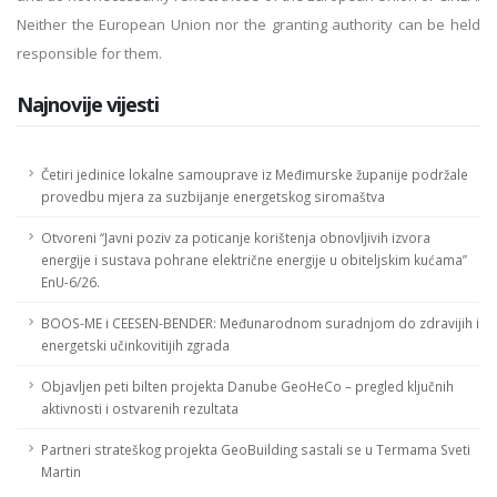
Neither the European Union nor the granting authority can be held
responsible for them.
Najnovije vijesti
Četiri jedinice lokalne samouprave iz Međimurske županije podržale
provedbu mjera za suzbijanje energetskog siromaštva
Otvoreni “Javni poziv za poticanje korištenja obnovljivih izvora
energije i sustava pohrane električne energije u obiteljskim kućama”
EnU-6/26.
BOOS-ME i CEESEN-BENDER: Međunarodnom suradnjom do zdravijih i
energetski učinkovitijih zgrada
Objavljen peti bilten projekta Danube GeoHeCo – pregled ključnih
aktivnosti i ostvarenih rezultata
Partneri strateškog projekta GeoBuilding sastali se u Termama Sveti
Martin