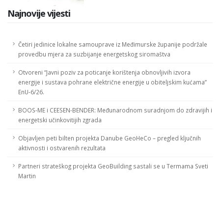
Najnovije vijesti
Četiri jedinice lokalne samouprave iz Međimurske županije podržale
provedbu mjera za suzbijanje energetskog siromaštva
Otvoreni “Javni poziv za poticanje korištenja obnovljivih izvora
energije i sustava pohrane električne energije u obiteljskim kućama”
EnU-6/26.
BOOS-ME i CEESEN-BENDER: Međunarodnom suradnjom do zdravijih i
energetski učinkovitijih zgrada
Objavljen peti bilten projekta Danube GeoHeCo – pregled ključnih
aktivnosti i ostvarenih rezultata
Partneri strateškog projekta GeoBuilding sastali se u Termama Sveti
Martin