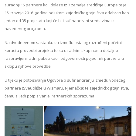
suradnji 15 partnera koji dolaze iz 7 zemalja središnje Europe te je
15. travnja 2016. godine odlukom zajedničkog tajništva odabran kao
jedan od 35 projekata koji će biti sufinancirani sredstvima iz
navedenog programa.
Na dvodnevnom sastanku su između ostalog razrađeni početni
koraci u provedbi projekta te su u radnim skupinama detaljno
raspravljeni radni paketi kao i odgovornosti pojedinih partnera u
sklopu njihove provedbe.
U tijeku je potpisivanje Ugovora o sufinanciranju između vodećeg
partnera (Sveučilište u Wismaru, Njemačka) te zajedničkog tajništva,
čemu slijedi potpisivanje Partnerskih sporazuma.