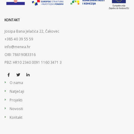
KONTAKT
Josipa Bana Jelačića 22, Čakovec
+385 40 39 55 59
info@menea.hr
OIB: 78619083316
PBZ: HR10 2340 0091 1160 3471 3
O nama
Natječaji
Projekti
Novosti
Kontakt