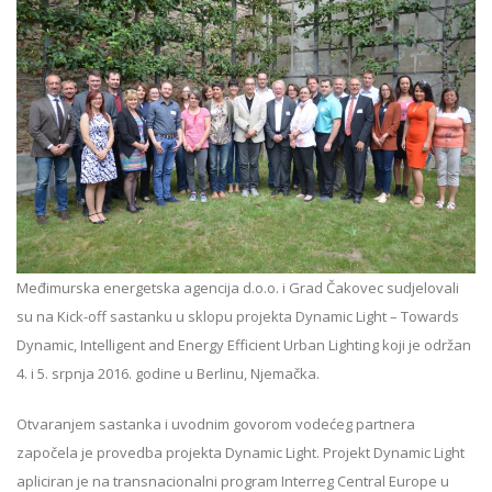
Međimurska energetska agencija d.o.o. i Grad Čakovec sudjelovali
su na Kick-off sastanku u sklopu projekta Dynamic Light – Towards
Dynamic, Intelligent and Energy Efficient Urban Lighting koji je održan
4. i 5. srpnja 2016. godine u Berlinu, Njemačka.
Otvaranjem sastanka i uvodnim govorom vodećeg partnera
započela je provedba projekta Dynamic Light. Projekt Dynamic Light
apliciran je na transnacionalni program Interreg Central Europe u