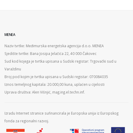
MENEA
Naziv tvrtke: Međimurska energetska agencija d.o.o. MENEA
Sjedište tvrtke: Bana Josipa Jelačića 22, 40 000 Čakovec
Sud kod kojega je tvrtka upisana u Sudski registar: Trgovački sud u
Varaždinu
Broj pod kojim je tvrtka upisana u Sudski registar: 070084035
Iznos temeljnog kapitala: 20.000,00 kuna, uplaćen u cijelosti
Uprava društva: Alen Višnjić, mag.ing.el.techn.inf.
Izradu Internet stranice sufinancirala je Europska unija iz Europskog
fonda za regionalni razvoj.