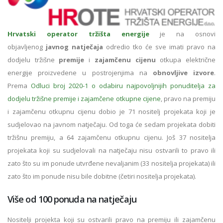
Hrvatski operator tržišta energije
je na osnovi
objavljenog
javnog natječaja
odredio tko će sve imati pravo na
dodjelu tržišne
premije
i
zajamčenu cijenu
otkupa električne
energije proizvedene u postrojenjima na
obnovljive izvore
.
Prema
Odluci broj 2020-1 o odabiru najpovoljnijih ponuditelja za
dodjelu tržišne premije i zajamčene otkupne cijene
, pravo na premiju
i zajamčenu otkupnu cijenu dobio je 71 nositelj projekata koji je
sudjelovao na javnom natječaju. Od toga će sedam projekata dobiti
tržišnu premiju, a 64 zajamčenu otkupnu cijenu. Još 37 nositelja
projekata koji su sudjelovali na natječaju nisu ostvarili to pravo ili
zato što su im ponude utvrđene nevaljanim (33 nositelja projekata) ili
zato što im ponude nisu bile dobitne (četiri nositelja projekata).
Više od 100 ponuda na natječaju
Nositelji projekta koji su ostvarili pravo na premiju ili zajamčenu