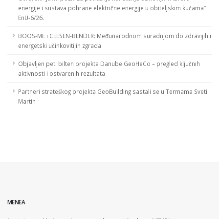
energije i sustava pohrane električne energije u obiteljskim kućama”
EnU-6/26.
BOOS-ME i CEESEN-BENDER: Međunarodnom suradnjom do zdravijih i
energetski učinkovitijih zgrada
Objavljen peti bilten projekta Danube GeoHeCo – pregled ključnih
aktivnosti i ostvarenih rezultata
Partneri strateškog projekta GeoBuilding sastali se u Termama Sveti
Martin
MENEA