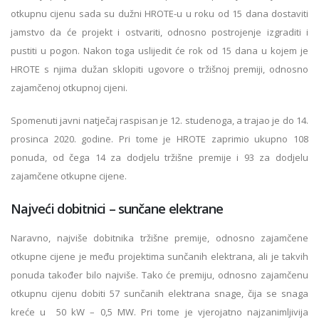
otkupnu cijenu sada su dužni HROTE-u u roku od 15 dana dostaviti
jamstvo da će projekt i ostvariti, odnosno postrojenje izgraditi i
pustiti u pogon. Nakon toga uslijedit će rok od 15 dana u kojem je
HROTE s njima dužan sklopiti ugovore o tržišnoj premiji, odnosno
zajamčenoj otkupnoj cijeni.
Spomenuti javni natječaj raspisan je 12. studenoga, a trajao je do 14.
prosinca 2020. godine. Pri tome je HROTE zaprimio ukupno 108
ponuda, od čega 14 za dodjelu tržišne premije i 93 za dodjelu
zajamčene otkupne cijene.
Najveći dobitnici – sunčane elektrane
Naravno, najviše dobitnika tržišne premije, odnosno zajamčene
otkupne cijene je među projektima sunčanih elektrana, ali je takvih
ponuda također bilo najviše. Tako će premiju, odnosno zajamčenu
otkupnu cijenu dobiti 57 sunčanih elektrana snage, čija se snaga
kreće u 50 kW – 0,5 MW. Pri tome je vjerojatno najzanimljivija