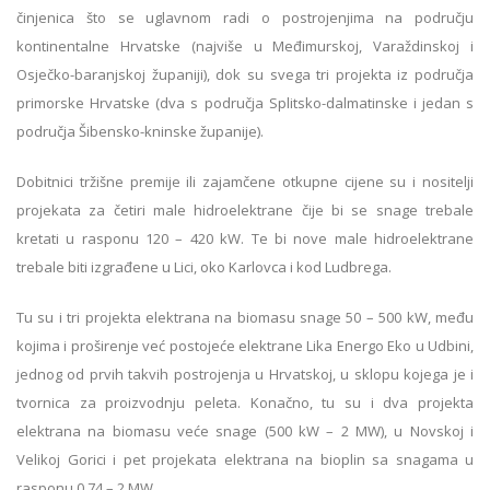
činjenica što se uglavnom radi o postrojenjima na području
kontinentalne Hrvatske (najviše u Međimurskoj, Varaždinskoj i
Osječko-baranjskoj županiji), dok su svega tri projekta iz područja
primorske Hrvatske (dva s područja Splitsko-dalmatinske i jedan s
područja Šibensko-kninske županije).
Dobitnici tržišne premije ili zajamčene otkupne cijene su i nositelji
projekata za četiri male hidroelektrane čije bi se snage trebale
kretati u rasponu 120 – 420 kW. Te bi nove male hidroelektrane
trebale biti izgrađene u Lici, oko Karlovca i kod Ludbrega.
Tu su i tri projekta elektrana na biomasu snage 50 – 500 kW, među
kojima i proširenje već postojeće elektrane Lika Energo Eko u Udbini,
jednog od prvih takvih postrojenja u Hrvatskoj, u sklopu kojega je i
tvornica za proizvodnju peleta. Konačno, tu su i dva projekta
elektrana na biomasu veće snage (500 kW – 2 MW), u Novskoj i
Velikoj Gorici i pet projekata elektrana na bioplin sa snagama u
rasponu 0,74 – 2 MW.