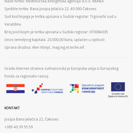
Naziv tvrtke: Međimurska energetska agencija d.o.o. MENEA
Sjedište tvrtke: Bana Josipa Jelačića 22, 40 000 Čakovec
Sud kod kojega je tvrtka upisana u Sudski registar: Trgovački sud u
Varaždinu
Broj pod kojim je tvrtka upisana u Sudski registar: 070084035
Iznos temeljnog kapitala: 20.000,00 kuna, uplaćen u cijelosti
Uprava društva: Alen Višnjić, mag.ing.el.techn.inf.
Izradu Internet stranice sufinancirala je Europska unija iz Europskog
fonda za regionalni razvoj.
KONTAKT
Josipa Bana Jelačića 22, Čakovec
+385 40 39 55 59