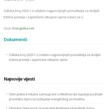
Odluka broj 2020-1 o odabiru najpovoljnijih ponuditelja za dodjeli
tržišne premije i zajamčene otkupne cijene nalazi se u
Izvor:
Energetika-net
Dokumenti:
Odluka broj 2020-1 o odabiru najpovoljnijih ponuditelja za dodjeli
tržišne premije i zajamčene otkupne cijene
Najnovije vijesti
Četiri jedinice lokalne samouprave iz Međimurske županije podržale
provedbu mjera za suzbijanje energetskog siromaštva
Otvoreni “Javni poziv za poticanje korištenja obnovljivih izvora