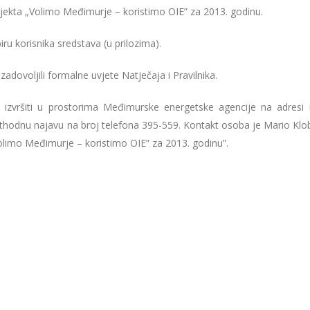
 projekta „Volimo Međimurje – koristimo OIE” za 2013. godinu.
u korisnika sredstava (u prilozima).
u zadovoljili formalne uvjete Natječaja i Pravilnika.
 izvršiti u prostorima Međimurske energetske agencije na adresi 
rethodnu najavu na broj telefona 395-559. Kontakt osoba je Mario Klo
Volimo Međimurje – koristimo OIE” za 2013. godinu”.