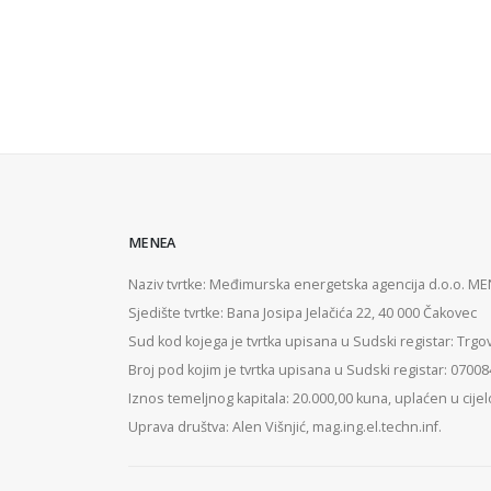
MENEA
Naziv tvrtke: Međimurska energetska agencija d.o.o. M
Sjedište tvrtke: Bana Josipa Jelačića 22, 40 000 Čakovec
Sud kod kojega je tvrtka upisana u Sudski registar: Trgo
Broj pod kojim je tvrtka upisana u Sudski registar: 0700
Iznos temeljnog kapitala: 20.000,00 kuna, uplaćen u cijel
Uprava društva: Alen Višnjić, mag.ing.el.techn.inf.