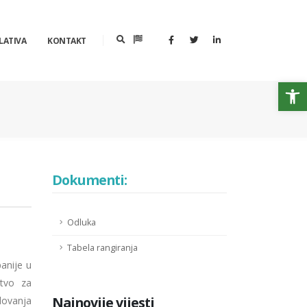
LATIVA
KONTAKT
Op
Dokumenti:
Odluka
Tabela rangiranja
anije u
stvo za
Najnovije vijesti
odovanja