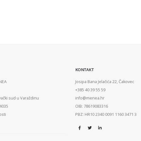
KONTAKT
ENEA
Josipa Bana Jelačića 22, Čakovec
+385 40 39 55 59
vački sud u Varaždinu
info@menea.hr
84035
OIB: 78619083316
osti
PBZ: HR10 2340 0091 1160 3471 3