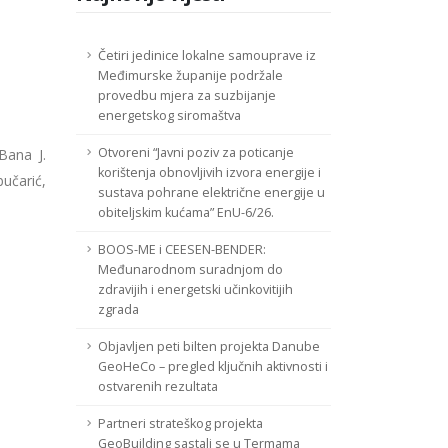
Četiri jedinice lokalne samouprave iz
Međimurske županije podržale
provedbu mjera za suzbijanje
energetskog siromaštva
Otvoreni “Javni poziv za poticanje
Bana J.
korištenja obnovljivih izvora energije i
bučarić,
sustava pohrane električne energije u
obiteljskim kućama” EnU-6/26.
BOOS-ME i CEESEN-BENDER:
Međunarodnom suradnjom do
zdravijih i energetski učinkovitijih
zgrada
Objavljen peti bilten projekta Danube
GeoHeCo – pregled ključnih aktivnosti i
ostvarenih rezultata
Partneri strateškog projekta
GeoBuilding sastali se u Termama