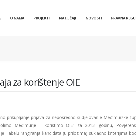
A
O NAMA
PROJEKTI
NATJEČAJI
NOVOSTI
PRAVNA REGU
čaja za korištenje OIE
no prikupljanje prijava za neposredno sudjelovanje Međimurske žup
„Volimo Međimurje – koristimo OIE” za 2013. godinu, Povjeren
lo je Tabelu rangiranja kandidata (u prilozima) sukladno kriterijima b