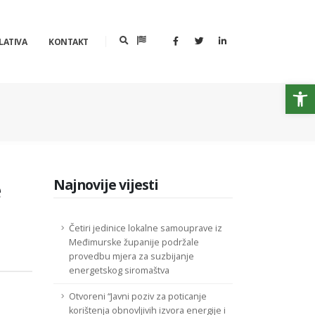
LATIVA
KONTAKT
Op
e
Najnovije vijesti
Četiri jedinice lokalne samouprave iz
Međimurske županije podržale
provedbu mjera za suzbijanje
energetskog siromaštva
Otvoreni “Javni poziv za poticanje
korištenja obnovljivih izvora energije i