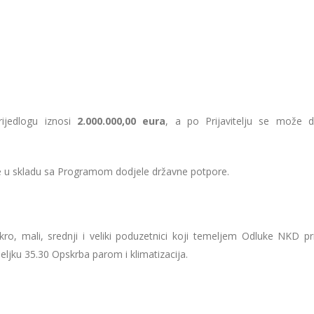
ijedlogu iznosi
2.000.000,00 eura
, a po Prijavitelju se može dod
 se u skladu sa Programom dodjele državne potpore.
mikro, mali, srednji i veliki poduzetnici koji temeljem Odluke NKD p
jeljku 35.30 Opskrba parom i klimatizacija.