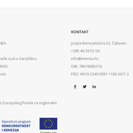
KONTAKT
ENEA
Josipa Bana Jelačića 22, Čakovec
+385 40 39 55 59
vački sud u Varaždinu
info@menea.hr
84035
OIB: 78619083316
osti
PBZ: HR10 2340 0091 1160 3471 3
 iz Europskog fonda za regionalni