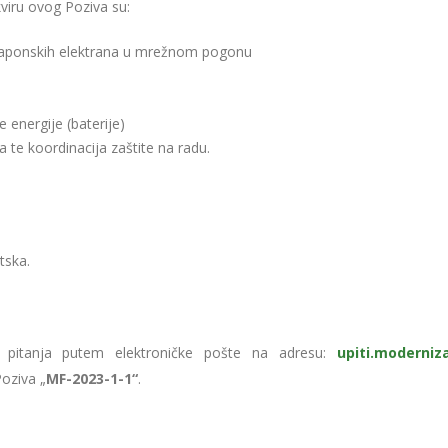
kviru ovog Poziva su:
otonaponskih elektrana u mrežnom pogonu
e energije (baterije)
a te koordinacija zaštite na radu.
tska.
ti pitanja putem elektroničke pošte na adresu:
upiti.moderniza
oziva „
MF-2023-1-1“
.