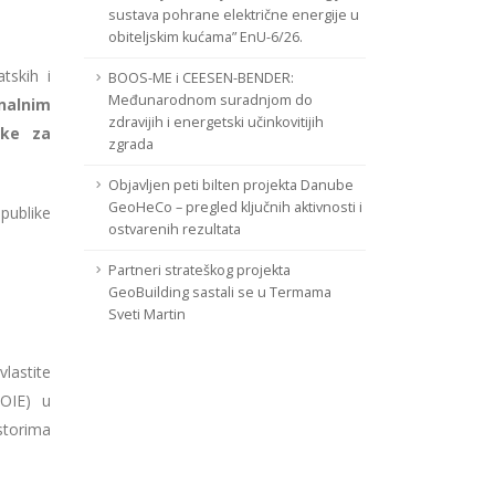
sustava pohrane električne energije u
obiteljskim kućama” EnU-6/26.
tskih i
BOOS-ME i CEESEN-BENDER:
Međunarodnom suradnjom do
nalnim
zdravijih i energetski učinkovitijih
ske za
zgrada
Objavljen peti bilten projekta Danube
GeoHeCo – pregled ključnih aktivnosti i
publike
ostvarenih rezultata
Partneri strateškog projekta
GeoBuilding sastali se u Termama
Sveti Martin
vlastite
 OIE) u
torima