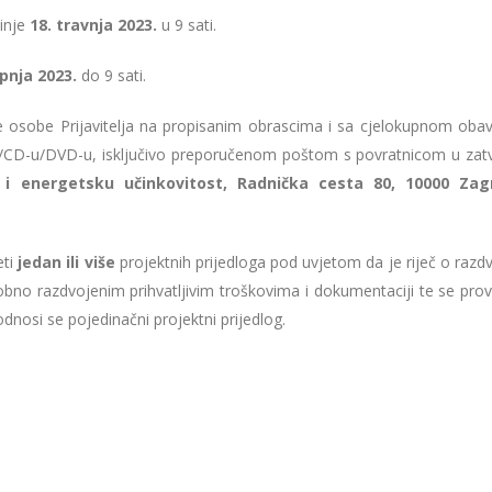
inje
18. travnja 2023.
u 9 sati.
ipnja 2023.
do 9 sati.
ne osobe Prijavitelja na propisanim obrascima i sa cjelokupnom ob
/CD-u/DVD-u, isključivo preporučenom poštom s povratnicom u zat
 i energetsku učinkovitost, Radnička cesta 80, 10000 Za
eti
jedan ili više
projektnih prijedloga pod uvjetom da je riječ o razd
obno razdvojenim prihvatljivim troškovima i dokumentaciji te se pro
dnosi se pojedinačni projektni prijedlog.