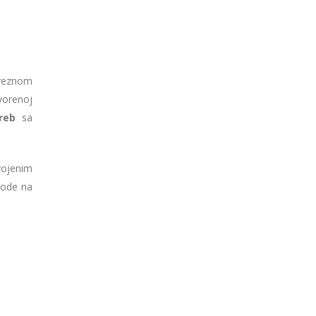
aveznom
vorenoj
greb
sa
vojenim
vode na