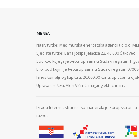
MENEA
Naziv tvrtke: Međimurska energetska agencija d.o.o. M
Sjedište tvrtke: Bana Josipa Jelačića 22, 40 000 Čakovec
Sud kod kojega je tvrtka upisana u Sudski registar: Trgo
Broj pod kojim je tvrtka upisana u Sudski registar: 0700
Iznos temeljnog kapitala: 20.000,00 kuna, uplaćen u cijel
Uprava društva: Alen Višnjić, mag.ing.el.techn.inf.
Izradu Internet stranice sufinancirala je Europska unija
razvoj.