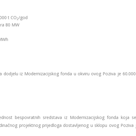
 000 t CO
/god
2
zvora 80 MW
0 MWh
a dodjelu iz Modernizacijskog fonda u okviru ovog Poziva je 60.000
ednost bespovratnih sredstava iz Modernizacijskog fonda koja 
pojedinačnog projektnog prijedloga dostavljenog u sklopu ovog Poziva