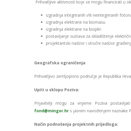
Prihvatljive aktivnosti koje se mogu financirati u o
izgradnja integriranih i/ili neintegriranih f
izgradnja elektrane na biomasu
izgradnja elektrane na bioplin
postavljanje sustava za skladištenje električn
projektantski nadzor i stručni nadzor građenj
Geografska ograničenja
Prihvatljivo zemljopisno područje je Republika Hrva
Upiti u sklopu Poziva:
Prijavitelji mogu za vrijeme Poziva postavlja
fond@mingor.hr
s jasnim navođenjem naznake P
Način podnošenja projektnih prijedloga: