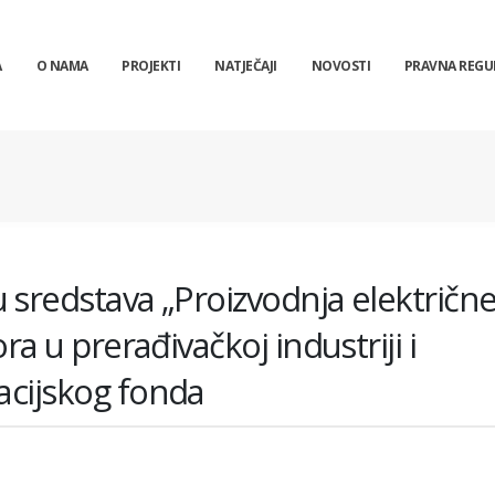
A
O NAMA
PROJEKTI
NATJEČAJI
NOVOSTI
PRAVNA REGU
u sredstava „Proizvodnja električn
ora u prerađivačkoj industriji i
acijskog fonda