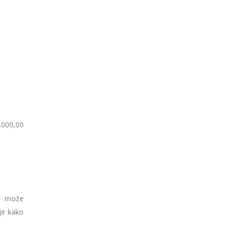
.000,00
se može
 je kako