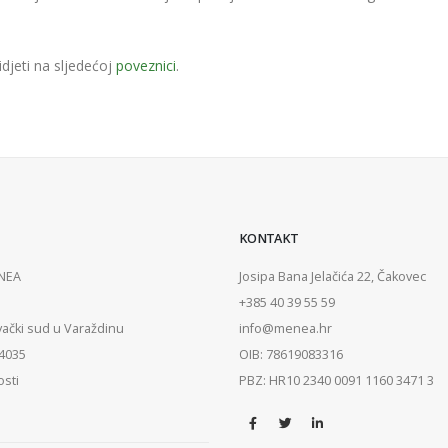
djeti na sljedećoj
poveznici
.
KONTAKT
ENEA
Josipa Bana Jelačića 22, Čakovec
+385 40 39 55 59
vački sud u Varaždinu
info@menea.hr
84035
OIB: 78619083316
osti
PBZ: HR10 2340 0091 1160 3471 3