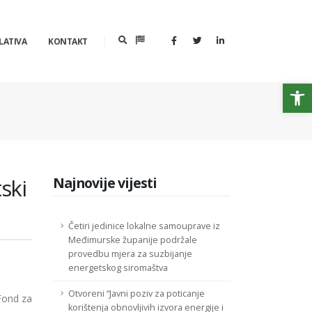
LATIVA
KONTAKT
Op
ski
Najnovije vijesti
Četiri jedinice lokalne samouprave iz
Međimurske županije podržale
provedbu mjera za suzbijanje
energetskog siromaštva
Otvoreni “Javni poziv za poticanje
Fond za
korištenja obnovljivih izvora energije i