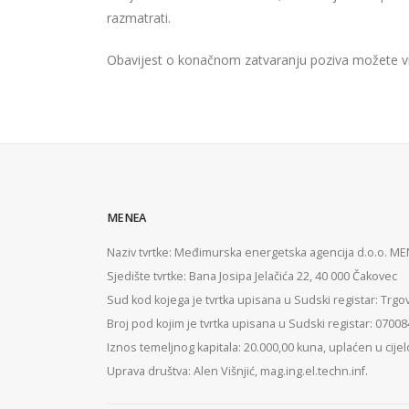
razmatrati.
Obavijest o konačnom zatvaranju poziva možete vi
MENEA
Naziv tvrtke: Međimurska energetska agencija d.o.o. M
Sjedište tvrtke: Bana Josipa Jelačića 22, 40 000 Čakovec
Sud kod kojega je tvrtka upisana u Sudski registar: Trgo
Broj pod kojim je tvrtka upisana u Sudski registar: 0700
Iznos temeljnog kapitala: 20.000,00 kuna, uplaćen u cijel
Uprava društva: Alen Višnjić, mag.ing.el.techn.inf.