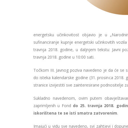
energetsku učinkovitost objavio je u „Narodn
sufinanciranje kupnje energetski učinkovitih voz
travnja 2018. godine, u daljnjem tekstu: Javni 
travnja 2018. godine u 10:00 sati.
Točkom III. Javnog poziva navedeno je da će se sre
do isteka kalendarske godine (31. prosinca 2018. 
stranice izvijestiti sve zainteresirane podnositelje 
Sukladno navedenom, ovim putem obavještavam
zaprimljenih u Fond
do 25. travnja 2018. godin
iskorištena te se isti smatra zatvorenim
.
Imajući u vidu sve navedeno, svi zahtjevi i dopu