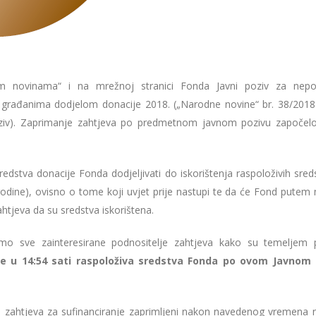
im novinama“ i na mrežnoj stranici Fonda Javni poziv za nep
ila građanima dodjelom donacije 2018. („Narodne novine“ br. 38/2018
poziv). Zaprimanje zahtjeva po predmetnom javnom pozivu započelo
dstva donacije Fonda dodjeljivati do iskorištenja raspoloživih sreds
godine), ovisno o tome koji uvjet prije nastupi te da će Fond putem
zahtjeva da su sredstva iskorištena.
o sve zainteresirane podnositelje zahtjeva kako su temeljem
e u 14:54 sati
raspoloživa sredstva Fonda po ovom Javnom 
ne zahtjeva za sufinanciranje zaprimljeni nakon navedenog vremena 