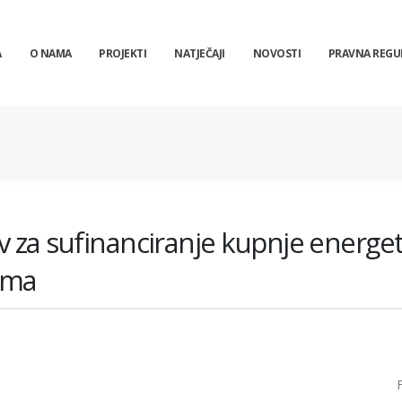
A
O NAMA
PROJEKTI
NATJEČAJI
NOVOSTI
PRAVNA REGU
v za sufinanciranje kupnje energet
nima