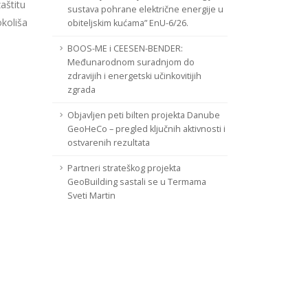
zaštitu
sustava pohrane električne energije u
okoliša
obiteljskim kućama” EnU-6/26.
BOOS-ME i CEESEN-BENDER:
Međunarodnom suradnjom do
zdravijih i energetski učinkovitijih
zgrada
Objavljen peti bilten projekta Danube
GeoHeCo – pregled ključnih aktivnosti i
ostvarenih rezultata
Partneri strateškog projekta
GeoBuilding sastali se u Termama
Sveti Martin