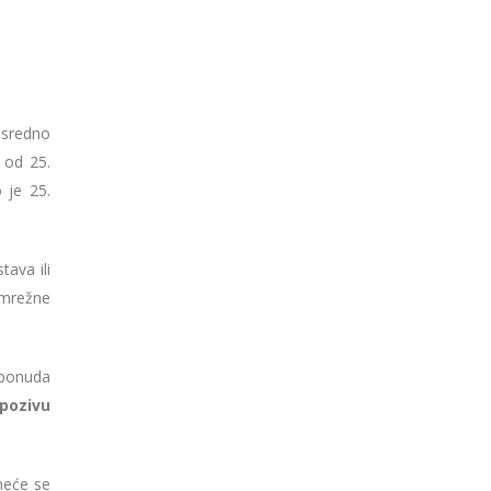
osredno
 od 25.
 je 25.
tava ili
 mrežne
 ponuda
pozivu
neće se