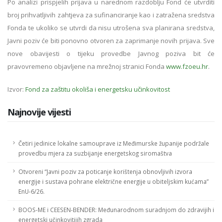
Po analizi prispjelih prijava u narednom razdoblju Fond će utvrditi
broj prihvatljivih zahtjeva za sufinanciranje kao i zatražena sredstva
Fonda te ukoliko se utvrdi da nisu utrošena sva planirana sredstva,
Javni poziv će biti ponovno otvoren za zaprimanje novih prijava. Sve
nove obavijesti o tijeku provedbe Javnog poziva bit će
pravovremeno objavljene na mrežnoj stranici Fonda
www.fzoeu.hr
.
Izvor:
Fond za zaštitu okoliša i energetsku učinkovitost
Najnovije vijesti
Četiri jedinice lokalne samouprave iz Međimurske županije podržale
provedbu mjera za suzbijanje energetskog siromaštva
Otvoreni “Javni poziv za poticanje korištenja obnovljivih izvora
energije i sustava pohrane električne energije u obiteljskim kućama”
EnU-6/26.
BOOS-ME i CEESEN-BENDER: Međunarodnom suradnjom do zdravijih i
energetski učinkovitijih zgrada