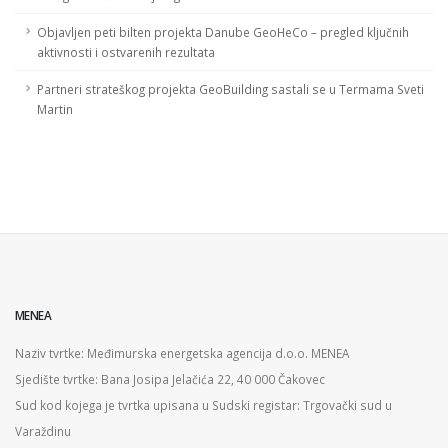
Objavljen peti bilten projekta Danube GeoHeCo – pregled ključnih
aktivnosti i ostvarenih rezultata
Partneri strateškog projekta GeoBuilding sastali se u Termama Sveti
Martin
MENEA
Naziv tvrtke: Međimurska energetska agencija d.o.o. MENEA
Sjedište tvrtke: Bana Josipa Jelačića 22, 40 000 Čakovec
Sud kod kojega je tvrtka upisana u Sudski registar: Trgovački sud u
Varaždinu