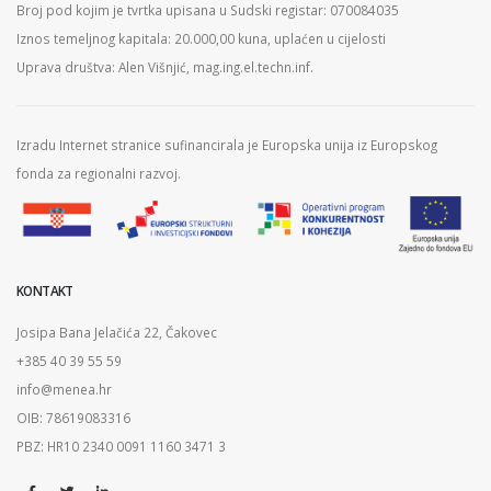
Broj pod kojim je tvrtka upisana u Sudski registar: 070084035
Iznos temeljnog kapitala: 20.000,00 kuna, uplaćen u cijelosti
Uprava društva: Alen Višnjić, mag.ing.el.techn.inf.
Izradu Internet stranice sufinancirala je Europska unija iz Europskog
fonda za regionalni razvoj.
KONTAKT
Josipa Bana Jelačića 22, Čakovec
+385 40 39 55 59
info@menea.hr
OIB: 78619083316
PBZ: HR10 2340 0091 1160 3471 3