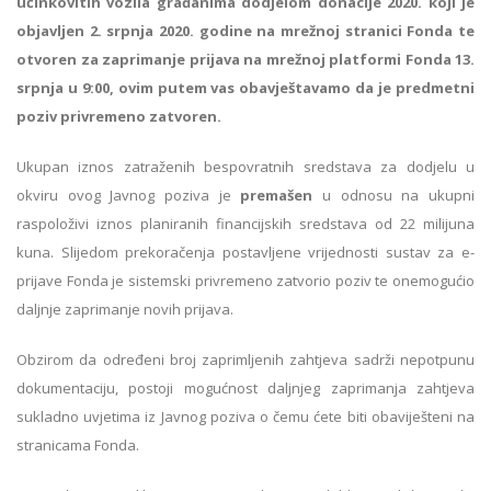
učinkovitih vozila građanima dodjelom donacije 2020. koji je
objavljen 2. srpnja 2020. godine na mrežnoj stranici Fonda te
otvoren za zaprimanje prijava na mrežnoj platformi Fonda 13.
srpnja u 9:00, ovim putem vas obavještavamo da je predmetni
poziv privremeno zatvoren.
Ukupan iznos zatraženih bespovratnih sredstava za dodjelu u
okviru ovog Javnog poziva je
premašen
u odnosu na ukupni
raspoloživi iznos planiranih financijskih sredstava od 22 milijuna
kuna. Slijedom prekoračenja postavljene vrijednosti sustav za e-
prijave Fonda je sistemski privremeno zatvorio poziv te onemogućio
daljnje zaprimanje novih prijava.
Obzirom da određeni broj zaprimljenih zahtjeva sadrži nepotpunu
dokumentaciju, postoji mogućnost daljnjeg zaprimanja zahtjeva
sukladno uvjetima iz Javnog poziva o čemu ćete biti obaviješteni na
stranicama Fonda.