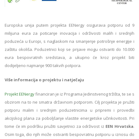
Europska unija putem projekta EENergy osigurava potporu od 9
milijuna eura za poticanje inovacija i održivosti malih i srednjih
poduzeća u Europi, s naglaskom na smanjenje potrošnje energije i
zaštitu okoliša. Poduzetnici koji se prijave mogu ostvariti do 10.000
eura bespovratnih sredstava, a ukupno će kroz projekt biti
dodijeljeno najmanje 900 takvih potpora.
Više informacija o projektu i natječaju
Projekt EENergy
financiran je iz Programa Jedinstvenog tržišta, te se s
obzirom na to ne smatra državnom potporom. Cilj projekta je pružiti
potporu malim i srednjim poduzetnicima u pripremi i provedbi
akcijskog plana za poboljšanje vlastite energetske učinkovitosti. Pri
tome će im podršku pružiti savjetnici za održivost iz
EEN Hrvatska
.
Osim toga, dio njih može ostvariti bespovratnu potporu u iznosu do