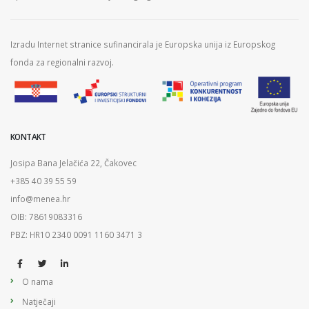
Izradu Internet stranice sufinancirala je Europska unija iz Europskog
fonda za regionalni razvoj.
KONTAKT
Josipa Bana Jelačića 22, Čakovec
+385 40 39 55 59
info@menea.hr
OIB: 78619083316
PBZ: HR10 2340 0091 1160 3471 3
O nama
Natječaji