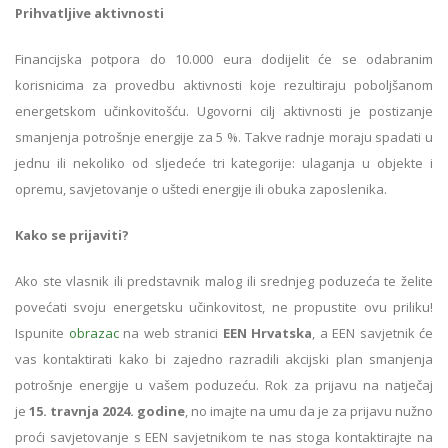
Prihvatljive aktivnosti
Financijska potpora do 10.000 eura dodijelit će se odabranim
korisnicima za provedbu aktivnosti koje rezultiraju poboljšanom
energetskom učinkovitošću. Ugovorni cilj aktivnosti je postizanje
smanjenja potrošnje energije za 5 %. Takve radnje moraju spadati u
jednu ili nekoliko od sljedeće tri kategorije: ulaganja u objekte i
opremu, savjetovanje o uštedi energije ili obuka zaposlenika.
Kako se prijaviti?
Ako ste vlasnik ili predstavnik malog ili srednjeg poduzeća te želite
povećati svoju energetsku učinkovitost, ne propustite ovu priliku!
Ispunite
obrazac
na web stranici
EEN Hrvatsk
a
, a EEN savjetnik će
vas kontaktirati kako bi zajedno razradili akcijski plan smanjenja
potrošnje energije u vašem poduzeću. Rok za prijavu na natječaj
je
15. travnja 2024. godine
, no imajte na umu da je za prijavu nužno
proći savjetovanje s EEN savjetnikom te nas stoga kontaktirajte na