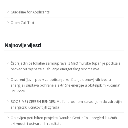
Guideline for Applicants
Open Call Text
Najnovije vijesti
Četiri jedinice lokalne samouprave iz Međimurske županije podržale
provedbu mjera za suzbijanje energetskog siromaštva
Otvoreni “Javni poziv za poticanje korištenja obnovljivih izvora
energije i sustava pohrane električne energije u obiteljskim kućama”
EnU-6/26.
BOOS-ME i CEESEN-BENDER: Međunarodnom suradnjom do zdravijih i
energetski učinkovitijih zgrada
Objavljen peti bilten projekta Danube GeoHeCo – pregled ključnih
aktivnosti i ostvarenih rezultata