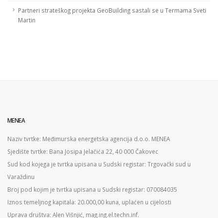
Partneri strateškog projekta GeoBuilding sastali se u Termama Sveti
Martin
MENEA
Naziv tvrtke: Međimurska energetska agencija d.o.o. MENEA
Sjedište tvrtke: Bana Josipa Jelačića 22, 40 000 Čakovec
Sud kod kojega je tvrtka upisana u Sudski registar: Trgovački sud u
Varaždinu
Broj pod kojim je tvrtka upisana u Sudski registar: 070084035
Iznos temeljnog kapitala: 20.000,00 kuna, uplaćen u cijelosti
Uprava društva: Alen Višnjić, mag.ing.el.techn.inf.