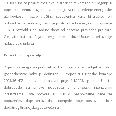
10.000 eura za pokriće troškova iz sljedeće tri kategorije: ulaganje u
objekte i opremu, savjetodavne usluge za unapređenje energetske
učinkovitosti i razvoj vještina zaposlenika. Kako bi troškovi bili
prihvatljivi i refundirani, nužno je postići uštedu energije od najmanje
5 % u razdoblju od godine dana od početka provedbe projekta.
Cjeloviti tekst natječaja na engleskom jeziku i Upute za prijavitelje
nalaze se u prilogu.
Prihvatljivi prijavitelji
Prijaviti se mogu svi poduzetnici koji imaju status „subjekta malog
gospodarstva“ kako je definiran u Preporuci Europske komisije
2003/361/EZ, osnovani i aktivni prije 1.1.2023. godine. Uz to,
dobrodošle su prijave poduzeća u energetski intenzivnim
industrijama. Ove potpore su 100 % bespovratne, čime se
poduzećima daje prilika da unaprijede svoje poslovanje bez
dodatnog financijskog opterećenja.