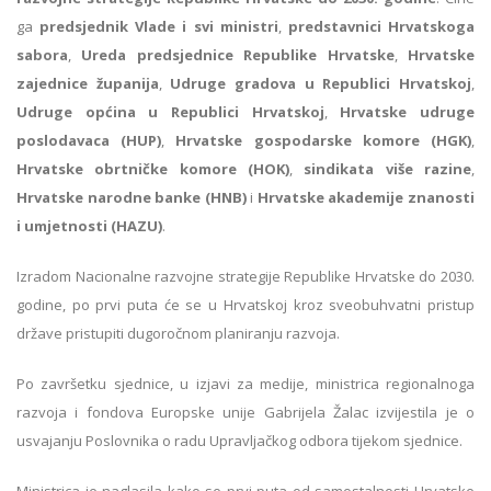
ga
predsjednik Vlade i svi ministri
,
predstavnici Hrvatskoga
sabora
,
Ureda predsjednice Republike Hrvatske
,
Hrvatske
zajednice županija
,
Udruge gradova u Republici Hrvatskoj
,
Udruge općina u Republici Hrvatskoj
,
Hrvatske udruge
poslodavaca (HUP)
,
Hrvatske gospodarske komore (HGK)
,
Hrvatske obrtničke komore (HOK)
,
sindikata više razine
,
Hrvatske narodne banke (HNB)
i
Hrvatske akademije znanosti
i umjetnosti (HAZU)
.
Izradom Nacionalne razvojne strategije Republike Hrvatske do 2030.
godine, po prvi puta će se u Hrvatskoj kroz sveobuhvatni pristup
države pristupiti dugoročnom planiranju razvoja.
Po završetku sjednice, u izjavi za medije, ministrica regionalnoga
razvoja i fondova Europske unije Gabrijela Žalac izvijestila je o
usvajanju Poslovnika o radu Upravljačkog odbora tijekom sjednice.