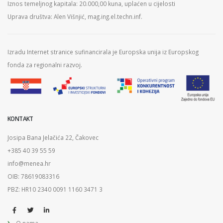
Iznos temeljnog kapitala: 20.000,00 kuna, uplaćen u cijelosti
Uprava društva: Alen Višnjić, mag.ing.el.techn.inf.
Izradu Internet stranice sufinancirala je Europska unija iz Europskog
fonda za regionalni razvoj.
KONTAKT
Josipa Bana Jelačića 22, Čakovec
+385 40 39 55 59
info@menea.hr
OIB: 78619083316
PBZ: HR10 2340 0091 1160 3471 3
O nama