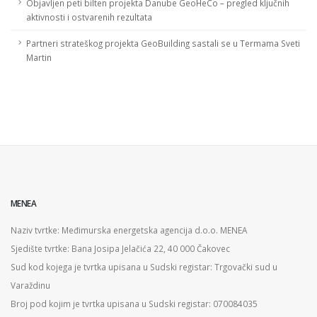
Objavljen peti bilten projekta Danube GeoHeCo – pregled ključnih
aktivnosti i ostvarenih rezultata
Partneri strateškog projekta GeoBuilding sastali se u Termama Sveti
Martin
MENEA
Naziv tvrtke: Međimurska energetska agencija d.o.o. MENEA
Sjedište tvrtke: Bana Josipa Jelačića 22, 40 000 Čakovec
Sud kod kojega je tvrtka upisana u Sudski registar: Trgovački sud u
Varaždinu
Broj pod kojim je tvrtka upisana u Sudski registar: 070084035