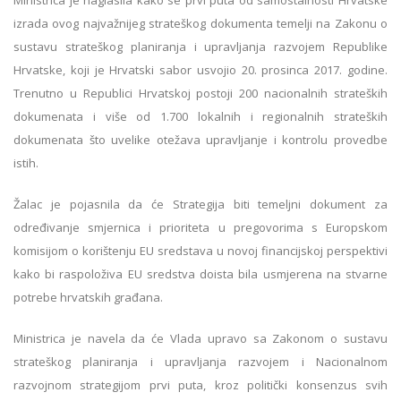
Ministrica je naglasila kako se prvi puta od samostalnosti Hrvatske
izrada ovog najvažnijeg strateškog dokumenta temelji na Zakonu o
sustavu strateškog planiranja i upravljanja razvojem Republike
Hrvatske, koji je Hrvatski sabor usvojio 20. prosinca 2017. godine.
Trenutno u Republici Hrvatskoj postoji 200 nacionalnih strateških
dokumenata i više od 1.700 lokalnih i regionalnih strateških
dokumenata što uvelike otežava upravljanje i kontrolu provedbe
istih.
Žalac je pojasnila da će Strategija biti temeljni dokument za
određivanje smjernica i prioriteta u pregovorima s Europskom
komisijom o korištenju EU sredstava u novoj financijskoj perspektivi
kako bi raspoloživa EU sredstva doista bila usmjerena na stvarne
potrebe hrvatskih građana.
Ministrica je navela da će Vlada upravo sa Zakonom o sustavu
strateškog planiranja i upravljanja razvojem i Nacionalnom
razvojnom strategijom prvi puta, kroz politički konsenzus svih