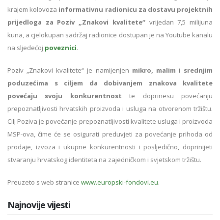
krajem kolovoza
informativnu radionicu za dostavu projektnih
prijedloga za Poziv „Znakovi kvalitete“
vrijedan 7,5 milijuna
kuna, a cjelokupan sadržaj radionice dostupan je na Youtube kanalu
na sljedećoj
poveznici
.
Poziv „Znakovi kvalitete“ je namijenjen
mikro, malim i srednjim
poduzećima s ciljem da dobivanjem znakova kvalitete
povećaju svoju konkurentnost
te doprinesu povećanju
prepoznatljivosti hrvatskih proizvoda i usluga na otvorenom tržištu.
Cilj Poziva je povećanje prepoznatljivosti kvalitete usluga i proizvoda
MSP-ova, čime će se osigurati preduvjeti za povećanje prihoda od
prodaje, izvoza i ukupne konkurentnosti i posljedično, doprinijeti
stvaranju hrvatskog identiteta na zajedničkom i svjetskom tržištu.
Preuzeto s web stranice
www.europski-fondovi.eu
.
Najnovije vijesti