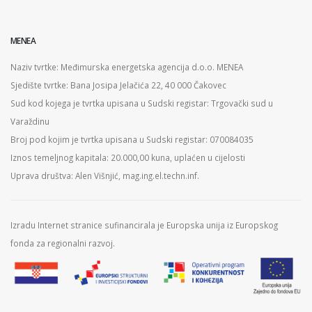
MENEA
Naziv tvrtke: Međimurska energetska agencija d.o.o. MENEA
Sjedište tvrtke: Bana Josipa Jelačića 22, 40 000 Čakovec
Sud kod kojega je tvrtka upisana u Sudski registar: Trgovački sud u
Varaždinu
Broj pod kojim je tvrtka upisana u Sudski registar: 070084035
Iznos temeljnog kapitala: 20.000,00 kuna, uplaćen u cijelosti
Uprava društva: Alen Višnjić, mag.ing.el.techn.inf.
Izradu Internet stranice sufinancirala je Europska unija iz Europskog
fonda za regionalni razvoj.