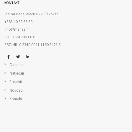
KONTAKT
Josipa Bana Jelačića 22, Čakovec
+385 40 39 55 59
info@menea.hr
OIB: 78619083316
PBZ: HR10 2340 0091 1160 3471 3
O nama
Natječaji
Projekti
Novosti
Kontakt