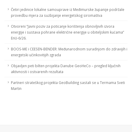
Četiri jedinice lokalne samouprave iz Međimurske županije podržale
provedbu mjera za suzbijanje energetskog siromaštva
Otvoreni “Javni poziv za poticanje korištenja obnovljivih izvora
energije i sustava pohrane električne energije u obiteljskim kućama”
EnU-6/26.
BOOS-ME i CEESEN-BENDER: Međunarodnom suradnjom do zdravijih i
energetski učinkovitijih zgrada
Objavljen peti bilten projekta Danube GeoHeCo – pregled ključnih
aktivnosti i ostvarenih rezultata
Partneri strateškog projekta GeoBuilding sastali se u Termama Sveti
Martin