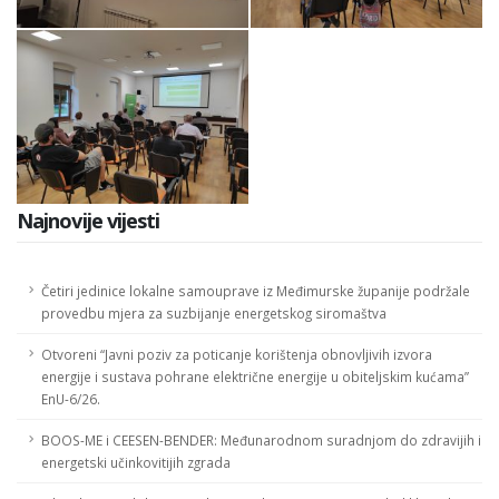
Najnovije vijesti
Četiri jedinice lokalne samouprave iz Međimurske županije podržale
provedbu mjera za suzbijanje energetskog siromaštva
Otvoreni “Javni poziv za poticanje korištenja obnovljivih izvora
energije i sustava pohrane električne energije u obiteljskim kućama”
EnU-6/26.
BOOS-ME i CEESEN-BENDER: Međunarodnom suradnjom do zdravijih i
energetski učinkovitijih zgrada