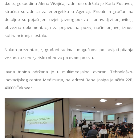
d.o.o., gospodina Alena Višnjića, radni dio održala je Karla Posavec,
stručna suradnica za energetiku u Agenciji. Prisutnim građanima
detaljno su pojašnjeni uvjeti javnog poziva – prihvatljivi prijavitelji,
obvezna dokumentacija za prijavu na poziv, način prijave, iznosi
sufinanciranja i ostalo.
Nakon prezentacije, građani su imali mogućnost postavljati pitanja
vezana uz energetsku obnovu po ovom pozivu.
Javna tribina održana je u multimedijalnoj dvorani Tehnološko-
inovacijskog centra Međimurja, na adresi Bana Josipa Jelačića 22B,
40000 Čakovec.