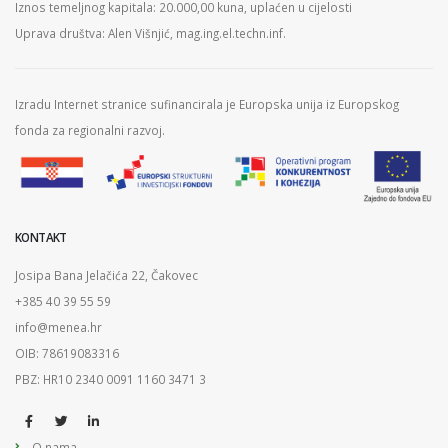
Iznos temeljnog kapitala: 20.000,00 kuna, uplaćen u cijelosti
Uprava društva: Alen Višnjić, mag.ing.el.techn.inf.
Izradu Internet stranice sufinancirala je Europska unija iz Europskog
fonda za regionalni razvoj.
KONTAKT
Josipa Bana Jelačića 22, Čakovec
+385 40 39 55 59
info@menea.hr
OIB: 78619083316
PBZ: HR10 2340 0091 1160 3471 3
O nama