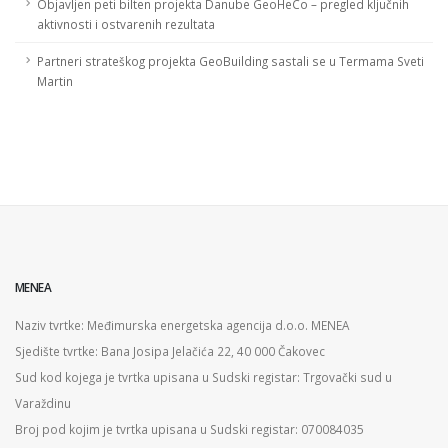
Objavljen peti bilten projekta Danube GeoHeCo – pregled ključnih
aktivnosti i ostvarenih rezultata
Partneri strateškog projekta GeoBuilding sastali se u Termama Sveti
Martin
MENEA
Naziv tvrtke: Međimurska energetska agencija d.o.o. MENEA
Sjedište tvrtke: Bana Josipa Jelačića 22, 40 000 Čakovec
Sud kod kojega je tvrtka upisana u Sudski registar: Trgovački sud u
Varaždinu
Broj pod kojim je tvrtka upisana u Sudski registar: 070084035