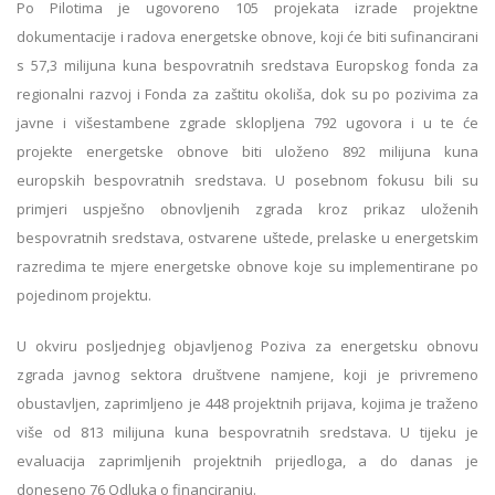
Po Pilotima je ugovoreno 105 projekata izrade projektne
dokumentacije i radova energetske obnove, koji će biti sufinancirani
s 57,3 milijuna kuna bespovratnih sredstava Europskog fonda za
regionalni razvoj i Fonda za zaštitu okoliša, dok su po pozivima za
javne i višestambene zgrade sklopljena 792 ugovora i u te će
projekte energetske obnove biti uloženo 892 milijuna kuna
europskih bespovratnih sredstava. U posebnom fokusu bili su
primjeri uspješno obnovljenih zgrada kroz prikaz uloženih
bespovratnih sredstava, ostvarene uštede, prelaske u energetskim
razredima te mjere energetske obnove koje su implementirane po
pojedinom projektu.
U okviru posljednjeg objavljenog Poziva za energetsku obnovu
zgrada javnog sektora društvene namjene, koji je privremeno
obustavljen, zaprimljeno je 448 projektnih prijava, kojima je traženo
više od 813 milijuna kuna bespovratnih sredstava. U tijeku je
evaluacija zaprimljenih projektnih prijedloga, a do danas je
doneseno 76 Odluka o financiranju.