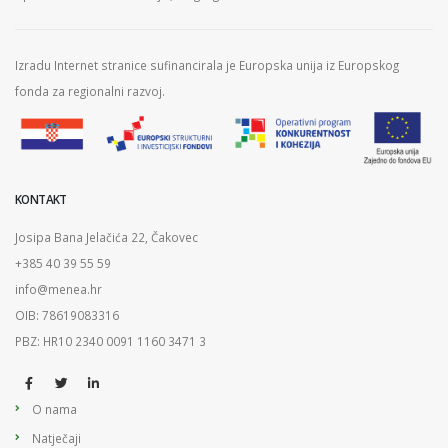
Izradu Internet stranice sufinancirala je Europska unija iz Europskog
fonda za regionalni razvoj.
KONTAKT
Josipa Bana Jelačića 22, Čakovec
+385 40 39 55 59
info@menea.hr
OIB: 78619083316
PBZ: HR10 2340 0091 1160 3471 3
O nama
Natječaji