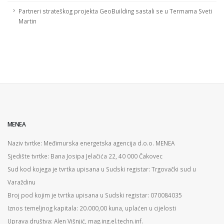
Partneri strateškog projekta GeoBuilding sastali se u Termama Sveti
Martin
MENEA
Naziv tvrtke: Međimurska energetska agencija d.o.o. MENEA
Sjedište tvrtke: Bana Josipa Jelačića 22, 40 000 Čakovec
Sud kod kojega je tvrtka upisana u Sudski registar: Trgovački sud u
Varaždinu
Broj pod kojim je tvrtka upisana u Sudski registar: 070084035
Iznos temeljnog kapitala: 20.000,00 kuna, uplaćen u cijelosti
Uprava društva: Alen Višnjić, mag.ing.el.techn.inf.