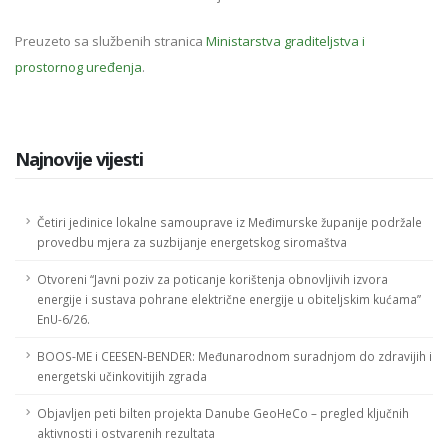
Preuzeto sa službenih stranica
Ministarstva graditeljstva i
prostornog uređenja
.
Najnovije vijesti
Četiri jedinice lokalne samouprave iz Međimurske županije podržale
provedbu mjera za suzbijanje energetskog siromaštva
Otvoreni “Javni poziv za poticanje korištenja obnovljivih izvora
energije i sustava pohrane električne energije u obiteljskim kućama”
EnU-6/26.
BOOS-ME i CEESEN-BENDER: Međunarodnom suradnjom do zdravijih i
energetski učinkovitijih zgrada
Objavljen peti bilten projekta Danube GeoHeCo – pregled ključnih
aktivnosti i ostvarenih rezultata