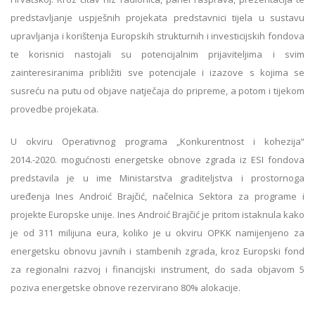
predstavljanje uspješnih projekata predstavnici tijela u sustavu
upravljanja i korištenja Europskih strukturnih i investicijskih fondova
te korisnici nastojali su potencijalnim prijaviteljima i svim
zainteresiranima približiti sve potencijale i izazove s kojima se
susreću na putu od objave natječaja do pripreme, a potom i tijekom
provedbe projekata.
U okviru Operativnog programa „Konkurentnost i kohezija“
2014.-2020. mogućnosti energetske obnove zgrada iz ESI fondova
predstavila je u ime Ministarstva graditeljstva i prostornoga
uređenja Ines Androić Brajčić, načelnica Sektora za programe i
projekte Europske unije. Ines Androić Brajčić je pritom istaknula kako
je od 311 milijuna eura, koliko je u okviru OPKK namijenjeno za
energetsku obnovu javnih i stambenih zgrada, kroz Europski fond
za regionalni razvoj i financijski instrument, do sada objavom 5
poziva energetske obnove rezervirano 80% alokacije.