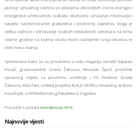
javnog i privatnog sektora po pitanjima obnovljivih izvora energije i
energetske učinkovitosti, svakako obuhvaća i pružanje informacija i
savjeta zainteresiranim građanima i poslovnoj zajednici, stoga je
velika važnost i održavanje ovakvih edukativnih seminara na temu
zelene gradnje na kojima struka može razmijeniti svoja iskustva te
steći nova znanja.
Spomenimo kako su se prisutnima u vidu izlaganja obratili iStjepan
Kovač, gradonačelnik Grada Čakovca, Ninoslav Šipoš, pročelnik
Upravnog odjela za prostorno uređenje i EU fondove Grada
Čakovca, Alan Perl, voditelj projekta BUILD UPON u Hrvatskoj, te Boris
Koružnjak, iz Arhitektonskog fakulteta iz Zagreba.
Preuzeto s portala
emedjimurje.rtl.hr
.
Najnovije vijesti