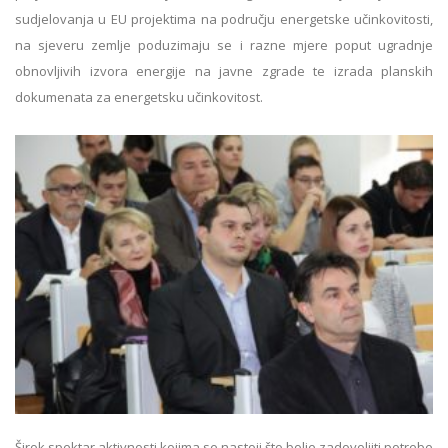
sudjelovanja u EU projektima na području energetske učinkovitosti,
na sjeveru zemlje poduzimaju se i razne mjere poput ugradnje
obnovljivih izvora energije na javne zgrade te izrada planskih
dokumenata za energetsku učinkovitost.
Širok spektar aktivnosti kojima se nastoji što bolje zadovoljiti potrebe