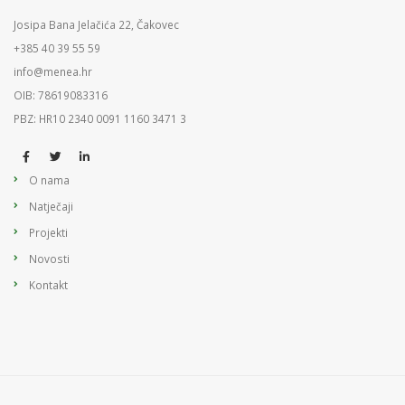
Josipa Bana Jelačića 22, Čakovec
+385 40 39 55 59
info@menea.hr
OIB: 78619083316
PBZ: HR10 2340 0091 1160 3471 3
O nama
Natječaji
Projekti
Novosti
Kontakt