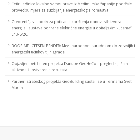
Četiri jedinice lokalne samouprave iz Međimurske županije podržale
provedbu mjera za suzbijanje energetskog siromaštva
Otvoreni “Javni poziv za poticanje korištenja obnovljivih izvora
energije i sustava pohrane električne energije u obiteljskim kućama”
EnU-6/26.
BOOS-ME i CEESEN-BENDER: Međunarodnom suradnjom do zdravijih i
energetski učinkovitijih zgrada
Objavljen peti bilten projekta Danube GeoHeCo – pregled ključnih
aktivnosti i ostvarenih rezultata
Partneri strateškog projekta GeoBuilding sastali se u Termama Sveti
Martin