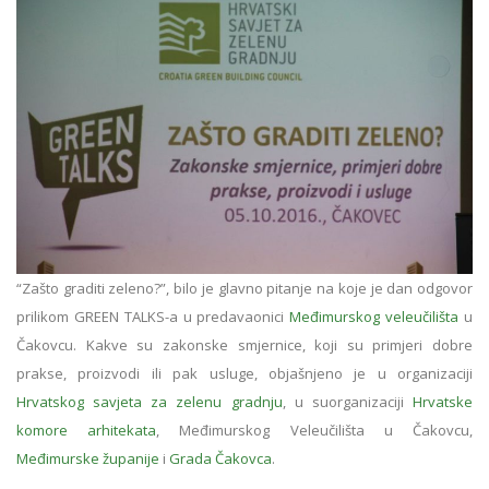
“Zašto graditi zeleno?”, bilo je glavno pitanje na koje je dan odgovor
prilikom GREEN TALKS-a u predavaonici
Međimurskog veleučilišta
u
Čakovcu. Kakve su zakonske smjernice, koji su primjeri dobre
prakse, proizvodi ili pak usluge, objašnjeno je u organizaciji
Hrvatskog savjeta za zelenu gradnju
, u suorganizaciji
Hrvatske
komore arhitekata
, Međimurskog Veleučilišta u Čakovcu,
Međimurske županije
i
Grada Čakovca
.