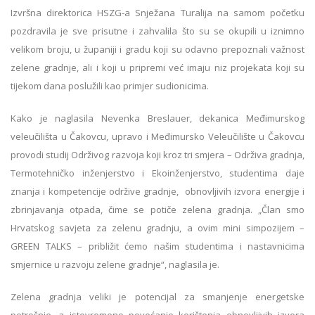
Izvršna direktorica HSZG-a Snježana Turalija na samom početku
pozdravila je sve prisutne i zahvalila što su se okupili u iznimno
velikom broju, u županiji i gradu koji su odavno prepoznali važnost
zelene gradnje, ali i koji u pripremi već imaju niz projekata koji su
tijekom dana poslužili kao primjer sudionicima.
Kako je naglasila Nevenka Breslauer, dekanica Međimurskog
veleučilišta u Čakovcu, upravo i Međimursko Veleučilište u Čakovcu
provodi studij Održivog razvoja koji kroz tri smjera – Održiva gradnja,
Termotehničko inženjerstvo i Ekoinženjerstvo, studentima daje
znanja i kompetencije održive gradnje, obnovljivih izvora energije i
zbrinjavanja otpada, čime se potiče zelena gradnja. „Član smo
Hrvatskog savjeta za zelenu gradnju, a ovim mini simpozijem –
GREEN TALKS – približit ćemo našim studentima i nastavnicima
smjernice u razvoju zelene gradnje“, naglasila je.
Zelena gradnja veliki je potencijal za smanjenje energetske
potrošnje, a istovremeno povećanje korištenja obnovljivih izvora