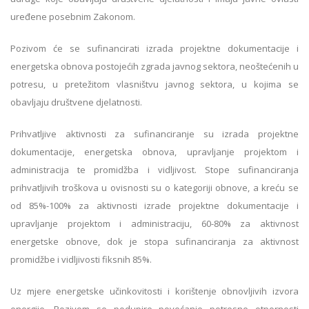
uređene posebnim Zakonom.
Pozivom će se sufinancirati izrada projektne dokumentacije i
energetska obnova postojećih zgrada javnog sektora, neoštećenih u
potresu, u pretežitom vlasništvu javnog sektora, u kojima se
obavljaju društvene djelatnosti.
Prihvatljive aktivnosti za sufinanciranje su izrada projektne
dokumentacije, energetska obnova, upravljanje projektom i
administracija te promidžba i vidljivost. Stope sufinanciranja
prihvatljivih troškova u ovisnosti su o kategoriji obnove, a kreću se
od 85%-100% za aktivnosti izrade projektne dokumentacije i
upravljanje projektom i administraciju, 60-80% za aktivnost
energetske obnove, dok je stopa sufinanciranja za aktivnost
promidžbe i vidljivosti fiksnih 85%.
Uz mjere energetske učinkovitosti i korištenje obnovljivih izvora
energije, Pozivom se podupire povećanje potresne otpornosti