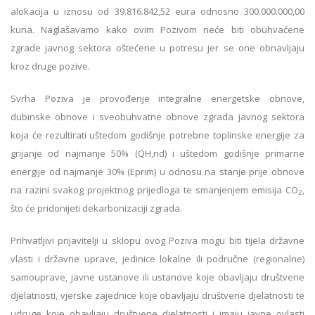
alokacija u iznosu od 39.816.842,52 eura odnosno 300.000.000,00
kuna. Naglašavamo kako ovim Pozivom neće biti obuhvaćene
zgrade javnog sektora oštećene u potresu jer se one obnavljaju
kroz druge pozive.
Svrha Poziva je provođenje integralne energetske obnove,
dubinske obnove i sveobuhvatne obnove zgrada javnog sektora
koja će rezultirati uštedom godišnje potrebne toplinske energije za
grijanje od najmanje 50% (QH,nd) i uštedom godišnje primarne
energije od najmanje 30% (Eprim) u odnosu na stanje prije obnove
na razini svakog projektnog prijedloga te smanjenjem emisija CO
,
2
što će pridonijeti dekarbonizaciji zgrada.
Prihvatljivi prijavitelji u sklopu ovog Poziva mogu biti tijela državne
vlasti i državne uprave, jedinice lokalne ili područne (regionalne)
samouprave, javne ustanove ili ustanove koje obavljaju društvene
djelatnosti, vjerske zajednice koje obavljaju društvene djelatnosti te
udruge koje obavljaju društvene djelatnosti i imaju javne ovlasti