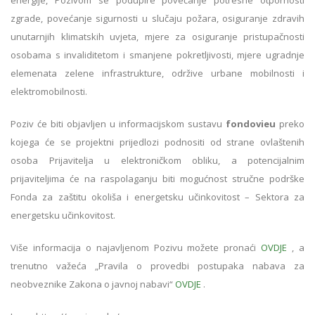
zgrade, povećanje sigurnosti u slučaju požara, osiguranje zdravih
unutarnjih klimatskih uvjeta, mjere za osiguranje pristupačnosti
osobama s invaliditetom i smanjene pokretljivosti, mjere ugradnje
elemenata zelene infrastrukture, održive urbane mobilnosti i
elektromobilnosti.
Poziv će biti objavljen u informacijskom sustavu
fondovieu
preko
kojega će se projektni prijedlozi podnositi od strane ovlaštenih
osoba Prijavitelja u elektroničkom obliku, a potencijalnim
prijaviteljima će na raspolaganju biti mogućnost stručne podrške
Fonda za zaštitu okoliša i energetsku učinkovitost – Sektora za
energetsku učinkovitost.
Više informacija o najavljenom Pozivu možete pronaći
OVDJE
, a
trenutno važeća „Pravila o provedbi postupaka nabava za
neobveznike Zakona o javnoj nabavi“
OVDJE
.