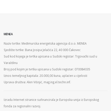
MENEA
Naziv tvrtke: Međimurska energetska agencija d.o.o. MENEA
Sjedište tvrtke: Bana Josipa Jelačića 22, 40 000 Čakovec
Sud kod kojega je tvrtka upisana u Sudski registar: Trgovački sud u
Varaždinu
Broj pod kojim je tvrtka upisana u Sudski registar: 070084035
Iznos temeljnog kapitala: 20.000,00 kuna, uplaćen u cijelosti
Uprava društva: Alen Višnjić, mag.ing.el.techn.inf.
Izradu Internet stranice sufinancirala je Europska unija iz Europskog
fonda za regionalni razvoj.