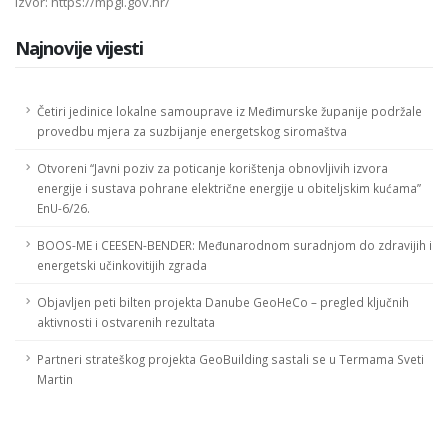
Izvor: https://mpgi.gov.hr/
Najnovije vijesti
Četiri jedinice lokalne samouprave iz Međimurske županije podržale
provedbu mjera za suzbijanje energetskog siromaštva
Otvoreni “Javni poziv za poticanje korištenja obnovljivih izvora
energije i sustava pohrane električne energije u obiteljskim kućama”
EnU-6/26.
BOOS-ME i CEESEN-BENDER: Međunarodnom suradnjom do zdravijih i
energetski učinkovitijih zgrada
Objavljen peti bilten projekta Danube GeoHeCo – pregled ključnih
aktivnosti i ostvarenih rezultata
Partneri strateškog projekta GeoBuilding sastali se u Termama Sveti
Martin