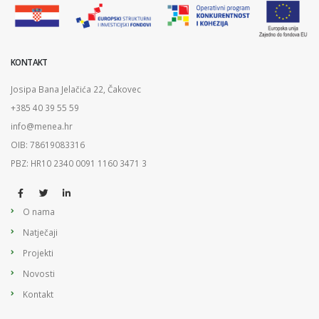
KONTAKT
Josipa Bana Jelačića 22, Čakovec
+385 40 39 55 59
info@menea.hr
OIB: 78619083316
PBZ: HR10 2340 0091 1160 3471 3
O nama
Natječaji
Projekti
Novosti
Kontakt