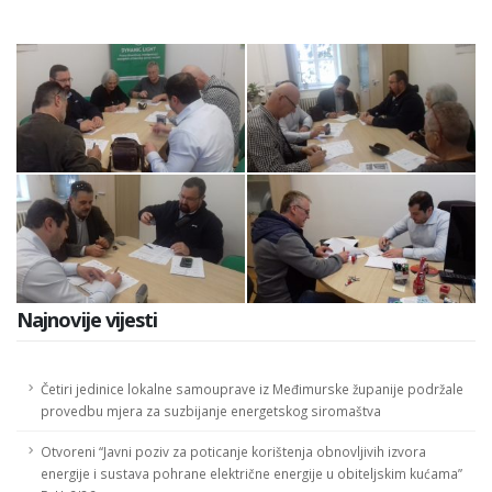
Najnovije vijesti
Četiri jedinice lokalne samouprave iz Međimurske županije podržale
provedbu mjera za suzbijanje energetskog siromaštva
Otvoreni “Javni poziv za poticanje korištenja obnovljivih izvora
energije i sustava pohrane električne energije u obiteljskim kućama”