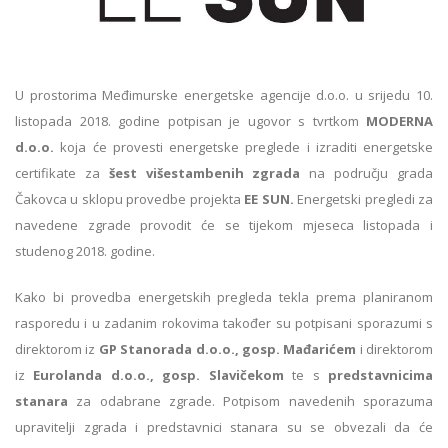
U prostorima Međimurske energetske agencije d.o.o. u srijedu 10.
listopada 2018. godine potpisan je ugovor s tvrtkom
MODERNA
d.o.o.
koja će provesti energetske preglede i izraditi energetske
certifikate za
šest višestambenih zgrada
na području grada
Čakovca u sklopu provedbe projekta
EE SUN.
Energetski pregledi za
navedene zgrade provodit će se tijekom mjeseca listopada i
studenog 2018. godine.
Kako bi provedba energetskih pregleda tekla prema planiranom
rasporedu i u zadanim rokovima također su potpisani sporazumi s
direktorom iz
GP Stanorada d.o.o., gosp. Mađarićem
i direktorom
iz
Eurolanda d.o.o., gosp. Slavičekom
te s
predstavnicima
stanara
za odabrane zgrade. Potpisom navedenih sporazuma
upravitelji zgrada i predstavnici stanara su se obvezali da će