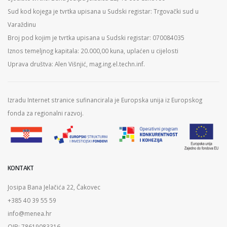
Sud kod kojega je tvrtka upisana u Sudski registar: Trgovački sud u
Varaždinu
Broj pod kojim je tvrtka upisana u Sudski registar: 070084035
Iznos temeljnog kapitala: 20.000,00 kuna, uplaćen u cijelosti
Uprava društva: Alen Višnjić, mag.ing.el.techn.inf.
Izradu Internet stranice sufinancirala je Europska unija iz Europskog
fonda za regionalni razvoj.
KONTAKT
Josipa Bana Jelačića 22, Čakovec
+385 40 39 55 59
info@menea.hr
OIB: 78619083316