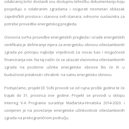
odabranoj tvrtci dostaviti svu dostupnu tehničku dokumentaciju koju
posjeduju o odabranim zgradama i osigurati nesmetan obilazak
zajedničkih prostora i stanova svih stanara, odnosno suvlasnika za
potrebe provedbe energetskog pregleda.
Osnovna svrha provedbe energetskih pregleda i izrade energetskih
certifikata je definiranje mjera za energetsku obnovu višestambenih
zgrada po principu najbolje vrijednosti za novac kao i mogućnosti
financiranja iste. Na taj način će se ukazati vlasnicima višestambenih
zgrada na pozitivne učinke energetske obnove što će ih u
budućnosti potaknuti i ohrabriti na samu energetsku obnovu.
Podsjećamo, projekt EE SUN provodi se od rujna prošle godine te će
trajati do 31. prosinca ove godine. Projekt se provodi u sklopu
Interreg V-A Programa suradnje Mađarska-Hrvatska 2014-2020. i
usmjeren je na povećanje energetske učinkovitosti višestambenih
zgrada na prekograničnom području.