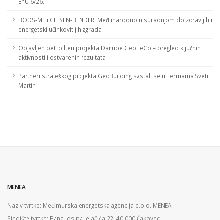
EnU-6/26.
BOOS-ME i CEESEN-BENDER: Međunarodnom suradnjom do zdravijih i
energetski učinkovitijih zgrada
Objavljen peti bilten projekta Danube GeoHeCo – pregled ključnih
aktivnosti i ostvarenih rezultata
Partneri strateškog projekta GeoBuilding sastali se u Termama Sveti
Martin
MENEA
Naziv tvrtke: Međimurska energetska agencija d.o.o. MENEA
Sjedište tvrtke: Bana Josipa Jelačića 22, 40 000 Čakovec