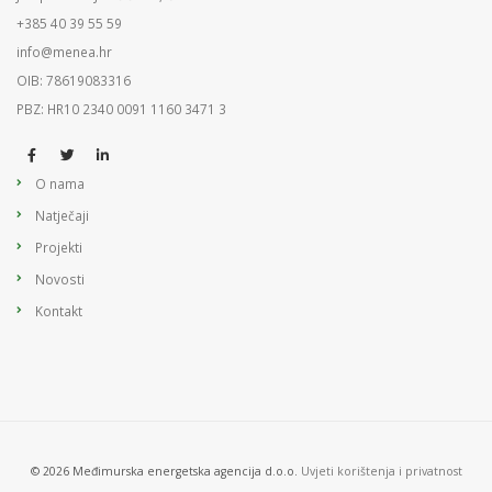
+385 40 39 55 59
info@menea.hr
OIB: 78619083316
PBZ: HR10 2340 0091 1160 3471 3
O nama
Natječaji
Projekti
Novosti
Kontakt
© 2026 Međimurska energetska agencija d.o.o.
Uvjeti korištenja i privatnost