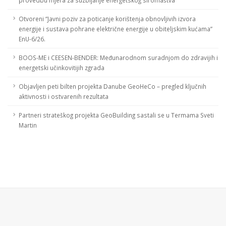
provedbu mjera za suzbijanje energetskog siromaštva
Otvoreni “Javni poziv za poticanje korištenja obnovljivih izvora
energije i sustava pohrane električne energije u obiteljskim kućama”
EnU-6/26.
BOOS-ME i CEESEN-BENDER: Međunarodnom suradnjom do zdravijih i
energetski učinkovitijih zgrada
Objavljen peti bilten projekta Danube GeoHeCo – pregled ključnih
aktivnosti i ostvarenih rezultata
Partneri strateškog projekta GeoBuilding sastali se u Termama Sveti
Martin