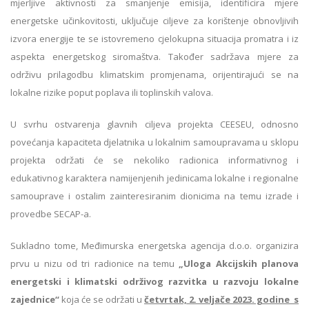
mjerljive aktivnosti za smanjenje emisija, identificira mjere
energetske učinkovitosti, uključuje ciljeve za korištenje obnovljivih
izvora energije te se istovremeno cjelokupna situacija promatra i iz
aspekta energetskog siromaštva. Također sadržava mjere za
održivu prilagodbu klimatskim promjenama, orijentirajući se na
lokalne rizike poput poplava ili toplinskih valova.
U svrhu ostvarenja glavnih ciljeva projekta CEESEU, odnosno
povećanja kapaciteta djelatnika u lokalnim samoupravama u sklopu
projekta održati će se nekoliko radionica informativnog i
edukativnog karaktera namijenjenih jedinicama lokalne i regionalne
samouprave i ostalim zainteresiranim dionicima na temu izrade i
provedbe SECAP-a.
Sukladno tome, Međimurska energetska agencija d.o.o. organizira
prvu u nizu od tri radionice na temu
„Uloga Akcijskih planova
energetski i klimatski održivog razvitka u razvoju lokalne
zajednice“
koja će se održati u
četvrtak, 2. veljače 2023. godine s