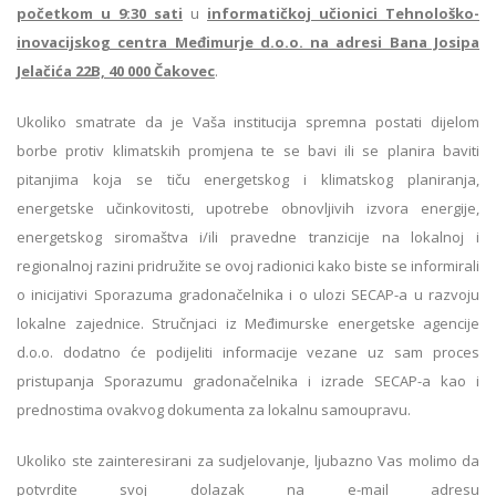
početkom u 9:30 sati
u
informatičkoj učionici Tehnološko-
inovacijskog centra Međimurje d.o.o. na adresi Bana Josipa
Jelačića 22B, 40 000 Čakovec
.
Ukoliko smatrate da je Vaša institucija spremna postati dijelom
borbe protiv klimatskih promjena te se bavi ili se planira baviti
pitanjima koja se tiču energetskog i klimatskog planiranja,
energetske učinkovitosti, upotrebe obnovljivih izvora energije,
energetskog siromaštva i/ili pravedne tranzicije na lokalnoj i
regionalnoj razini pridružite se ovoj radionici kako biste se informirali
o inicijativi Sporazuma gradonačelnika i o ulozi SECAP-a u razvoju
lokalne zajednice. Stručnjaci iz Međimurske energetske agencije
d.o.o. dodatno će podijeliti informacije vezane uz sam proces
pristupanja Sporazumu gradonačelnika i izrade SECAP-a kao i
prednostima ovakvog dokumenta za lokalnu samoupravu.
Ukoliko ste zainteresirani za sudjelovanje, ljubazno Vas molimo da
potvrdite svoj dolazak na e-mail adresu