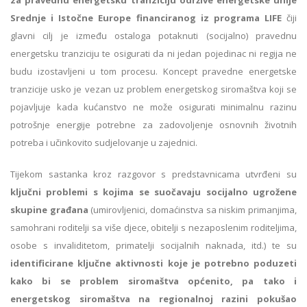
za pravednu energetsku tranziciju održive energetske unije
Srednje i Istočne Europe financiranog iz programa LIFE
čiji
glavni cilj je između ostaloga potaknuti (socijalno) pravednu
energetsku tranziciju te osigurati da ni jedan pojedinac ni regija ne
budu izostavljeni u tom procesu. Koncept pravedne energetske
tranzicije usko je vezan uz problem energetskog siromaštva koji se
pojavljuje kada kućanstvo ne može osigurati minimalnu razinu
potrošnje energije potrebne za zadovoljenje osnovnih životnih
potreba i učinkovito sudjelovanje u zajednici.
Tijekom sastanka kroz razgovor s predstavnicama utvrđeni su
ključni problemi s kojima se suočavaju socijalno ugrožene
skupine građana
(umirovljenici, domaćinstva sa niskim primanjima,
samohrani roditelji sa više djece, obitelji s nezaposlenim roditeljima,
osobe s invaliditetom, primatelji socijalnih naknada, itd.) te su
identificirane ključne aktivnosti koje je potrebno poduzeti
kako bi se problem
siromaštva općenito, pa tako i
energetskog siromaštva
na regionalnoj razini pokušao