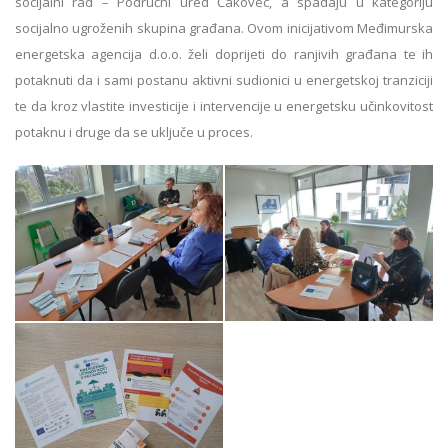
socijalni rad – Područni ured Čakovec, a spadaju u kategoriju
socijalno ugroženih skupina građana. Ovom inicijativom Međimurska
energetska agencija d.o.o. želi doprijeti do ranjivih građana te ih
potaknuti da i sami postanu aktivni sudionici u energetskoj tranziciji
te da kroz vlastite investicije i intervencije u energetsku učinkovitost
potaknu i druge da se uključe u proces.