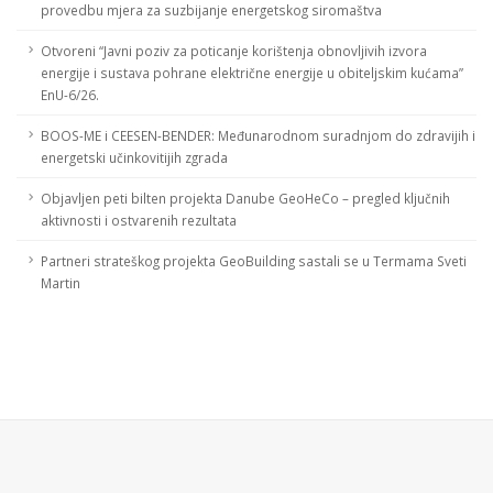
provedbu mjera za suzbijanje energetskog siromaštva
Otvoreni “Javni poziv za poticanje korištenja obnovljivih izvora
energije i sustava pohrane električne energije u obiteljskim kućama”
EnU-6/26.
BOOS-ME i CEESEN-BENDER: Međunarodnom suradnjom do zdravijih i
energetski učinkovitijih zgrada
Objavljen peti bilten projekta Danube GeoHeCo – pregled ključnih
aktivnosti i ostvarenih rezultata
Partneri strateškog projekta GeoBuilding sastali se u Termama Sveti
Martin