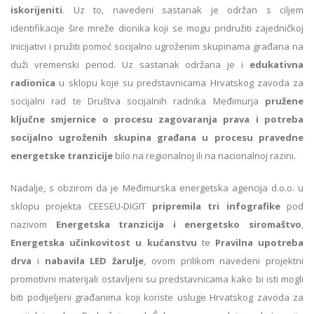
iskorijeniti
. Uz to, navedeni sastanak je održan s ciljem
identifikacije šire mreže dionika koji se mogu pridružiti zajedničkoj
inicijativi i pružiti pomoć socijalno ugroženim skupinama građana na
duži vremenski period. Uz sastanak održana je i
edukativna
radionica
u sklopu koje su predstavnicama Hrvatskog zavoda za
socijalni rad te Društva socijalnih radnika Međimurja
pružene
ključne smjernice o procesu zagovaranja prava i potreba
socijalno ugroženih skupina građana u procesu pravedne
energetske tranzicije
bilo na regionalnoj ili na nacionalnoj razini.
Nadalje, s obzirom da je Međimurska energetska agencija d.o.o. u
sklopu projekta CEESEU-DIGIT
pripremila tri infografike
pod
nazivom
Energetska tranzicija i energetsko siromaštvo
,
Energetska učinkovitost u kućanstvu
te
Pravilna upotreba
drva
i
nabavila LED žarulje
, ovom prilikom navedeni projektni
promotivni materijali ostavljeni su predstavnicama kako bi isti mogli
biti podijeljeni građanima koji koriste usluge Hrvatskog zavoda za