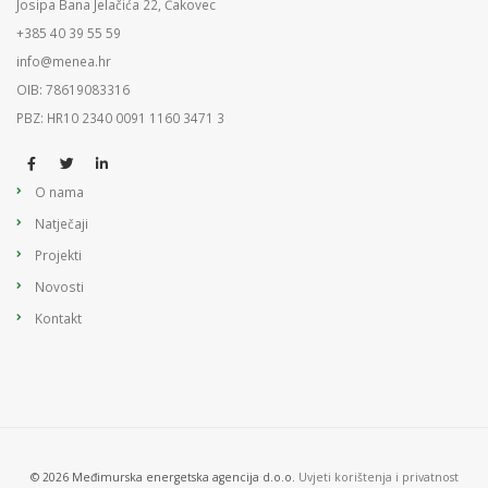
Josipa Bana Jelačića 22, Čakovec
+385 40 39 55 59
info@menea.hr
OIB: 78619083316
PBZ: HR10 2340 0091 1160 3471 3
O nama
Natječaji
Projekti
Novosti
Kontakt
© 2026 Međimurska energetska agencija d.o.o.
Uvjeti korištenja i privatnost