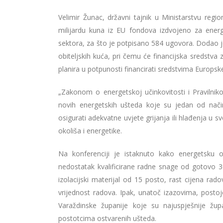
Velimir Žunac, državni tajnik u Ministarstvu reg
milijardu kuna iz EU fondova izdvojeno za energ
sektora, za što je potpisano 584 ugovora. Dodao j
obiteljskih kuća, pri čemu će financijska sredstva 
planira u potpunosti financirati sredstvima Europske
„Zakonom o energetskoj učinkovitosti i Pravilni
novih energetskih ušteda koje su jedan od nač
osigurati adekvatne uvjete grijanja ili hlađenja u s
okoliša i energetike.
Na konferenciji je istaknuto kako energetsku o
nedostatak kvalificirane radne snage od gotovo 30.
izolacijski materijal od 15 posto, rast cijena r
vrijednost radova. Ipak, unatoč izazovima, postoj
Varaždinske županije koje su najuspješnije žup
postotcima ostvarenih ušteda.