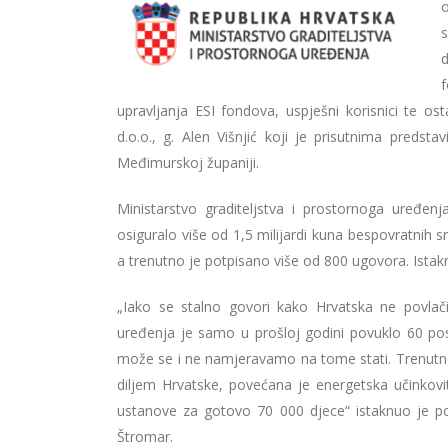
o
s
d
f
upravljanja ESI fondova, uspješni korisnici te o
d.o.o., g. Alen Višnjić koji je prisutnima preds
Međimurskoj županiji.
Ministarstvo graditeljstva i prostornoga uređen
osiguralo više od 1,5 milijardi kuna bespovratnih s
a trenutno je potpisano više od 800 ugovora. Istakn
„Iako se stalno govori kako Hrvatska ne povlači
uređenja je samo u prošloj godini povuklo 60 pos
može se i ne namjeravamo na tome stati. Trenutno s
diljem Hrvatske, povećana je energetska učinko
ustanove za gotovo 70 000 djece“ istaknuo je pot
Štromar.