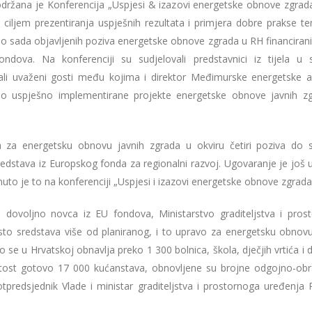
držana je Konferencija „Uspjesi & izazovi energetske obnove zgrad
 ciljem prezentiranja uspješnih rezultata i primjera dobre prakse t
o sada objavljenih poziva energetske obnove zgrada u RH financiranih
ondova. Na konferenciji su sudjelovali predstavnici iz tijela u 
stali uvaženi gosti među kojima i direktor Međimurske energetske a
tavio uspješno implementirane projekte energetske obnove javnih z
ja za energetsku obnovu javnih zgrada u okviru četiri poziva do 
redstava iz Europskog fonda za regionalni razvoj. Ugovaranje je još u
uto je to na konferenciji „Uspjesi i izazovi energetske obnove zgrada
 dovoljno novca iz EU fondova, Ministarstvo graditeljstva i pros
to sredstava više od planiranog, i to upravo za energetsku obnovu
e u Hrvatskoj obnavlja preko 1 300 bolnica, škola, dječjih vrtića i 
vitost gotovo 17 000 kućanstava, obnovljene su brojne odgojno-ob
predsjednik Vlade i ministar graditeljstva i prostornoga uređenja 