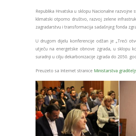
Republika Hrvatska u sklopu Nacionalne razvojne st
klimatski otporno društvo, razvoj zelene infrastru
zagradarstvu i transformacija sadašnjeg fonda zgr
U drugom dijelu konferencije odžan je „Treći otvor
utječu na energetske obnove zgrada, u sklopu koj
suradnji u cilju dekarbonizacije zgrada do 2050. god
Preuzeto sa Internet stranice
Ministarstva graditel