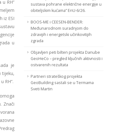
a u RH“
sustava pohrane električne energije u
emeljem
obiteljskim kućama” EnU-6/26.
 iz ESI
BOOS-ME i CEESEN-BENDER:
sustavu
Međunarodnom suradnjom do
gencije
zdravijih i energetski učinkovitijih
zgrada
grada u
Objavljen peti bilten projekta Danube
GeoHeCo – pregled ključnih aktivnosti i
sada je
ostvarenih rezultata
 tijeku,
Partneri strateškog projekta
 u RH“.
GeoBuilding sastali se u Termama
Sveti Martin
tornoga
. Znači
dvorana
razovne
Predrag