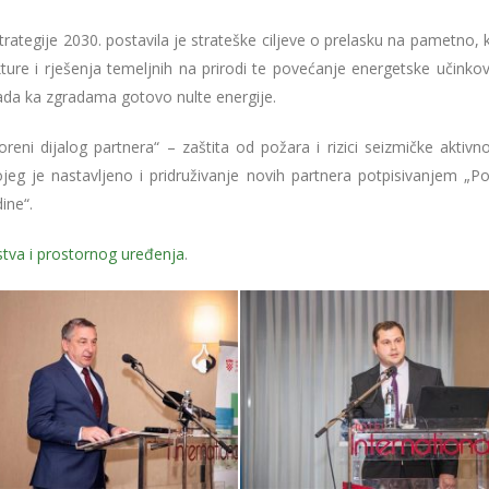
rategije 2030. postavila je strateške ciljeve o prelasku na pametno, 
kture i rješenja temeljnih na prirodi te povećanje energetske učinkov
ada ka zgradama gotovo nulte energije.
eni dijalog partnera“ – zaštita od požara i rizici seizmičke aktivno
eg je nastavljeno i pridruživanje novih partnera potpisivanjem „Po
ine“.
jstva i prostornog uređenja
.