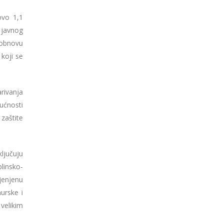
ovo 1,1
 javnog
 obnovu
 koji se
rivanja
ućnosti
 zaštite
ljučuju
linsko-
jenjenu
urske i
velikim