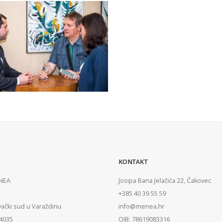
KONTAKT
ENEA
Josipa Bana Jelačića 22, Čakovec
+385 40 39 55 59
vački sud u Varaždinu
info@menea.hr
84035
OIB: 78619083316