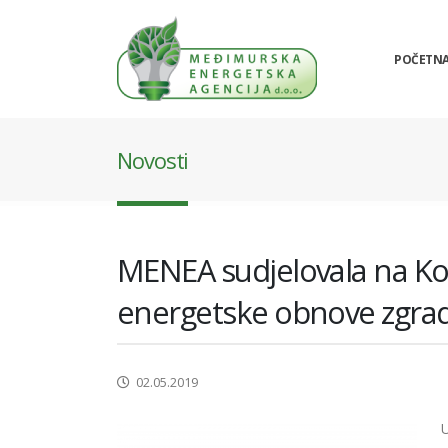
POČETN
Novosti
MENEA sudjelovala na Konf
energetske obnove zgrad
02.05.2019
U