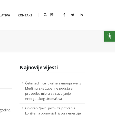
LATIVA
KONTAKT
Op
Najnovije vijesti
Četiri jedinice lokalne samouprave iz
Međimurske županije podržale
provedbu mjera za suzbijanje
energetskog siromaštva
Otvoreni “Javni poziv za poticanje
godine,
korištenja obnovljivih izvora energije i