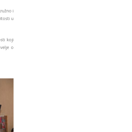
kružno i
itosti u
sti koji
velje o