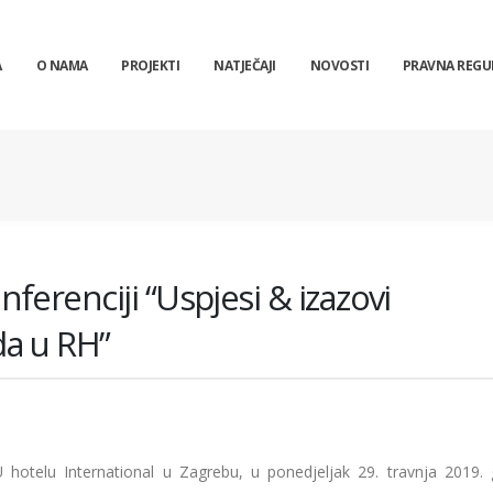
A
O NAMA
PROJEKTI
NATJEČAJI
NOVOSTI
PRAVNA REGU
erenciji “Uspjesi & izazovi
a u RH”
 hotelu International u Zagrebu, u ponedjeljak 29. travnja 2019. 