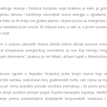
ionalnoga razvoja i fondova Europske unije istaknuo je kako je got
etsku obnovu i korištenje obnovljivih izvora energije u zgradama
e kako se do kraja ove godine planira i objava poziva za energetsku
za navedeni poziv iznositi 30 milijuna eura, a radi se o prvom pozivu
 unije.
kom o sustavu obveznih shema ušteda želimo ubrzati procese ostva
ina smanjivanja energetskog siromaštva za one koji nemaju mog
vojim domovima“, istaknuo je Ivo Milatić, državni tajnik u Ministarstvu
bnovu zgrada u Republici Hrvatskoj prate brojni izazovi koju uk
000 radnika, nedostatan broj građevinskih tvrtki, rast cijena za top
adova pri čemu pojedine ponude izvođača premašuju i 30 posto proci
e brojni pozitivni primjeri poput Osječko-baranjske županije, Međim
anije prema pokazateljima dodijeljenih bespovratnih sredstava i 