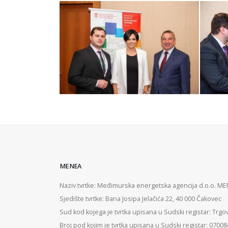
MENEA
Naziv tvrtke: Međimurska energetska agencija d.o.o. M
Sjedište tvrtke: Bana Josipa Jelačića 22, 40 000 Čakovec
Sud kod kojega je tvrtka upisana u Sudski registar: Trgo
Broj pod kojim je tvrtka upisana u Sudski registar: 0700