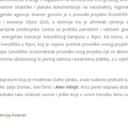
elevantne strateške i planske dokumentacije na nacionalnoj, regiona
ergetske agencije Kvarner govorio je o provedbi projekta ISLANDER 
e i inovacije Obzor 2020, a intencija mu je afirmirati rješenja 
, zamjenik predstojnika Centra za podršku pametnim i održivim gr
an energetske tranzicije Sveučilišnog kampusa u Rijeci. Na koncu, o
veučilišta u Rijeci, koji je najavio početak provedbe novog projek
a. Sveučilište će koordinirati provedbu ovog projekta čije će aktivno
nicima obrazovnog te javnog sektora i kreatorima politika, a s cilje
raspravom koju je moderirao Darko Jardas, a kao sudionici pridružili 
ske: Julije Domac, Ivan Šimić i
Alen Višnjić
. Kroz panel raspravu dod
 jednako tako istaknuti izazovi i prilike koje u ovom trenutku bitno 
encija Kvarner
.