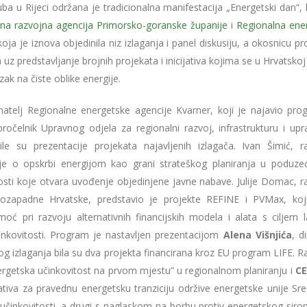
a u Rijeci održana je tradicionalna manifestacija „Energetski dan“, 
na razvojna agencija Primorsko-goranske županije
i
Regionalna ene
koja je iznova objedinila niz izlaganja i panel diskusiju, a okosnicu 
z predstavljanje brojnih projekata i inicijativa kojima se u Hrvatskoj
zak na čiste oblike energije.
telj Regionalne energetske agencije Kvarner, koji je najavio pro
očelnik Upravnog odjela za regionalni razvoj, infrastrukturu i upra
le su prezentacije projekata najavljenih izlagača. Ivan Šimić, ra
 je o opskrbi energijom kao grani strateškog planiranja u poduze
i koje otvara uvođenje objedinjene javne nabave. Julije Domac, ra
erozapadne Hrvatske, predstavio je projekte REFINE i PVMax, ko
oć pri razvoju alternativnih financijskih modela i alata s ciljem l
činkovitosti. Program je nastavljen prezentacijom
Alena Višnjića
, d
 izlaganja bila su dva projekta financirana kroz EU program LIFE. Ra
rgetska učinkovitost na prvom mjestu” u regionalnom planiranju i
CE
jativa za pravednu energetsku tranziciju održive energetske unije Sre
 učinkovitosti, a drugi s naglaskom na borbu protiv energetskog siro