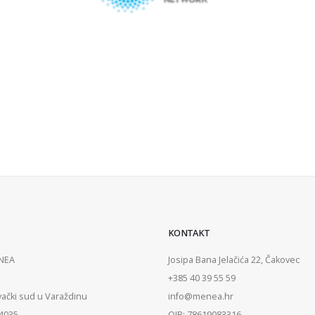
KONTAKT
ENEA
Josipa Bana Jelačića 22, Čakovec
+385 40 39 55 59
vački sud u Varaždinu
info@menea.hr
84035
OIB: 78619083316