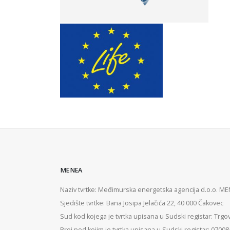
MENEA
Naziv tvrtke: Međimurska energetska agencija d.o.o. M
Sjedište tvrtke: Bana Josipa Jelačića 22, 40 000 Čakovec
Sud kod kojega je tvrtka upisana u Sudski registar: Trgo
Broj pod kojim je tvrtka upisana u Sudski registar: 0700