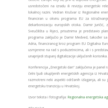
usredotočeni na izradu ili reviziju energetski r
lokalnoj razini. Vedran Krušvar iz Regionalne en
financiran u okviru programa EU za istraživanj
dekarbonizaciju europskih otoka. Damir Juričić
Sveučilišta u Rijeci, prisutnima je predstavio pl
programa zaključio je Damir Medved, također sa S
Adria, financiranog kroz program EU Digitalna Europ
usmjerene na rad s poduzetnicima, ali i s predstav
unaprijedi stupanj digitalizacije uključenih korisnika.
Konferencija „Energetski dan“ zaključena je panel 
čelni ljudi okupljenih energetskih agencija iz Hrvat
razmotreni neki aspekti održanih izlaganja, ali su
energetsku tranziciju u Hrvatskoj.
Izvor teksta i fotografija:
Regionalna energetska ag