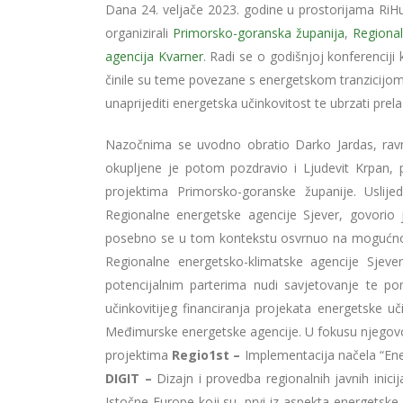
Dana 24. veljače 2023. godine u prostorijama RiHub
organizirali
Primorsko-goranska županija
,
Regional
agencija Kvarner
. Radi se o godišnjoj konferenciji 
činile su teme povezane s energetskom tranzicijom u
unaprijediti energetska učinkovitost te ubrzati prela
Nazočnima se uvodno obratio Darko Jardas, ravna
okupljene je potom pozdravio i Ljudevit Krpan, pr
projektima Primorsko-goranske županije. Uslijedi
Regionalne energetske agencije Sjever, govorio
posebno se u tom kontekstu osvrnuo na mogućnost
Regionalne energetsko-klimatske agencije Sjev
potencijalnim parterima nudi savjetovanje te pom
učinkovitijeg financiranja projekata energetske u
Međimurske energetske agencije. U fokusu njegovog
projektima
Regio1st –
Implementacija načela “Ene
DIGIT –
Dizajn i provedba regionalnih javnih inici
Istočne Europe koji su, prvi iz aspekta energetske