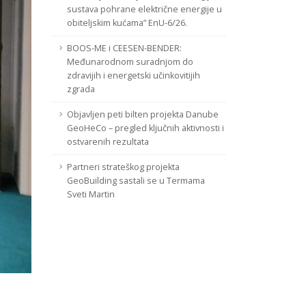
sustava pohrane električne energije u
obiteljskim kućama” EnU-6/26.
BOOS-ME i CEESEN-BENDER:
Međunarodnom suradnjom do
zdravijih i energetski učinkovitijih
zgrada
Objavljen peti bilten projekta Danube
GeoHeCo – pregled ključnih aktivnosti i
ostvarenih rezultata
Partneri strateškog projekta
GeoBuilding sastali se u Termama
Sveti Martin