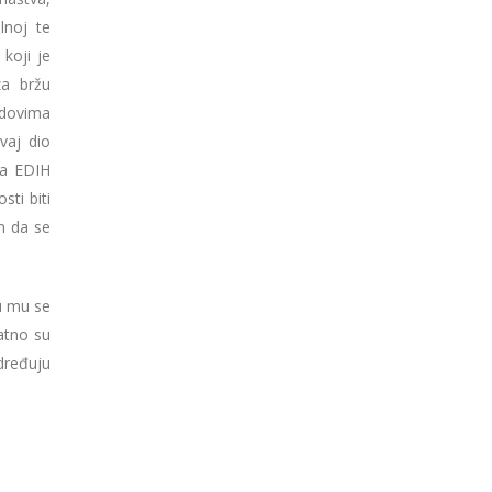
lnoj te
koji je
za bržu
adovima
vaj dio
ta EDIH
sti biti
m da se
su mu se
atno su
određuju