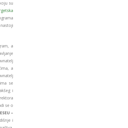
koju su
rgetska
programa
 nastoji
gram, a
vljanje
vnatelj
ćima, a
vnatelj
jima se
akšeg i
irektora
di se o
ESEU –
dišnje i
maštva,