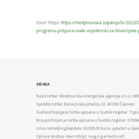
Izvor: https:
https://medjimurska-zupanija.hr/2023/
programu-potpora-male-vrijednosti-za-financijske-
MENEA
Naziv tvrtke: Međimurska energetska agencija d.o.o. M
Sjedište tvrtke: Bana Josipa Jelačića 22, 40 000 Čakovec
Sud kod kojega je tvrtka upisana u Sudski registar: Trgo
Broj pod kojim je tvrtka upisana u Sudski registar: 0700
Iznos temeljnog kapitala: 20.000,00 kuna, uplaćen u cijel
Uprava društva: Alen Višnjić, mag.ing.el.techn.inf.