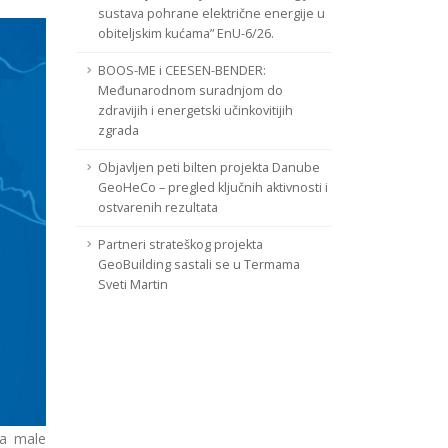
sustava pohrane električne energije u
obiteljskim kućama” EnU-6/26.
BOOS-ME i CEESEN-BENDER:
Međunarodnom suradnjom do
zdravijih i energetski učinkovitijih
zgrada
Objavljen peti bilten projekta Danube
GeoHeCo – pregled ključnih aktivnosti i
ostvarenih rezultata
Partneri strateškog projekta
GeoBuilding sastali se u Termama
Sveti Martin
ra male