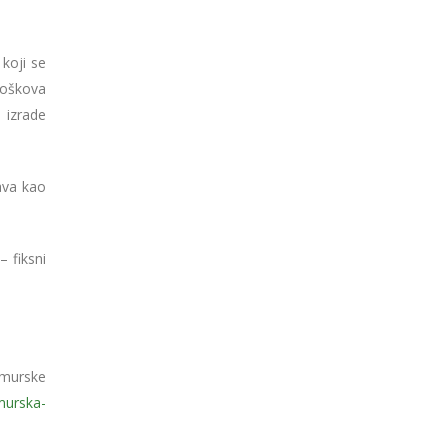
 koji se
roškova
 izrade
ava kao
 fiksni
imurske
urska-