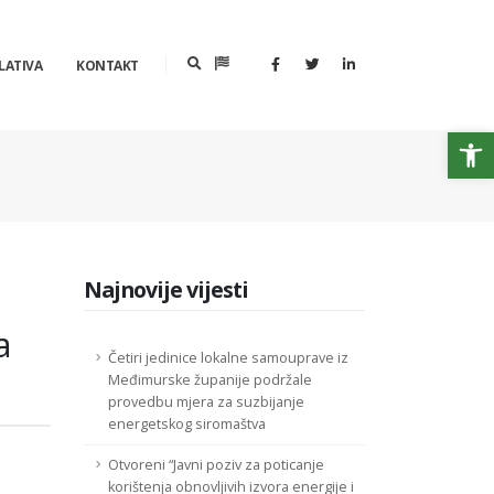
LATIVA
KONTAKT
Op
Najnovije vijesti
a
Četiri jedinice lokalne samouprave iz
Međimurske županije podržale
provedbu mjera za suzbijanje
energetskog siromaštva
Otvoreni “Javni poziv za poticanje
korištenja obnovljivih izvora energije i