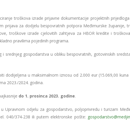
nciranje troškova izrade prijavne dokumentacije projektnih prijedloga
sim prijava za dodjelu bespovratnih potpora Međimurske županije, t
e, troškove izrade cjelovitih zahtjeva za HBOR kredite i troškova
kladno pravilima pojedinih programa.
g i srednjeg gospodarstva u obliku bespovratnih, gotovinskih sredst
i dodijeljena u maksimalnom iznosu od 2.000 eur (15.069,00 kuna –
ama 2023./2024. godina.
 najkasnije
do 1. prosinca 2023. godine
.
i u Upravnom odjelu za gospodarstvo, poljoprivredu i turizam Međ
el. 040/374-238 ili putem elektronske pošte:
gospodarstvo@medjim