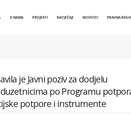
A
O NAMA
PROJEKTI
NATJEČAJI
NOVOSTI
PRAVNA REGU
ila je Javni poziv za dodjelu
oduzetnicima po Programu potpor
cijske potpore i instrumente