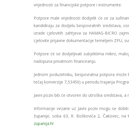
vrijednosti za financijske potpore i instrumente.
Potpore male vrijednosti dodijelit će se za sufina
kandidiraju za dodjelu bespovratnih sredstava, o
izrade cjelovitih zahtjeva za HAMAG-BICRO zajmov
cjelovite prijavne dokumentacije temeljem ZPU, su
Potpore će se dodjeljivati subjektima mikro, malo
nadopuna privatnom financiranju.
Jednom poduzetniku, bespovratna potpora može bit
tečaj konverzije 7,53450) u periodu trajanja Progr
Javni poziv biti će otvoren do utroška sredstava, a
Informacije vezane uz Javni poziv mogu se dobit
županije, soba 63, R. Boškovića 2, Čakovec, na t
zupanija.hr