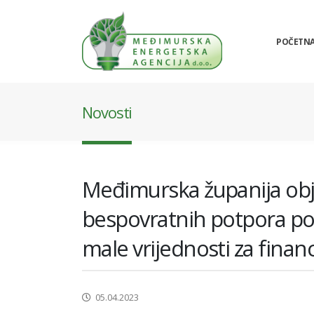
POČETN
Novosti
Međimurska županija objav
bespovratnih potpora p
male vrijednosti za finan
05.04.2023