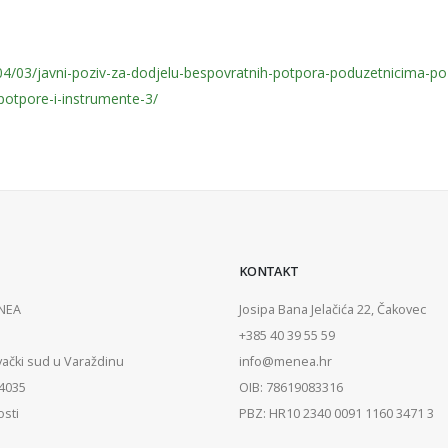
04/03/javni-poziv-za-dodjelu-bespovratnih-potpora-poduzetnicima-po
potpore-i-instrumente-3/
KONTAKT
ENEA
Josipa Bana Jelačića 22, Čakovec
+385 40 39 55 59
vački sud u Varaždinu
info@menea.hr
84035
OIB: 78619083316
osti
PBZ: HR10 2340 0091 1160 3471 3