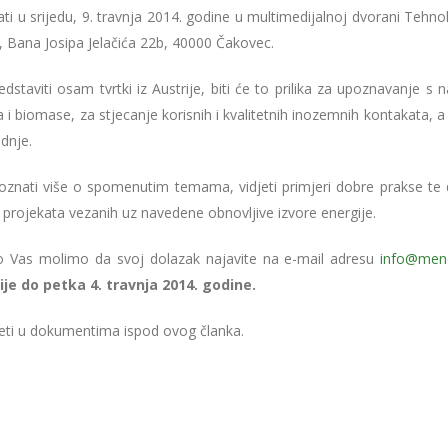
ti u srijedu, 9. travnja 2014. godine u multimedijalnoj dvorani Tehn
 Bana Josipa Jelačića 22b, 40000 Čakovec.
dstaviti osam tvrtki iz Austrije, biti će to prilika za upoznavanje s
a i biomase, za stjecanje korisnih i kvalitetnih inozemnih kontakata, a
dnje.
oznati više o spomenutim temama, vidjeti primjeri dobre prakse te 
h projekata vezanih uz navedene obnovljive izvore energije.
zno Vas molimo da svoj dolazak najavite na e-mail adresu
info@men
je do petka 4. travnja 2014. godine.
jeti u dokumentima ispod ovog članka.