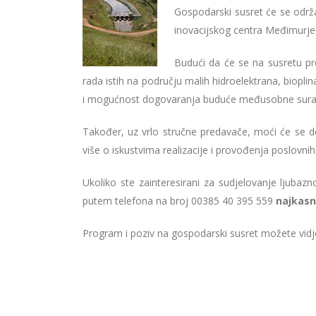
Gospodarski susret će se održa
inovacijskog centra Međimurje,
Budući da će se na susretu pre
rada istih na području malih hidroelektrana, bioplin
i mogućnost dogovaranja buduće međusobne sura
Također, uz vrlo stručne predavače, moći će se d
više o iskustvima realizacije i provođenja poslovni
Ukoliko ste zainteresirani za sudjelovanje ljuba
putem telefona na broj 00385 40 395 559
najkasni
Program i poziv na gospodarski susret možete vid