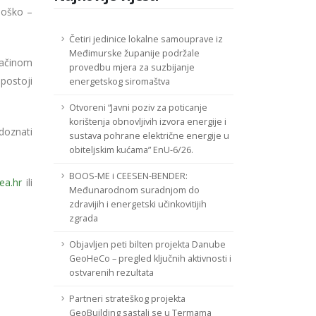
ološko –
Četiri jedinice lokalne samouprave iz
Međimurske županije podržale
 načinom
provedbu mjera za suzbijanje
 postoji
energetskog siromaštva
Otvoreni “Javni poziv za poticanje
korištenja obnovljivih izvora energije i
doznati
sustava pohrane električne energije u
obiteljskim kućama” EnU-6/26.
BOOS-ME i CEESEN-BENDER:
ea.hr
ili
Međunarodnom suradnjom do
zdravijih i energetski učinkovitijih
zgrada
Objavljen peti bilten projekta Danube
GeoHeCo – pregled ključnih aktivnosti i
ostvarenih rezultata
Partneri strateškog projekta
GeoBuilding sastali se u Termama