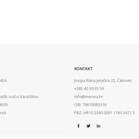
KONTAKT
ENEA
Josipa Bana Jelačića 22, Čakovec
+385 40 39 55 59
vački sud u Varaždinu
info@menea.hr
84035
OIB: 78619083316
osti
PBZ: HR10 2340 0091 1160 3471 3