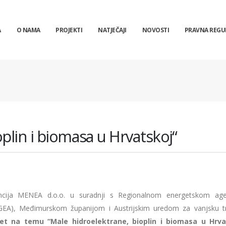
A
O NAMA
PROJEKTI
NATJEČAJI
NOVOSTI
PRAVNA REGU
plin i biomasa u Hrvatskoj“
cija MENEA d.o.o. u suradnji s Regionalnom energetskom age
GEA), Međimurskom županijom i Austrijskim uredom za vanjsku t
et na temu “Male hidroelektrane, bioplin i biomasa u Hrva