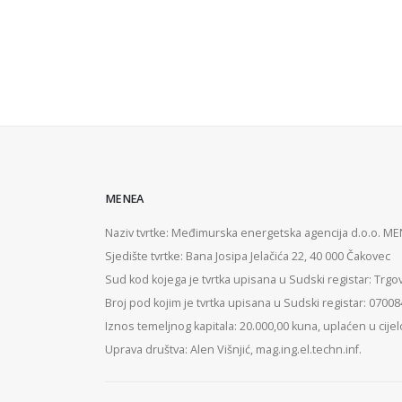
MENEA
Naziv tvrtke: Međimurska energetska agencija d.o.o. M
Sjedište tvrtke: Bana Josipa Jelačića 22, 40 000 Čakovec
Sud kod kojega je tvrtka upisana u Sudski registar: Trgo
Broj pod kojim je tvrtka upisana u Sudski registar: 0700
Iznos temeljnog kapitala: 20.000,00 kuna, uplaćen u cijel
Uprava društva: Alen Višnjić, mag.ing.el.techn.inf.