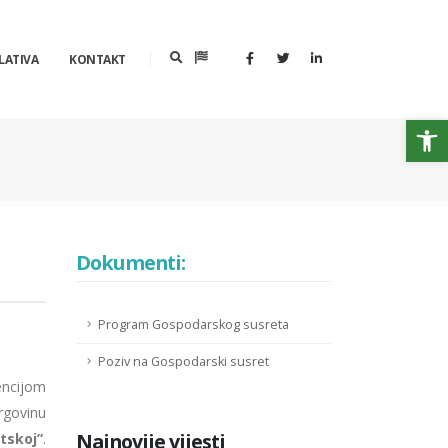
LATIVA
KONTAKT
Op
Dokumenti:
Program Gospodarskog susreta
Poziv na Gospodarski susret
ncijom
rgovinu
Najnovije vijesti
tskoj”
.