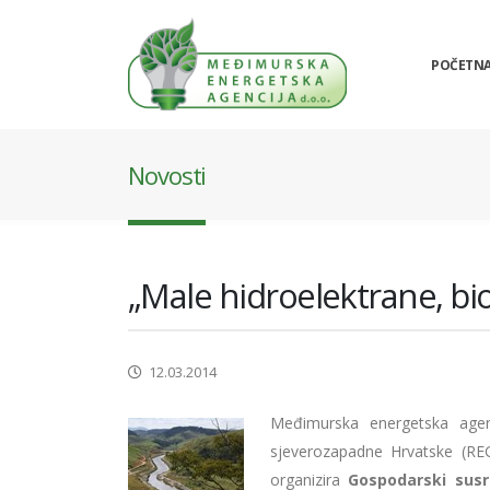
POČETN
Novosti
„Male hidroelektrane, bio
12.03.2014
Međimurska energetska agen
sjeverozapadne Hrvatske (RE
organizira
Gospodarski susr