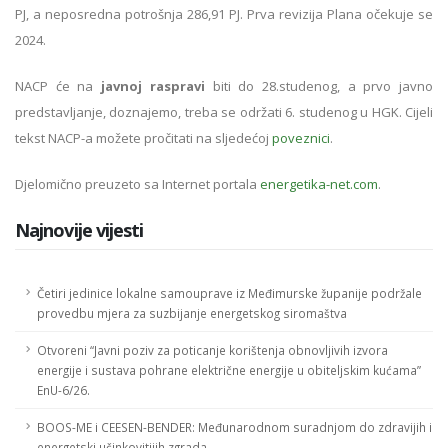
PJ, a neposredna potrošnja 286,91 PJ. Prva revizija Plana očekuje se
2024.
NACP će na
javnoj raspravi
biti do 28.studenog, a prvo javno
predstavljanje, doznajemo, treba se održati 6. studenog u HGK. Cijeli
tekst NACP-a možete pročitati na sljedećoj
poveznici
.
Djelomično preuzeto sa Internet portala
energetika-net.com
.
Najnovije vijesti
Četiri jedinice lokalne samouprave iz Međimurske županije podržale
provedbu mjera za suzbijanje energetskog siromaštva
Otvoreni “Javni poziv za poticanje korištenja obnovljivih izvora
energije i sustava pohrane električne energije u obiteljskim kućama”
EnU-6/26.
BOOS-ME i CEESEN-BENDER: Međunarodnom suradnjom do zdravijih i
energetski učinkovitijih zgrada