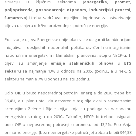
situaciju u ključnim sektorima (
energetika, promet,
poljoprivreda, gospodarenje otpadom, industrijski procesi,
šumarstvo
) i treba sadržavati mjerljive doprinose za ostvarivanje
ciljeva u smjeru održive proizvodnje i potrošnje energije.
Postizanje ciljeva Energetske unije planira se osigurati kombinacijom
inicijativa i dosljednih nacionalnih politika utvrđenih u integriranim
nacionalnim energetskim i klimatskim planovima, stoji u NECP-u. Ti
ciljevi su smanjenje
emisije stakleničkih plinova
u
ETS
sektoru
za najmanje 43% u odnosu na 2005. godinu., a u ne-ETS
sektoru najmanje 7% u odnosu na istu godinu.
Udio
OIE
u bruto neposrednoj potrošnji energije do 2030. treba biti
36,4%, a u planu stoji da ostvarenje tog cilja ovisi o razmatranim
scenarijima Zelene i Bijele knjige koja su podloga za nacionalnu
energetsku strategiju do 2030.. Također, NECP bi trebao osigurati
udio OIE u neposrednoj potrošnji u prometu od 13,2%. Potrošnja
primarne energije (bez neenergetske potrošnje) trebala bi biti 344,38