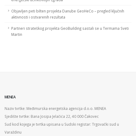
Objavljen peti bilten projekta Danube GeoHeCo – pregled ključnih
aktivnosti i ostvarenih rezultata
Partneri strateškog projekta GeoBuilding sastali se u Termama Sveti
Martin
MENEA
Naziv tvrtke: Međimurska energetska agencija d.o.o. MENEA
Sjedište tvrtke: Bana Josipa Jelačića 22, 40 000 Čakovec
Sud kod kojega je tvrtka upisana u Sudski registar: Trgovački sud u
Varaždinu