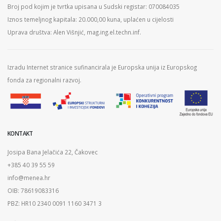
Broj pod kojim je tvrtka upisana u Sudski registar: 070084035
Iznos temeljnog kapitala: 20.000,00 kuna, uplaćen u cijelosti
Uprava društva: Alen Višnjić, mag.ing.el.techn.inf.
Izradu Internet stranice sufinancirala je Europska unija iz Europskog
fonda za regionalni razvoj.
KONTAKT
Josipa Bana Jelačića 22, Čakovec
+385 40 39 55 59
info@menea.hr
OIB: 78619083316
PBZ: HR10 2340 0091 1160 3471 3