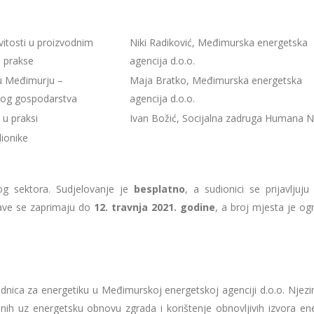
itosti u proizvodnim
Niki Radiković, Međimurska energetska
 prakse
agencija d.o.o.
 u Međimurju –
Maja Bratko, Međimurska energetska
žnog gospodarstva
agencija d.o.o.
 u praksi
Ivan Božić, Socijalna zadruga Humana 
ionike
nog sektora. Sudjelovanje je
besplatno
, a sudionici se prijavljuj
ave se zaprimaju do
12. travnja 2021. godine
, a broj mjesta je og
uradnica za energetiku u Međimurskoj energetskoj agenciji d.o.o. Njezi
nih uz energetsku obnovu zgrada i korištenje obnovljivih izvora ene