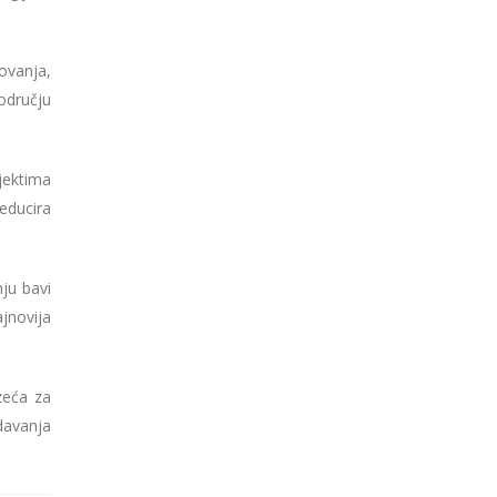
ovanja,
odručju
ojektima
educira
nju bavi
ajnovija
zeća za
davanja