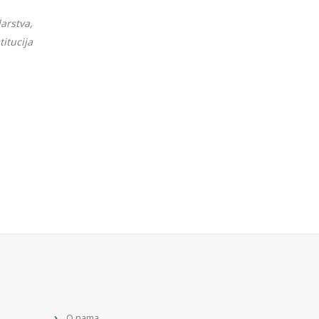
arstva,
itucija
O nama