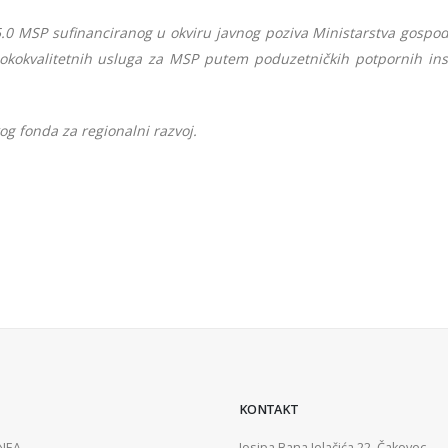
5.0 MSP sufinanciranog u okviru javnog poziva Ministarstva gospod
okokvalitetnih usluga za MSP putem poduzetničkih potpornih inst
kog fonda za regionalni razvoj
.
KONTAKT
ENEA
Josipa Bana Jelačića 22, Čakovec