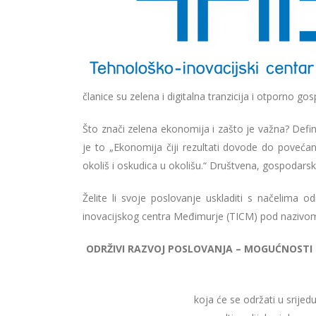
članice su zelena i digitalna tranzicija i otporno go
Što znači zelena ekonomija i zašto je važna? Defin
je to „Ekonomija čiji rezultati dovode do povećan
okoliš i oskudica u okolišu.“ Društvena, gospodarsk
Želite li svoje poslovanje uskladiti s načelima odr
inovacijskog centra Međimurje (TICM) pod nazivo
ODRŽIVI RAZVOJ POSLOVANJA – MOGUĆNOSTI K
koja će se održati u srijed