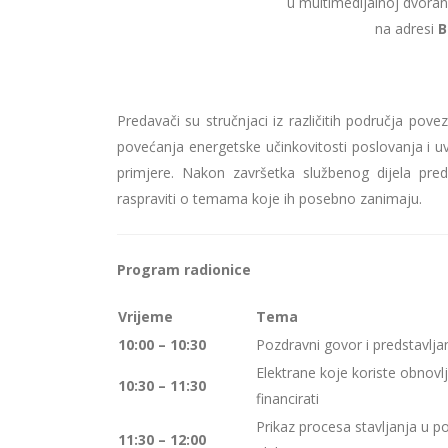
u multimedijalnoj dvoran
na adresi
B
Predavači su stručnjaci iz različitih područja pov
povećanja energetske učinkovitosti poslovanja i u
primjere. Nakon završetka službenog dijela preda
raspraviti o temama koje ih posebno zanimaju.
Program radionice
Vrijeme
Tema
10:00 – 10:30
Pozdravni govor i predstavlja
Elektrane koje koriste obnovlj
10:30 – 11:30
financirati
Prikaz procesa stavljanja u 
11:30 – 12:00