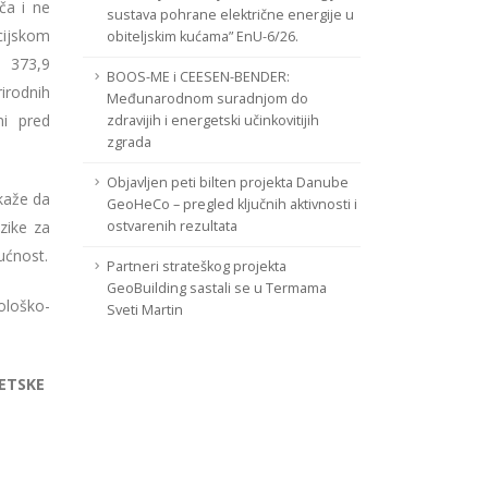
ča i ne
sustava pohrane električne energije u
cijskom
obiteljskim kućama” EnU-6/26.
o 373,9
BOOS-ME i CEESEN-BENDER:
rirodnih
Međunarodnom suradnjom do
ni pred
zdravijih i energetski učinkovitijih
zgrada
Objavljen peti bilten projekta Danube
kaže da
GeoHeCo – pregled ključnih aktivnosti i
zike za
ostvarenih rezultata
ućnost.
Partneri strateškog projekta
GeoBuilding sastali se u Termama
nološko-
Sveti Martin
GETSKE