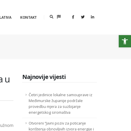
LATIVA
KONTAKT
Op
a u
Najnovije vijesti
Četiri jedinice lokalne samouprave iz
Međimurske županije podržale
provedbu mjera za suzbijanje
energetskog siromaštva
Otvoreni “Javni poziv za poticanje
kružnom
korištenja obnovljivih izvora energije i