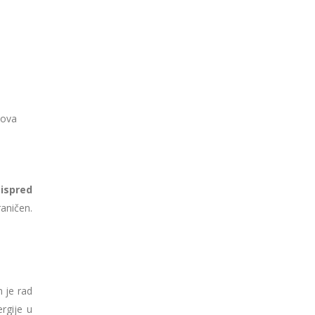
Nova
u
ispred
raničen.
n je rad
rgije u