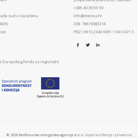
+385 40 39 55 59
vački sud u Varaždinu
info@menea.hr
84035
OIB: 78619083316
osti
PBZ: HR10 2340 0091 1160 3471 3
 iz Europskog fonda za regionalni
© 2026 Međimurska energetska agencija d.o.o.
Uvjeti korištenja i privatnost