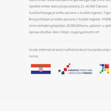
Sjedište tvrtke: Bana Josipa Jelačića 22, 40 000 Čakovec
Sud kod kojega je tvrtka upisana u Sudski registar: Trgo
Broj pod kojim je tvrtka upisana u Sudski registar: 0700
Iznos temeljnog kapitala: 20.000,00 kuna, uplaćen u cijel
Uprava društva: Alen Višnjić, mag.ing.el.techn.inf.
Izradu Internet stranice sufinancirala je Europska unija
razvoj.