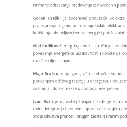
istima te održavanje predavanja iz navedenih podru
Goran Oreški
je suosnivač poduzeća Solektra d
projektiranja i gradnje fotonaponskih elektran
korištenja obnovljivih izvora energije i potiče zain
Niki Radiković
, mag. ing. mech., stručni je suradn
povećanja energetske učinkovitosti i korištenja 
različite ciljne skupine.
Maja Bratko
, mag. geol., viša je stručna suradn
poticanjem održivog razvoja u energetici. Poduzetn
saznanja i dobre prakse u području energetike.
Ivan Božić
je upravitelj Socijalne zadruge Human
radnu integraciju i ponovnu uporabu. U svojem pos
svoja iskustva prenosi i drugim zainteresiranim po