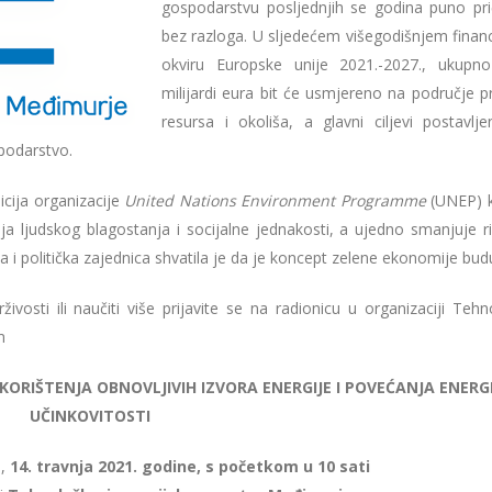
gospodarstvu posljednjih se godina puno pri
bez razloga. U sljedećem višegodišnjem finan
okviru Europske unije 2021.-2027., ukupn
milijardi eura bit će usmjereno na područje p
resursa i okoliša, a glavni ciljevi postavlje
spodarstvo.
icija organizacije
United Nations Environment Programme
(UNEP) 
ja ljudskog blagostanja i socijalne jednakosti, a ujedno smanjuje ri
a i politička zajednica shvatila je da je koncept zelene ekonomije bud
živosti ili naučiti više prijavite se na radionicu u organizaciji Teh
m
ORIŠTENJA OBNOVLJIVIH IZVORA ENERGIJE I POVEĆANJA ENER
UČINKOVITOSTI
u,
14. travnja 2021. godine, s početkom u 10 sati