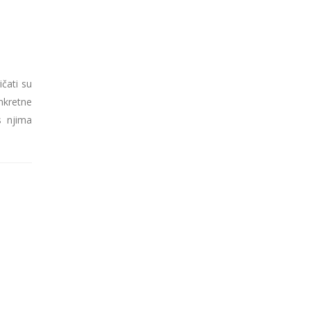
ičati su
nkretne
s njima