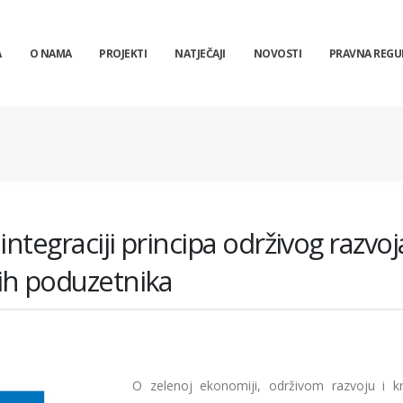
A
O NAMA
PROJEKTI
NATJEČAJI
NOVOSTI
PRAVNA REGU
ntegraciji principa održivog razvoj
jih poduzetnika
O zelenoj ekonomiji, održivom razvoju i 