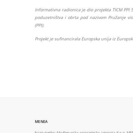
Informativna radionica je dio projekta TICM PPI 
poduzetništva i obrta pod nazivom Pružanje vis
(PPI).
Projekt je sufinancirala Europska unija iz Europs
MENEA
Naziv tvrtke: Međimurska energetska agencija d.o.o. M