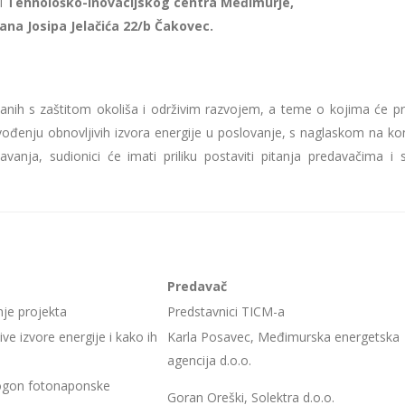
i
Tehnološko-inovacijskog centra Međimurje,
ana Josipa Jelačića 22/b Čakovec.
ezanih s zaštitom okoliša i održivim razvojem, a teme o kojima će pr
vođenju obnovljivih izvora energije u poslovanje, s naglaskom na ko
vanja, sudionici će imati priliku postaviti pitanja predavačima i 
Predavač
nje projekta
Predstavnici TICM-a
ive izvore energije i kako ih
Karla Posavec, Međimurska energetska
agencija d.o.o.
pogon fotonaponske
Goran Oreški, Solektra d.o.o.