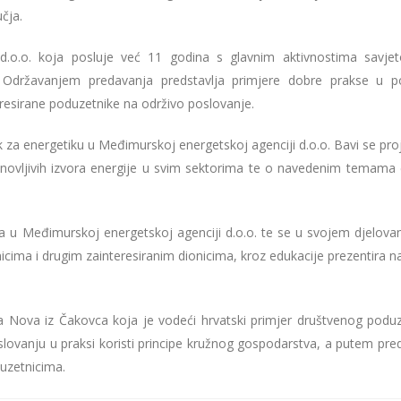
čja.
.o.o. koja posluje već 11 godina s glavnim aktivnostima savjet
a. Održavanjem predavanja predstavlja primjere dobre prakse u p
teresirane poduzetnike na održivo poslovanje.
ik za energetiku u Međimurskoj energetskoj agenciji d.o.o. Bavi se pr
obnovljivih izvora energije u svim sektorima te o navedenim temama 
ica u Međimurskoj energetskoj agenciji d.o.o. te se u svojem djelova
icima i drugim zainteresiranim dionicima, kroz edukacije prezentira n
a Nova iz Čakovca koja je vodeći hrvatski primjer društvenog podu
lovanju u praksi koristi principe kružnog gospodarstva, a putem pre
duzetnicima.