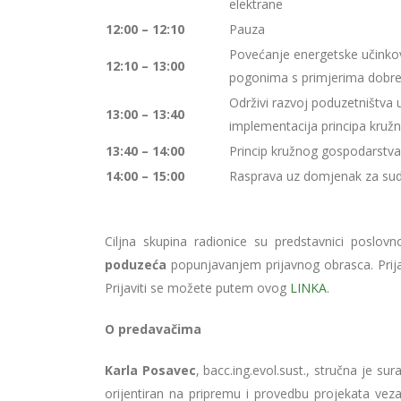
elektrane
12:00 – 12:10
Pauza
Povećanje energetske učinkov
12:10 – 13:00
pogonima s primjerima dobre
Održivi razvoj poduzetništva
13:00 – 13:40
implementacija principa kru
13:40 – 14:00
Princip kružnog gospodarstva
14:00 – 15:00
Rasprava uz domjenak za sud
Ciljna skupina radionice su predstavnici poslov
poduzeća
popunjavanjem prijavnog obrasca. Prij
Prijaviti se možete putem ovog
LINKA
.
O predavačima
Karla Posavec
, bacc.ing.evol.sust., stručna je s
orijentiran na pripremu i provedbu projekata veza