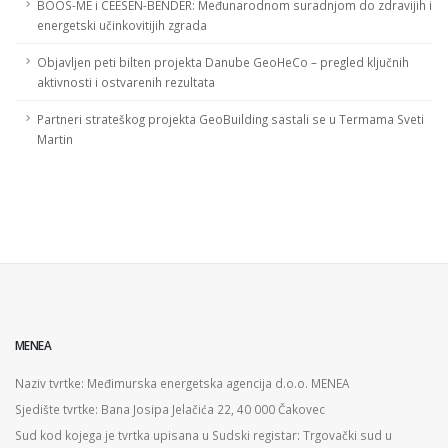
BOOS-ME i CEESEN-BENDER: Međunarodnom suradnjom do zdravijih i
energetski učinkovitijih zgrada
Objavljen peti bilten projekta Danube GeoHeCo – pregled ključnih
aktivnosti i ostvarenih rezultata
Partneri strateškog projekta GeoBuilding sastali se u Termama Sveti
Martin
MENEA
Naziv tvrtke: Međimurska energetska agencija d.o.o. MENEA
Sjedište tvrtke: Bana Josipa Jelačića 22, 40 000 Čakovec
Sud kod kojega je tvrtka upisana u Sudski registar: Trgovački sud u