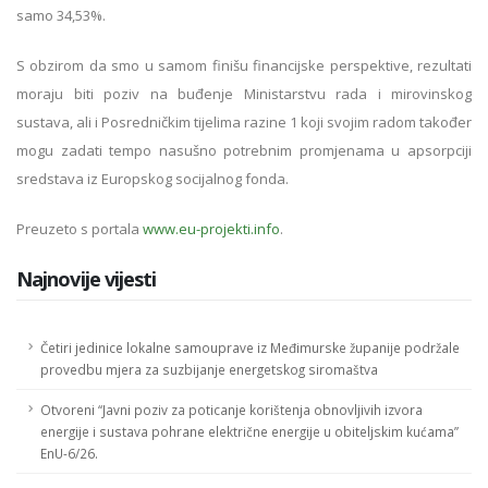
samo 34,53%.
S obzirom da smo u samom finišu financijske perspektive, rezultati
moraju biti poziv na buđenje Ministarstvu rada i mirovinskog
sustava, ali i Posredničkim tijelima razine 1 koji svojim radom također
mogu zadati tempo nasušno potrebnim promjenama u apsorpciji
sredstava iz Europskog socijalnog fonda.
Preuzeto s portala
www.eu-projekti.info
.
Najnovije vijesti
Četiri jedinice lokalne samouprave iz Međimurske županije podržale
provedbu mjera za suzbijanje energetskog siromaštva
Otvoreni “Javni poziv za poticanje korištenja obnovljivih izvora
energije i sustava pohrane električne energije u obiteljskim kućama”
EnU-6/26.