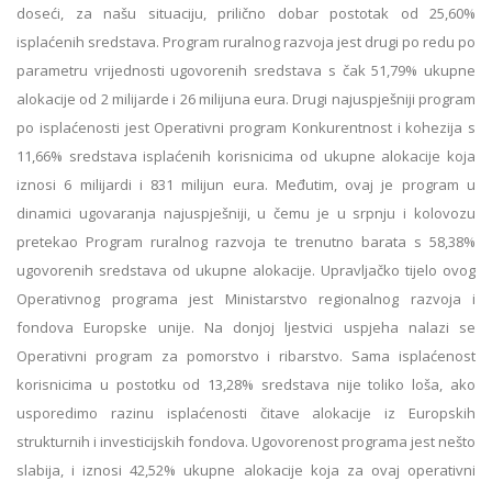
doseći, za našu situaciju, prilično dobar postotak od 25,60%
isplaćenih sredstava. Program ruralnog razvoja jest drugi po redu po
parametru vrijednosti ugovorenih sredstava s čak 51,79% ukupne
alokacije od 2 milijarde i 26 milijuna eura. Drugi najuspješniji program
po isplaćenosti jest Operativni program Konkurentnost i kohezija s
11,66% sredstava isplaćenih korisnicima od ukupne alokacije koja
iznosi 6 milijardi i 831 milijun eura. Međutim, ovaj je program u
dinamici ugovaranja najuspješniji, u čemu je u srpnju i kolovozu
pretekao Program ruralnog razvoja te trenutno barata s 58,38%
ugovorenih sredstava od ukupne alokacije. Upravljačko tijelo ovog
Operativnog programa jest Ministarstvo regionalnog razvoja i
fondova Europske unije. Na donjoj ljestvici uspjeha nalazi se
Operativni program za pomorstvo i ribarstvo. Sama isplaćenost
korisnicima u postotku od 13,28% sredstava nije toliko loša, ako
usporedimo razinu isplaćenosti čitave alokacije iz Europskih
strukturnih i investicijskih fondova. Ugovorenost programa jest nešto
slabija, i iznosi 42,52% ukupne alokacije koja za ovaj operativni