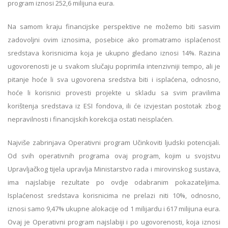
program iznosi 252,6 milijuna eura.
Na samom kraju financijske perspektive ne možemo biti sasvim
zadovoljni ovim iznosima, posebice ako promatramo isplaćenost
sredstava korisnicima koja je ukupno gledano iznosi 14%. Razina
ugovorenosti je u svakom slučaju poprimila intenzivniji tempo, ali je
pitanje hoće li sva ugovorena sredstva biti i isplaćena, odnosno,
hoće li korisnici provesti projekte u skladu sa svim pravilima
korištenja sredstava iz ESI fondova, ili će izvjestan postotak zbog
nepravilnosti i financijskih korekcija ostati neisplaćen.
Najviše zabrinjava Operativni program Učinkoviti ljudski potencijali.
Od svih operativnih programa ovaj program, kojim u svojstvu
Upravljačkog tijela upravlja Ministarstvo rada i mirovinskog sustava,
ima najslabije rezultate po ovdje odabranim pokazateljima.
Isplaćenost sredstava korisnicima ne prelazi niti 10%, odnosno,
iznosi samo 9,47% ukupne alokacije od 1 milijardu i 617 milijuna eura.
Ovaj je Operativni program najslabiji i po ugovorenosti, koja iznosi