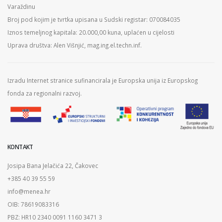
Varaždinu
Broj pod kojim je tvrtka upisana u Sudski registar: 070084035
Iznos temeljnog kapitala: 20.000,00 kuna, uplaćen u cijelosti
Uprava društva: Alen Višnjić, mag.ing.el.techn.inf.
Izradu Internet stranice sufinancirala je Europska unija iz Europskog
fonda za regionalni razvoj.
KONTAKT
Josipa Bana Jelačića 22, Čakovec
+385 40 39 55 59
info@menea.hr
OIB: 78619083316
PBZ: HR10 2340 0091 1160 3471 3