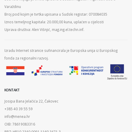
Varaždinu
Broj pod kojim je tvrtka upisana u Sudski registar: 070084035
Iznos temeljnog kapitala: 20.000,00 kuna, uplaćen u cijelosti
Uprava društva: Alen Višnjić, mag.ing.el.techn.inf.
Izradu Internet stranice sufinancirala je Europska unija iz Europskog
fonda za regionalni razvoj.
KONTAKT
Josipa Bana Jelačića 22, Čakovec
+385 40 39 55 59
info@menea.hr
OIB: 78619083316
PBZ: HR10 2340 0091 1160 3471 3