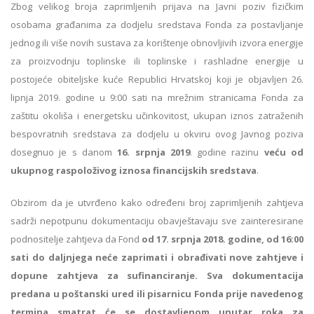
Zbog velikog broja zaprimljenih prijava na Javni poziv fizičkim
osobama građanima za dodjelu sredstava Fonda za postavljanje
jednog ili više novih sustava za korištenje obnovljivih izvora energije
za proizvodnju toplinske ili toplinske i rashladne energije u
postojeće obiteljske kuće Republici Hrvatskoj koji je objavljen 26.
lipnja 2019. godine u 9:00 sati na mrežnim stranicama Fonda za
zaštitu okoliša i energetsku učinkovitost, ukupan iznos zatraženih
bespovratnih sredstava za dodjelu u okviru ovog Javnog poziva
dosegnuo je s danom
16. srpnja 2019
. godine razinu
veću od
ukupnog raspoloživog iznosa financijskih sredstava
.
Obzirom da je utvrđeno kako određeni broj zaprimljenih zahtjeva
sadrži nepotpunu dokumentaciju obavještavaju sve zainteresirane
podnositelje zahtjeva da Fond
od 17. srpnja 2018. godine, od 16:00
sati do daljnjega neće zaprimati i obrađivati nove zahtjeve i
dopune zahtjeva za sufinanciranje. Sva dokumentacija
predana u poštanski ured ili pisarnicu Fonda prije navedenog
termina smatrat će se dostavljenom unutar roka za