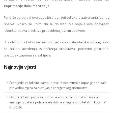
zaprimanje dokumentacije.
Fond će po objavi ove obavijesti donijeti odluku o zatvaranju javnog
poziva ukoliko se utvrdi da su do trenutka objave ove obavijesti
iskorištena sva sredstva predviđena Javnim pozivom.
U protivnom, ukoliko ne nastupi završetak kalendarske godine, Fond
će nakon utvrđenja iskorištenja sredstava, ponovno pokrenuti
postupak zaprimanja zahtjeva.
Najnovije vijesti
Četiri jedinice lokalne samouprave iz Međimurske županije podržale
provedbu mjera za suzbijanje energetskog siromaštva
Otvoreni “Javni poziv za poticanje korištenja obnovljivih izvora
energije i sustava pohrane električne energije u obiteljskim kućama”
EnU-6/26.