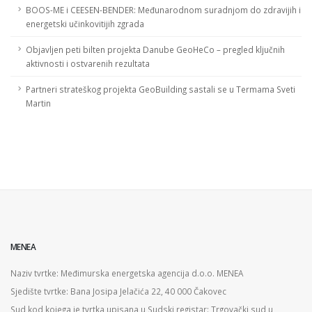
BOOS-ME i CEESEN-BENDER: Međunarodnom suradnjom do zdravijih i
energetski učinkovitijih zgrada
Objavljen peti bilten projekta Danube GeoHeCo – pregled ključnih
aktivnosti i ostvarenih rezultata
Partneri strateškog projekta GeoBuilding sastali se u Termama Sveti
Martin
MENEA
Naziv tvrtke: Međimurska energetska agencija d.o.o. MENEA
Sjedište tvrtke: Bana Josipa Jelačića 22, 40 000 Čakovec
Sud kod kojega je tvrtka upisana u Sudski registar: Trgovački sud u